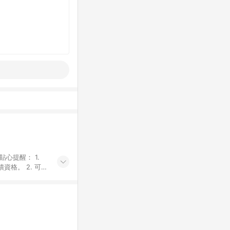
貼心提醒： 1.
資格。 2. 可同
計算會排除【訂單
廠商出貨後30天
資格確認。 6.