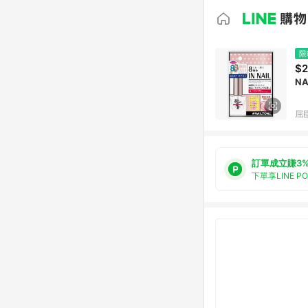
限
$2
NA
屈臣
訂單成立賺3
下單享LINE P