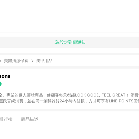
設定到價通知
美體清潔保養
美甲用品
ons
專業的個人藥妝商品，使顧客每天都能LOOK GOOD, FEEL GREAT！ 消費
臣氏官網消費，並在同一瀏覽器於24小時內結帳，方才可享有LINE POINTS回饋
下單，每筆交易前請確認有經過LINE購物跳轉頁才符合返點資格。3.回饋點數
)】、【寵i點數折抵】、【禮物卡折抵】、【訂單運費】等金額。 4. 點數將於
留365天訂單記錄，相關問題請於保留時間內聯絡客服中心，並由屈臣氏進行訂單
排行榜
商品描述
活動頁之用戶，煩請更新屈臣氏APP至版本26010.4.0。