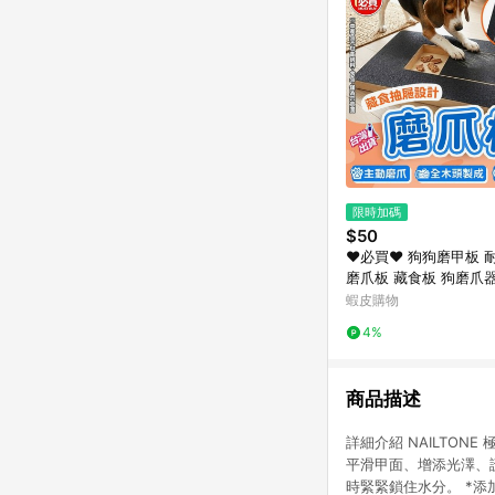
限時加碼
$50
❤️必買❤️ 狗狗磨甲板
磨爪板 藏食板 狗磨爪
動磨甲板 寵物指甲板 
蝦皮購物
甲護理用品 美容用品
4%
商品描述
詳細介紹 NAILTON
平滑甲面、增添光澤、護
時緊緊鎖住水分。 *添