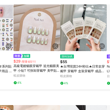
限時加碼
$29
$55
$
(雙重省$11)
高級電鍍貓眼穿戴甲 追光貓眼美
過年系列貼
🔥台灣現貨24H秒出🔥日常款穿
N
甲 小短T 可拆卸穿戴甲 美甲貼片
甲用品 指
戴甲 穿戴甲 盒裝穿戴甲 成品美
L
指甲片 美甲片 指甲貼 美甲 分碼
 蝴蝶
蝦皮購物
甲 假指甲 24片穿戴甲 可重複穿
蝦皮購物
台
10片 庫柏醬萌選
戴 DIY美甲 新手穿戴
4%
4%