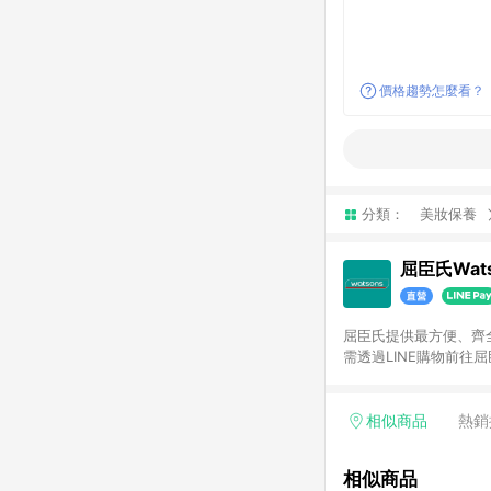
價格趨勢怎麼看？
分類：
美妝保養
屈臣氏Wats
屈臣氏提供最方便、齊全、
需透過LINE購物前往屈
步使用屈臣氏官方APP
活動折扣(含折價券折扣
前後發送。5.屈臣氏保
相似商品
熱銷
欲透過APP導購跳轉前往
相似商品