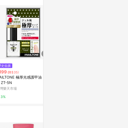
$150
$179
歷史低價
指尖小奢華！：平價小物也能打
NAILTON
199
(降$35)
造日系美甲[二手書_良好]
紡裸膚)8mL
AILTONE 極厚光感護甲油 (9m
Yahoo購物中心
PChome 24h
) ZT-5N
灣樂天市場
0%
1%
3%