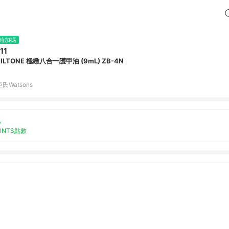
時加碼
11
ILTONE 極緻八合一護甲油 (9mL) ZB-4N
氏Watsons
%
OINTS點數