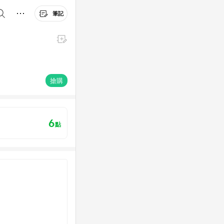
筆記
搶購
6
點