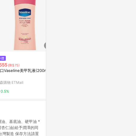
$199
降價
限時加碼
零基礎也OK！簡單學會的百變美
555
$459
(降$75)
甲術[二手書_良好]
口Vaseline美甲乳液(200ml)*
HOMEI MIN
Yahoo購物中心
寶雅線上買
森購物 ETMall
0%
5%
0.5%
上層油、基底油、硬甲油 *
甜杏仁油)給予潤澤的同
台灣製造 保存方法請置