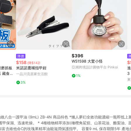
$396
降價
WS1598 大驚小怪
$158
$
(降$142)
亞洲跨境設計購物平台 Pinkoi
 耐磨抓板
米諾諾鷹嘴指甲鉗
進
器 藏食互
3
一品川流居家生活館
1%
狗抓板 指
東
3%
E 極緻八合一護甲油 (9mL) ZB-4N 商品特色 *懶人夢幻全效功能濃縮一瓶即抵
甲保濕、迅速乾燥。 * 4種植物精萃添加(橄欖角鯊烷、山茶花油、酪梨油、
加富含維他命C的玫瑰果精萃油能滋潤保護指甲。 容量9 mL 保存期限5年 產地