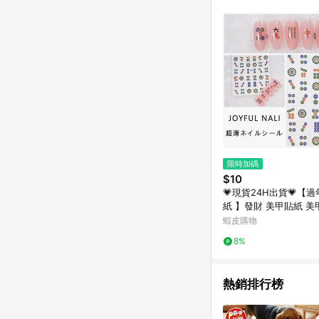
限時加碼
$10
💗現貨24H出貨💗【
紙 】發財 美甲貼紙 美
甲貼紙 麻將貼 美甲材料
蝦皮購物
8%
熱銷排行榜