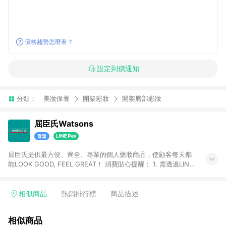
價格趨勢怎麼看？
設定到價通知
分類：
美妝保養
開架彩妝
開架唇部彩妝
屈臣氏Watsons
屈臣氏提供最方便、齊全、專業的個人藥妝商品，使顧客每天都
能LOOK GOOD, FEEL GREAT！ 消費貼心提醒： 1. 需透過LINE
購物前往屈臣氏官網消費，並在同一瀏覽器於24小時內結帳，方
才可享有LINE POINTS回饋資格。 2. 可同步使用屈臣氏官方APP
下單，每筆交易前請確認有經過LINE購物跳轉頁才符合返點資
相似商品
熱銷排行榜
商品描述
格。3.回饋點數計算會排除【訂單活動折扣(含折價券折扣)】、
【寵i點數折抵】、【禮物卡折抵】、【訂單運費】等金額。 4. 點
相似商品
數將於廠商出貨後30天前後發送。5.屈臣氏保留365天訂單記