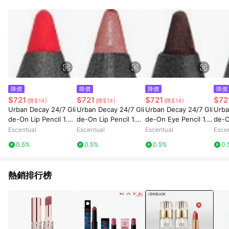
錄，相關問題請於保留時間內聯絡客服中心，並由屈臣氏進行訂
單資格確認。 6.欲透過APP導購跳轉前往活動頁之用戶，煩請更
新屈臣氏APP至版本26010.4.0。
降價
降價
降價
降價
$721
$721
$721
$72
(降$14)
(降$14)
(降$14)
Urban Decay 24/7 Gli
Urban Decay 24/7 Gli
Urban Decay 24/7 Gli
Urba
de-On Lip Pencil 1.2g
de-On Lip Pencil 1.2g
de-On Eye Pencil 1.2
de-O
714
Peyote
g Corrupt
Nak
Escentual
Escentual
Escentual
Esce
0.5%
0.5%
0.5%
0.
熱銷排行榜