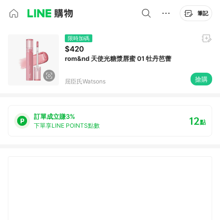
筆記
限時加碼
$420
rom&nd 天使光糖漿唇蜜 01 牡丹芭蕾
搶購
屈臣氏Watsons
訂單成立賺3%
12
點
下單享LINE POINTS點數