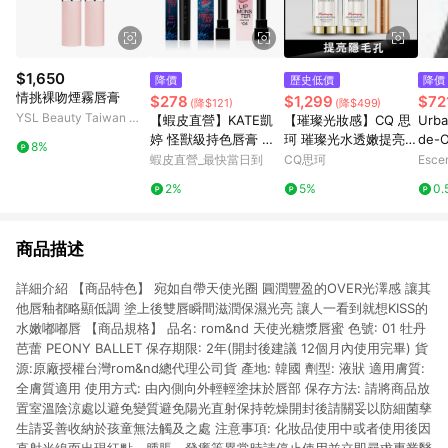
$1,650
降價
歷史低價
降價
情挑裸吻煙霧唇膏
$278
$1,299
$72
(降$121)
(降$499)
YSL Beauty Taiwan 官
【蝦皮直營】KATE凱
【璀璨光妝感】CQ 思
Urba
方網站
婷 怪獸級持色唇膏 怪
珂 璀璨光水透嫩提亮U
de-O
8%
獸唇膏 經典/限量/Clea
V素顏霜*2+送 星魅晶
714
蝦皮直營_最快當日到
CQ思珂
Esce
r Tone微發色/水光/變
璨極光唇膏*1(色號隨
2%
5%
0.
色 (官方直營)
機)
商品描述
詳細介紹 【商品特色】 宛如自帶天使光圈 圓潤豐盈的OVER光澤感 讓其
他唇釉都略顯低調 塗上後雙唇瞬間滋潤保濕光亮 讓人一看到就想KISS的
水嫩嘟嘟唇 【商品規格】 品名: rom&nd 天使光糖漿唇蜜 色號: 01 牡丹
芭蕾 PEONY BALLET 保存期限: 2年(開封後建議 12個月內使用完畢) 貨
源:原廠授權台灣rom&nd總代理公司貨 產地: 韓國 劑型: 液狀 適用膚質:
全膚質適用 使用方式: 由內側向外輕輕塗抹於唇部 保存方法: 請將商品放
置室溫陰涼處以避免變質避免陽光直射保持乾燥開封後請關妥以防細菌孳
生請妥善收納於孩童無法觸及之處 注意事項: 化妝品使用中或者使用後因