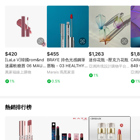
錄，相關問題請於保留時間內聯絡客服中心，並由屈臣氏進行訂
單資格確認。 6.欲透過APP導購跳轉前往活動頁之用戶，煩請更
新屈臣氏APP至版本26010.4.0。
$420
$455
$1,263
$1,
[LaLa V]韓國rom&nd
BRAYE 持色光感鋼筆
迷你花瓶 -壓克力花瓶
CAR
迷霧軟糖唇 06 MAUVI
唇釉 - 03 HEALTHY原
849 
亞洲跨境設計購物平台
SH 芋泥啵啵 5g
生嫩粉
Pinkoi
萬家福線上購物
Marais 瑪黑家居
亞洲
1%
Pinko
1%
0.5%
1
熱銷排行榜