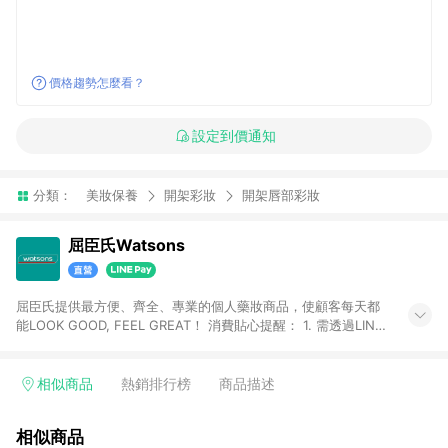
價格趨勢怎麼看？
設定到價通知
分類：
美妝保養
開架彩妝
開架唇部彩妝
屈臣氏Watsons
屈臣氏提供最方便、齊全、專業的個人藥妝商品，使顧客每天都
能LOOK GOOD, FEEL GREAT！ 消費貼心提醒： 1. 需透過LINE
購物前往屈臣氏官網消費，並在同一瀏覽器於24小時內結帳，方
才可享有LINE POINTS回饋資格。 2. 可同步使用屈臣氏官方APP
下單，每筆交易前請確認有經過LINE購物跳轉頁才符合返點資
相似商品
熱銷排行榜
商品描述
格。3.回饋點數計算會排除【訂單活動折扣(含折價券折扣)】、
【寵i點數折抵】、【禮物卡折抵】、【訂單運費】等金額。 4. 點
相似商品
數將於廠商出貨後30天前後發送。5.屈臣氏保留365天訂單記