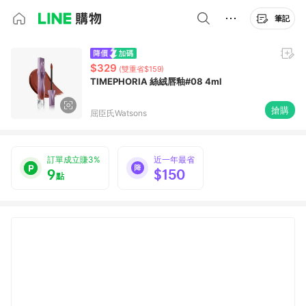
筆記
$329
(雙重省$159)
TIMEPHORIA 絲絨唇釉#08 4ml
搶購
屈臣氏Watsons
訂單成立賺3%
近一年最省
9
$150
點