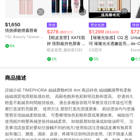
$1,650
降價
歷史低價
降價
情挑裸吻煙霧唇膏
$278
$1,299
$72
(降$121)
(降$499)
YSL Beauty Taiwan 官
【蝦皮直營】KATE凱
【璀璨光妝感】CQ 思
Urba
方網站
婷 怪獸級持色唇膏 怪
珂 璀璨光水透嫩提亮U
de-O
8%
獸唇膏 經典/限量/Clea
V素顏霜*2+送 星魅晶
714
蝦皮直營_最快當日到
CQ思珂
Esce
r Tone微發色/水光/變
璨極光唇膏*1(色號隨
2%
5%
0.
色 (官方直營)
機)
商品描述
詳細介紹 TIMEPHORIA 絲絨唇釉#08 4ml 商品特色 絲絨觸感帶有柔軟
絲絨感質地滑順妝感自然。 高顯色飽和色彩鮮明且飽和度高。 舒適持久
輕盈不黏膩長時間維持妝效。 適合多種妝容既可單擦呈現日常妝也可疊
擦打造派對亮眼唇。 使用方法 唇部打底先塗護唇膏。 刷頭塗抹均勻塗滿
雙唇呈現絲絨柔順妝感。 可疊擦增加色彩飽和度或漸層效果。 補妝技巧
使用紙巾輕壓再補塗保持絲絨柔滑。 卸妝眼唇卸妝液或卸妝油即可。 注
意事項請放置於嬰幼兒接觸不到的地方/使用前請注意確認皮膚有無異常
如有傷口、腫脹、濕疹、皮疹、疼痛等症狀時請勿使用。/若不慎滲入眼