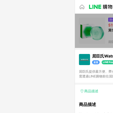
降
$1
資
屈臣
屈臣氏Wats
屈臣氏提供最方便、齊全、
需透過LINE購物前往屈
步使用屈臣氏官方APP
活動折扣(含折價券折扣
前後發送。5.屈臣氏保
商品描述
欲透過APP導購跳轉前往
商品描述