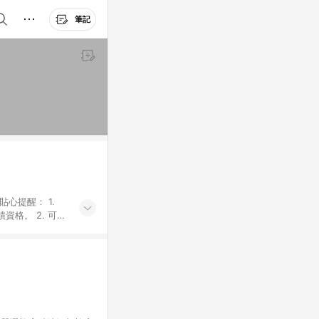
筆記
貼心提醒： 1.
資格。 2. 可同
計算會排除【訂單
廠商出貨後30天
資格確認。 6.