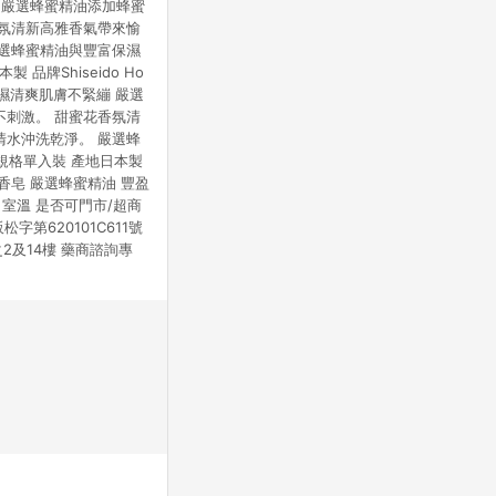
 嚴選蜂蜜精油添加蜂蜜
香氛清新高雅香氣帶來愉
嚴選蜂蜜精油與豐富保濕
牌Shiseido Ho
保濕清爽肌膚不緊繃 嚴選
不刺激。 甜蜜花香氛清
清水沖洗乾淨。 嚴選蜂
規格單入裝 產地日本製
手工香皂 嚴選蜂蜜精油 豐盈
環境 室溫 是否可門市/超商
松字第620101C611號
2及14樓 藥商諮詢專