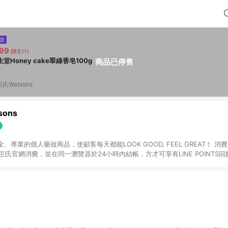
價
99
(降$11)
生堂Honey cake翠綠香皂100g
商品已停售
氏Watsons
ons
專業的個人藥妝商品，使顧客每天都能LOOK GOOD, FEEL GREAT！ 消費
臣氏官網消費，並在同一瀏覽器於24小時內結帳，方才可享有LINE POINTS回饋
下單，每筆交易前請確認有經過LINE購物跳轉頁才符合返點資格。3.回饋點數
)】、【寵i點數折抵】、【禮物卡折抵】、【訂單運費】等金額。 4. 點數將於
留365天訂單記錄，相關問題請於保留時間內聯絡客服中心，並由屈臣氏進行訂單
活動頁之用戶，煩請更新屈臣氏APP至版本26010.4.0。