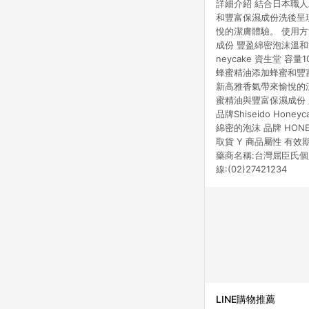
詳細介紹 結合日本職
和豐富保濕成份洗後呈
悅的潔膚體驗。 使用
成份 豐盈綿密泡沫溫和洗
neycake 資生堂
蜂蜜精油添加蜂蜜和豐
新高雅香氣帶來愉悅的
蜜精油與豐富保濕成份 
品牌Shiseido Ho
綿密的泡沫 品牌 HONEY
取貨 Y 商品屬性 有效期
藥商名稱:台灣屈臣氏個
線:(02)27421234
LINE購物推薦