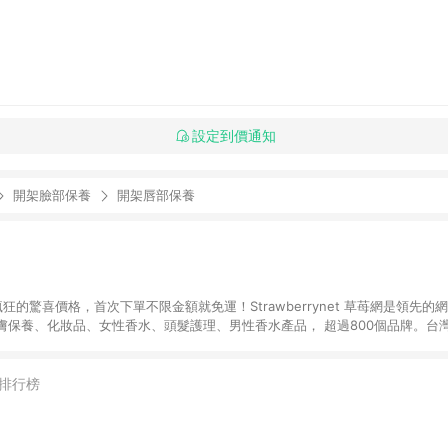
設定到價通知
開架臉部保養
開架唇部保養
狂的驚喜價格，首次下單不限金額就免運！Strawberrynet 草苺網是領先的
保養、化妝品、女性香水、頭髮護理、男性香水產品， 超過800個品牌。台灣
運。
排行榜