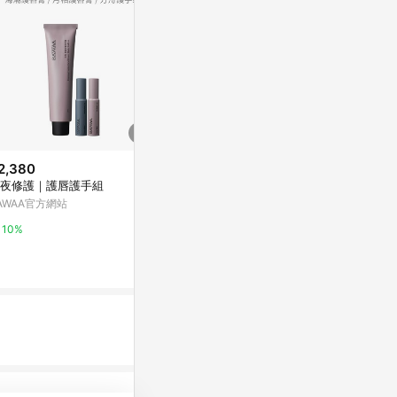
2,380
$990
歷史低價
夜修護｜護唇護手組
【資生堂國際櫃】MEN 男人極致
$342
(降$37)
防曬護唇膏 2g
AWAA官方網站
奈森克林 凡士
PChome 24h購物
草 90g (任選
10%
東森購物 ETMa
1%
0.5%