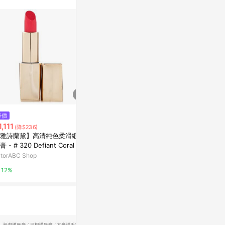
$1,560
降價
降價
PRADA 尼龍柔霧唇膏 #B106 Ca
1,111
$845
(降$236)
(降$150
ramel 土裸棕 3.8g
雅詩蘭黛】高清純色柔滑緞面
hince 臻綵
Yahoo購物中心
膏 - # 320 Defiant Coral
01. Clear 清
utorABC Shop
beauty STA
1%
12%
1%