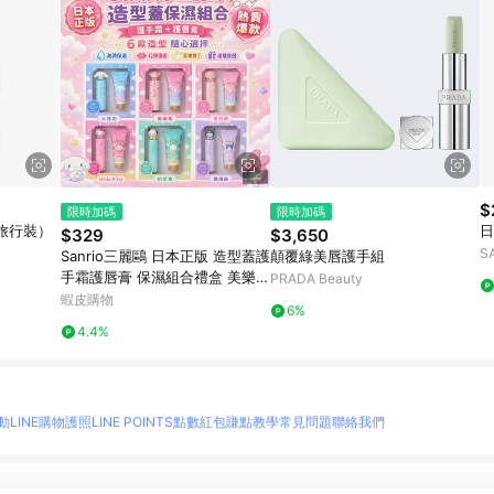
$
限時加碼
限時加碼
旅行裝）
日
$329
$3,650
S
Sanrio三麗鷗 日本正版 造型蓋護
顛覆綠美唇護手組
手霜護唇膏 保濕組合禮盒 美樂蒂
PRADA Beauty
大耳狗Hello Kitty帕恰狗 生日送
蝦皮購物
6%
禮
4.4%
動
LINE購物護照
LINE POINTS點數紅包
賺點教學
常見問題
聯絡我們