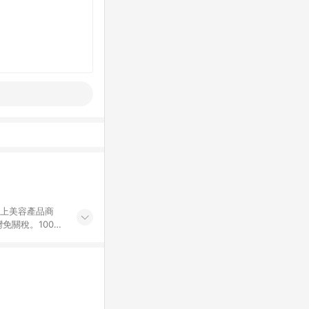
網上美容產品商
免關稅。100%