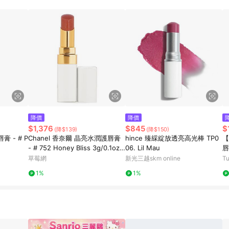
降價
降價
$1,376
$845
$
(降$139)
(降$150)
 - # P
Chanel 香奈爾 晶亮水潤護唇膏
hince 臻綵綻放透亮高光棒 TP0
【
- # 752 Honey Bliss 3g/0.1oz-
06. Lil Mau
唇
唇膏/口紅
草莓網
新光三越skm online
T
1%
1%