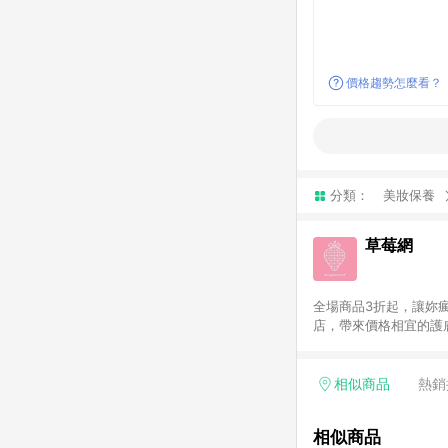
價格趨勢怎麼看？
分類：
美妝保養
草莓網
全場商品3折起，讓妳瘋
店，帶來價格相宜的護膚
原廠正貨。滿千全球免
相似商品
熱銷
相似商品