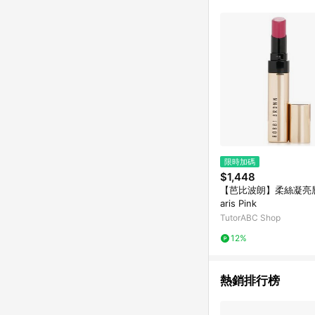
限時加碼
$1,448
【芭比波朗】柔絲凝亮唇膏
aris Pink
TutorABC Shop
12%
熱銷排行榜