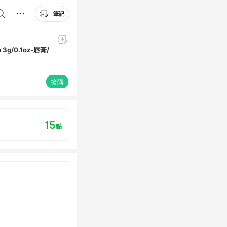
筆記
 3g/0.1oz-唇膏/
搶購
15
點