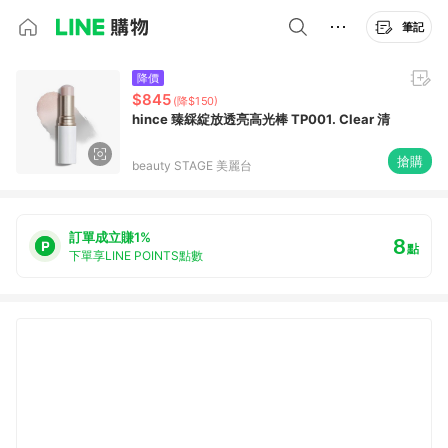
筆記
降價
$845
(降$150)
hince 臻綵綻放透亮高光棒 TP001. Clear 清
搶購
beauty STAGE 美麗台
訂單成立賺1%
8
點
下單享LINE POINTS點數