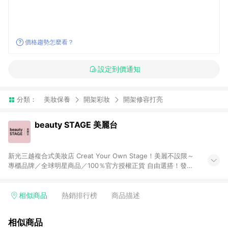
價格趨勢怎麼看？
設定到價通知
分類：
美妝保養
開架彩妝
開架修容打亮
beauty STAGE 美麗台
新光三越複合式美妝店 Creat Your Own Stage！美麗不設限～
專櫃品牌／全球明星商品／100％官方授權正貨 自由選搭！發覺
自己「獨特」的美，而不是別人要我們成為的樣子
相似商品
熱銷排行榜
商品描述
相似商品