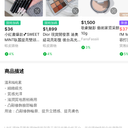
$1,500
限時加碼
限時加碼
降價
歌劇魅影 藝術家霓采餅
$36
$1,899
$37
10g
小紅書爆款💕SWEET
Dior 現貨開發票 迪奧
I’M
FansFassiii
MINT臥蠶提亮雙頭筆~
緹花亮彩盤 後台高光
容打亮
甜妹眼妝 高光 提亮 兩
亮采盤01 02 03 04 DI
選
蝦皮購物
蝦皮購物
寶雅
3%
用眼線筆 勾勒下至陰影
OR專業後台眼影盤001
4%
4%
5
臥蠶筆 高光 眼線筆
商品描述
溫和&純素
- 細緻緞光
- 質感光澤
- 滋潤質地唇頰兩用
- 凸顯修飾臉部輪廓
用途：凸顯修飾輪廓、提升立體感、提亮膚色
LINE 購物是匯集購物情報與商品資訊的整合性平台，並依購物情報中的趨勢與