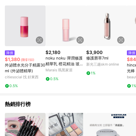
$2,180
$3,900
降價
降價
noku noku 彈潤修護
修護唇萃7ml
$1,380
$84
(降$150)
精華乳 橙花精油 玻尿
新光三越skm online
外泌體水光分子精露30
hin
酸 復活草 30ml
Marais 瑪黑家居
ml (外泌體精華)
光棒 T
1%
citiesocial 找 好東西
beau
0.5%
0.5%
1
熱銷排行榜