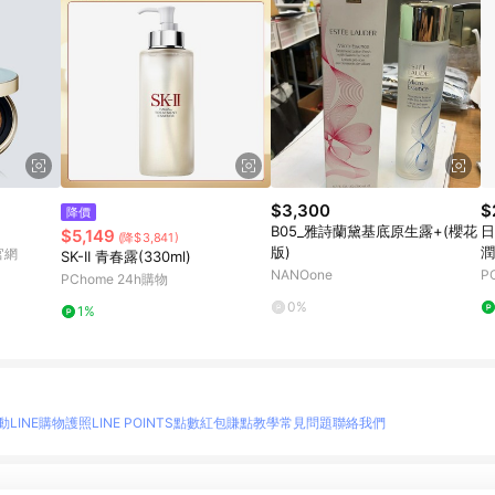
$3,300
$
降價
B05_雅詩蘭黛基底原生露+(櫻花
日
$5,149
(降$3,841)
版)
潤
 官網
SK-II 青春露(330ml)
NANOone
P
PChome 24h購物
0%
1%
動
LINE購物護照
LINE POINTS點數紅包
賺點教學
常見問題
聯絡我們