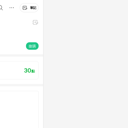
筆記
搶購
30
點