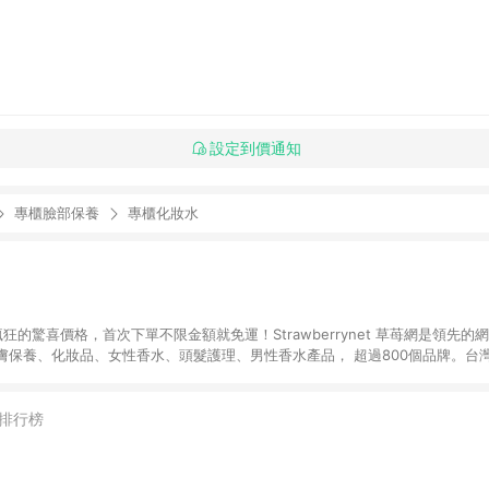
設定到價通知
專櫃臉部保養
專櫃化妝水
狂的驚喜價格，首次下單不限金額就免運！Strawberrynet 草苺網是領先的
保養、化妝品、女性香水、頭髮護理、男性香水產品， 超過800個品牌。台灣
運。
排行榜