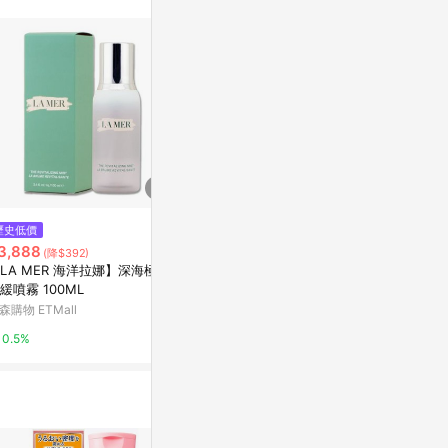
歷史低價
歷史低價
限時加碼
3,888
$680
$4,300
(降$392)
(降$100)
LA MER 海洋拉娜】深海極效
LA MER 海洋拉娜 深海極效穩膚
LA MER 
緩噴霧 100ML
露 30ML
露(150ml)
森購物 ETMall
Yahoo購物中心
屈臣氏Watson
0.5%
1%
3%