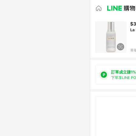
$3
La
草
訂單成立賺1%
下單享LINE P