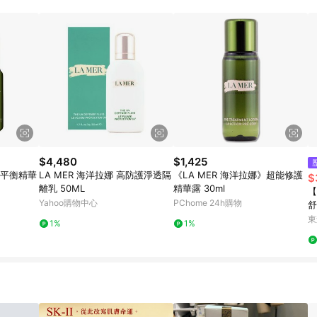
$4,480
$1,425
超能平衡精華
LA MER 海洋拉娜 高防護淨透隔
《LA MER 海洋拉娜》超能修護
$
離乳 50ML
精華露 30ml
【
Yahoo購物中心
PChome 24h購物
舒
東
1%
1%