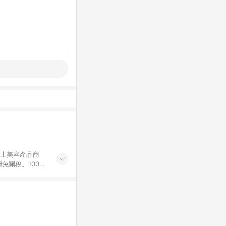
網上美容產品商
免關稅。100%