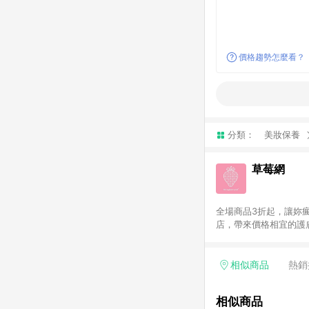
價格趨勢怎麼看？
分類：
美妝保養
草莓網
全場商品3折起，讓妳瘋
店，帶來價格相宜的護膚
原廠正貨。滿千全球免
相似商品
熱銷
相似商品