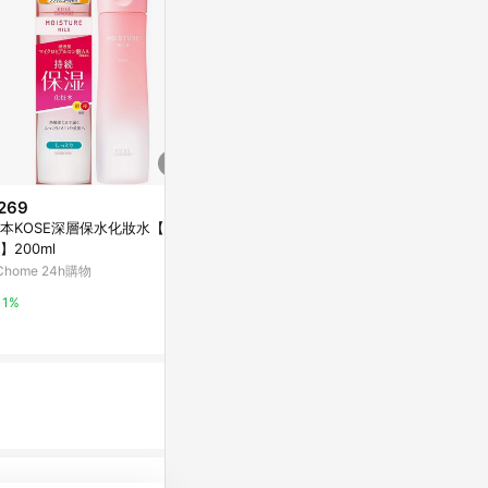
269
$599
限時加碼
本KOSE深層保水化妝水【滋
ORIGINS 
$999
】200ml
光潤機能水 20
迷你百優%26激抗痕送到家
(效期：2024.
Chome 24h購物
Yahoo購物中
SHISEIDO 資生堂國際櫃｜官方旗
艦店
1%
1%
8%