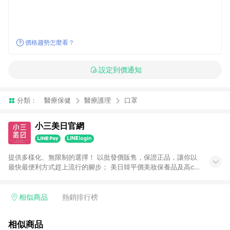
價格趨勢怎麼看？
設定到價通知
分類：
醫療保健
醫療護理
口罩
小三美日官網
提供多樣化、無限制的選擇！ 以批發價販售，保證正品，讓你以
最快最便利方式趕上流行的腳步； 美日韓平價美妝保養品及高cp
生活小物盡在小三美日！ 注意事項： 1.需透過LINE購物前往並在
同一瀏覽器於24小時內結帳才享有回饋 2.點數將於廠商出貨後30
天前後發送 3.使用小三美日APP下單，將無法獲得點數回饋 4.
相似商品
熱銷排行榜
「廠商直送」商品及「隱形眼鏡」無法參加回饋，詳情請參閱小
三美日官網列示 5.運費及各類優惠折扣(含使用免運券折抵運費)
相似商品
皆不計入點數回饋，依扣除前述所有折讓金額，得最終之金額贈