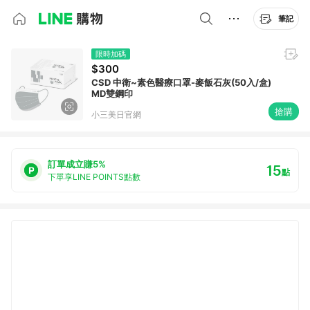
筆記
限時加碼
$300
CSD 中衛~素色醫療口罩-麥飯石灰(50入/盒)
MD雙鋼印
搶購
小三美日官網
訂單成立賺5%
15
點
下單享LINE POINTS點數