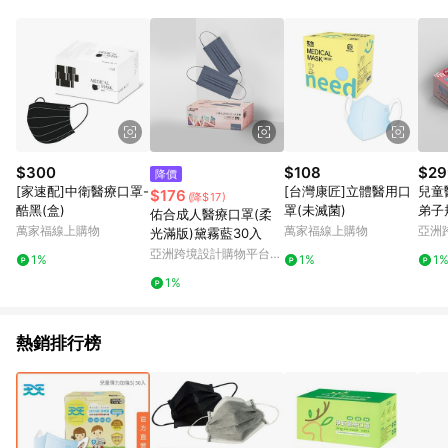
點。 例1：訂單總金額為500元，已達免運門檻，使用50元折扣
(折價券或全館滿額折)及50元美幣，實際回饋金額需扣除所有折
讓金額，得最終金額400元贈點。 例2：訂單總金額為500元，未
達免運門檻運費60元，使用60元折扣(折價券或全館滿額折)及60
元美幣，實際回饋金額需扣除運費及所有折讓金額，得最終金額
320元贈點。 例3：訂單總金額為199元，使用免運券折抵60元運
費，因未達原設定之免運門檻，故運費仍視為折讓金額，實際回
饋金額須扣除60元運費，得最終金額139元贈點。
$300
$108
$29
降價
[家速配]中衛醫療口罩-
[台灣康匠]立體醫用口
兒童
$176
(降$17)
酷黑(盒)
罩(未滅菌)
弟子
佑合成人醫療口罩(柔
入/
萬家福線上購物
萬家福線上購物
亞洲
光滿版)黛霧藍30入
Pinko
亞洲跨境設計購物平台
1%
1%
1
Pinkoi
1%
熱銷排行榜