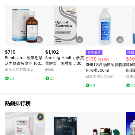
點。 例1：訂單總金額為500元，已達免運門檻，使用50元折扣
(折價券或全館滿額折)及50元美幣，實際回饋金額需扣除所有折
讓金額，得最終金額400元贈點。 例2：訂單總金額為500元，未
達免運門檻運費60元，使用60元折扣(折價券或全館滿額折)及60
元美幣，實際回饋金額需扣除運費及所有折讓金額，得最終金額
320元贈點。 例3：訂單總金額為199元，使用免運券折抵60元運
費，因未達原設定之免運門檻，故運費仍視為折讓金額，實際回
饋金額須扣除60元運費，得最終金額139元贈點。
$719
$1,102
歷史低價
降價
Bombastus 龐畢思樂
Seeking Health, 優質
$139
$39
(降$60)
活力舒緩按摩油 100ml
電解質，無香型，30
SHILLS玻尿酸深層潤澤
韓國S
(BB082)
支，每支 0.201 盎司
德蔻天然有機產品
iHerb
化妝水500ml
保濕
（5.7 克）
日藥本舖官方網站
寶雅
3%
2%
3%
0.
熱銷排行榜