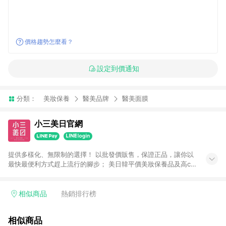
價格趨勢怎麼看？
設定到價通知
分類：
美妝保養
醫美品牌
醫美面膜
小三美日官網
提供多樣化、無限制的選擇！ 以批發價販售，保證正品，讓你以
最快最便利方式趕上流行的腳步； 美日韓平價美妝保養品及高cp
生活小物盡在小三美日！ 注意事項： 1.需透過LINE購物前往並在
同一瀏覽器於24小時內結帳才享有回饋 2.點數將於廠商出貨後30
天前後發送 3.使用小三美日APP下單，將無法獲得點數回饋 4.
相似商品
熱銷排行榜
「廠商直送」商品及「隱形眼鏡」無法參加回饋，詳情請參閱小
三美日官網列示 5.運費及各類優惠折扣(含使用免運券折抵運費)
相似商品
皆不計入點數回饋，依扣除前述所有折讓金額，得最終之金額贈