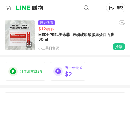
筆記
歷史低價
$12
(降$2)
MEDI-PEEL美蒂菲~玫瑰玻尿酸膠原蛋白面膜
30ml
搶購
小三美日官網
近一年最省
訂單成立賺2%
$2