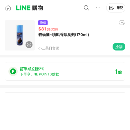
筆記
降價
$81
(降$28)
貓頭鷹~噴靴香除臭劑(170ml)
搶購
小三美日官網
訂單成立賺2%
1
點
下單享LINE POINTS點數