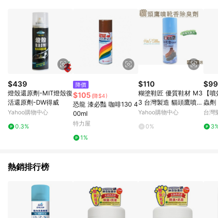
點。 例1：訂單總金額為500元，已達免運門檻，使用50元折扣
(折價券或全館滿額折)及50元美幣，實際回饋金額需扣除所有折
讓金額，得最終金額400元贈點。 例2：訂單總金額為500元，未
達免運門檻運費60元，使用60元折扣(折價券或全館滿額折)及60
元美幣，實際回饋金額需扣除運費及所有折讓金額，得最終金額
320元贈點。 例3：訂單總金額為199元，使用免運券折抵60元運
費，因未達原設定之免運門檻，故運費仍視為折讓金額，實際回
饋金額須扣除60元運費，得最終金額139元贈點。
$439
$110
$99
降價
燈殼還原劑-MIT燈殼復
糊塗鞋匠 優質鞋材 M3
【噴
$105
(降$4)
活還原劑-DW得威
3 台灣製造 貓頭鷹噴靴
蟲劑 6
恐龍 漆必豔 咖啡130 4
香除臭劑 170ml 乾粉式
館HE
Yahoo購物中心
Yahoo購物中心
台灣
00ml
配方 除臭止汗
特力屋
0.3%
0%
3
1%
熱銷排行榜