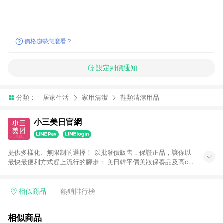
價格趨勢怎麼看？
設定到價通知
分類：
居家生活
家用清潔
鞋類清潔用品
小三美日官網
提供多樣化、無限制的選擇！ 以批發價販售，保證正品，讓你以
最快最便利方式趕上流行的腳步； 美日韓平價美妝保養品及高cp
生活小物盡在小三美日！ 注意事項： 1.需透過LINE購物前往並在
同一瀏覽器於24小時內結帳才享有回饋 2.點數將於廠商出貨後30
天前後發送 3.使用小三美日APP下單，將無法獲得點數回饋 4.
相似商品
熱銷排行榜
「廠商直送」商品及「隱形眼鏡」無法參加回饋，詳情請參閱小
三美日官網列示 5.運費及各類優惠折扣(含使用免運券折抵運費)
相似商品
皆不計入點數回饋，依扣除前述所有折讓金額，得最終之金額贈