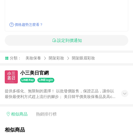
價格趨勢怎麼看？
設定到價通知
分類：
美妝保養
開架彩妝
開架眼眉彩妝
小三美日官網
提供多樣化、無限制的選擇！ 以批發價販售，保證正品，讓你以
最快最便利方式趕上流行的腳步； 美日韓平價美妝保養品及高cp
生活小物盡在小三美日！ 注意事項： 1.需透過LINE購物前往並在
同一瀏覽器於24小時內結帳才享有回饋 2.點數將於廠商出貨後30
天前後發送 3.使用小三美日APP下單，將無法獲得點數回饋 4.
相似商品
熱銷排行榜
「廠商直送」商品及「隱形眼鏡」無法參加回饋，詳情請參閱小
三美日官網列示 5.運費及各類優惠折扣(含使用免運券折抵運費)
相似商品
皆不計入點數回饋，依扣除前述所有折讓金額，得最終之金額贈