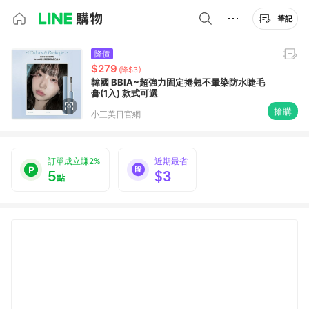
筆記
降價
$279
(降$3)
韓國 BBIA~超強力固定捲翹不暈染防水睫毛
膏(1入) 款式可選
搶購
小三美日官網
訂單成立賺2%
近期最省
5
$3
點