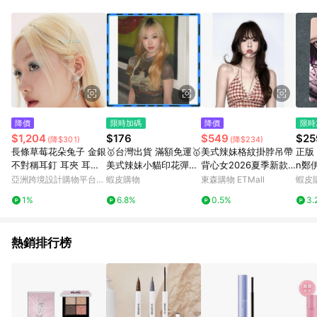
點。 例1：訂單總金額為500元，已達免運門檻，使用50元折扣
(折價券或全館滿額折)及50元美幣，實際回饋金額需扣除所有折
讓金額，得最終金額400元贈點。 例2：訂單總金額為500元，未
達免運門檻運費60元，使用60元折扣(折價券或全館滿額折)及60
元美幣，實際回饋金額需扣除運費及所有折讓金額，得最終金額
320元贈點。 例3：訂單總金額為199元，使用免運券折抵60元運
費，因未達原設定之免運門檻，故運費仍視為折讓金額，實際回
饋金額須扣除60元運費，得最終金額139元贈點。
降價
限時加碼
降價
限時
$1,204
$176
$549
$25
(降$301)
(降$234)
長條草莓花朵兔子 金銀
🥇台灣出貨 滿額免運🥇
美式辣妹格紋掛脖吊帶
正版 h
不對稱耳釘 耳夾 耳環
美式辣妹小貓印花彈力
背心女2026夏季新款
n鄭伊
耳飾
網紗T恤女夏季複古緊
純欲風開叉V領短款上
r幸
亞洲跨境設計購物平台
蝦皮購物
東森購物 ETMall
蝦皮
身顯瘦微透短款上衣 💎
衣
衣款
Pinkoi
1%
6.8%
0.5%
3.
品質保證💎147-A-4
熱銷排行榜