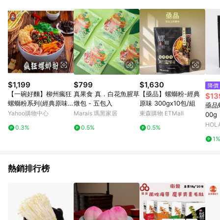
點。 例1：訂單總金額為500元，已達免運門檻，使用50元折扣
(折價券或全館滿額折)及50元美幣，實際回饋金額需扣除所有折
讓金額，得最終金額400元贈點。 例2：訂單總金額為500元，未
達免運門檻運費60元，使用60元折扣(折價券或全館滿額折)及60
元美幣，實際回饋金額需扣除運費及所有折讓金額，得最終金額
320元贈點。 例3：訂單總金額為199元，使用免運券折抵60元運
費，因未達原設定之免運門檻，故運費仍視為折讓金額，實際回
饋金額須扣除60元運費，得最終金額139元贈點。
$1,199
$799
$1,630
降價
【一碗好麵】柳州瘋狂
真果食 真．白花魚腥草
【亟品】螺螄粉-經典
$13
螺螄粉系列(經典原味/
燉包 - 五包入
原味 300gx10包/組
亟品
加辣加臭/小龍蝦)_6包/
Yahoo購物中心
Marais 瑪黑家居
東森購物 ETMall
00g
組
HOL
0.3%
0.5%
0.5%
1
熱銷排行榜