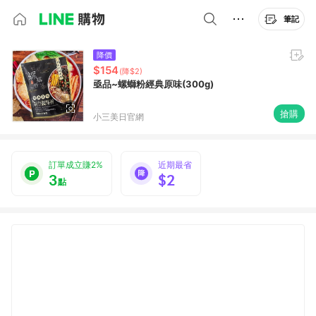
筆記
降價
$154
(降$2)
亟品~螺螄粉經典原味(300g)
搶購
小三美日官網
訂單成立賺2%
近期最省
3
$2
點