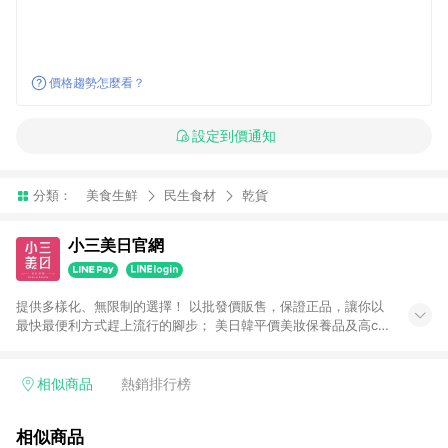
價格趨勢怎麼看？
設定到價通知
分類：
美食生鮮
民生食材
乾貨
小三美日官網
提供多樣化、無限制的選擇！ 以批發價販售，保證正品，讓你以
最快最便利方式趕上流行的腳步； 美日韓平價美妝保養品及高cp
生活小物盡在小三美日！ 注意事項： 1.需透過LINE購物前往並在
同一瀏覽器於24小時內結帳才享有回饋 2.點數將於廠商出貨後30
天前後發送 3.使用小三美日APP下單，將無法獲得點數回饋 4.
相似商品
熱銷排行榜
「廠商直送」商品及「隱形眼鏡」無法參加回饋，詳情請參閱小
三美日官網列示 5.運費及各類優惠折扣(含使用免運券折抵運費)
相似商品
皆不計入點數回饋，依扣除前述所有折讓金額，得最終之金額贈