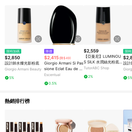
$2,559
限時加碼
降價
限時
【亞曼尼】LUMINOU
$2,850
$2,415
$2,
(降$49)
S SILK 水潤絲光粉底液
設計師水燦光影粉底
Giorgio Armani Si Pas
設計
- # 6.25
TutorABC Shop
sione Eclat Eau de Pa
Giorgio Armani Beauty
Giorg
rfum Spray 30ml
Escentual
2%
5%
5
0.5%
熱銷排行榜