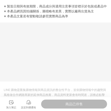
提供簡單、快速、輕鬆的購物流程及體驗，將不定期推出精選、
話題性或期間限定商品來滿足您的喜好。
※ 製造日期與有效期限，商品成分與適用注意事項皆標示於包裝或產品中
※ 本產品網頁因拍攝關係，圖檔略有差異，實際以廠商出貨為主
※ 本產品文案若有變動敬請參照實際商品為準
LINE 購物是匯集購物情報與商品資訊的整合性平台，並依購物情報中的趨勢與
風格做合作網路商家的延伸商品推薦，商品資料更新會有時間差，請務必點擊
商品至各合作網路商家，確認現售價與購物條件，一切資訊以合作廠商網頁為
商品已停售
準。
加入筆記
設定到價通知