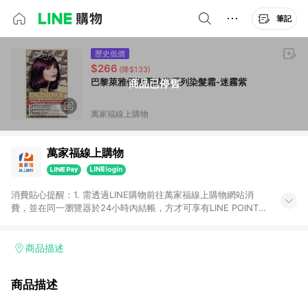
筆記
歷史低價
$266
(降$133)
巴黎萊雅優媚霜時尚系列染髮霜-迷霧紫
商品已停售
萬家福線上購物
萬家福線上購物
消費貼心提醒：1. 需透過LINE購物前往萬家福線上購物網站消
費，並在同一瀏覽器於24小時內結帳，方才可享有LINE POINTS
回饋資格。 2. 訂單確認後需選擇立刻結帳，若使用重新付款功能
將無法獲得點數回饋。 3. 點數將於廠商出貨後30天前後發送。
4. 不具回饋資格種類商品：電子禮券。 5. 回饋點數計算將排除訂
商品描述
單活動折扣(含折價券折扣)、紅利點數折抵(含OPENPOINT)、運
費等金額。 6. 康達盛通生活事業股份有限公司保留365天訂單記
商品描述
錄，相關問題請於保留時間內聯絡客服中心，並由康達盛通生活
事業股份有限公司方進行訂單資格確認。 康達盛通線上購物希望