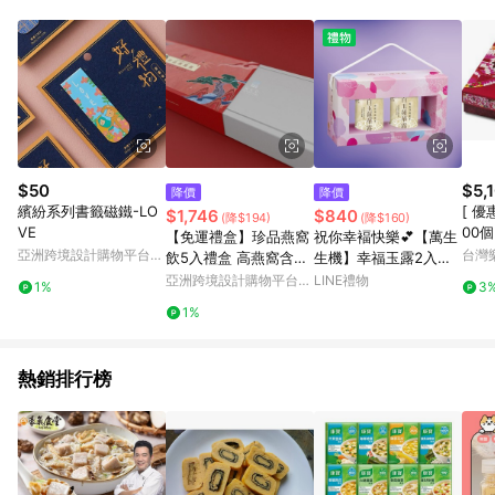
事業股份有限公司方進行訂單資格確認。 康達盛通線上購物希望
提供簡單、快速、輕鬆的購物流程及體驗，將不定期推出精選、
話題性或期間限定商品來滿足您的喜好。
$50
$5,
降價
降價
繽紛系列書籤磁鐵-LO
[ 優
$1,746
$840
(降$194)
(降$160)
VE
00個
【免運禮盒】珍品燕窩
祝你幸褔快樂💕【萬生
亞洲跨境設計購物平台
台灣
飲5入禮盒 高燕窩含量
生機】幸福玉露2入禮
Pinkoi
送禮實惠大方
盒/4盒
亞洲跨境設計購物平台
LINE禮物
1%
3
Pinkoi
1%
熱銷排行榜