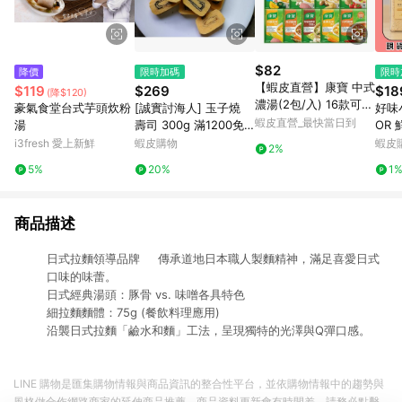
$82
降價
限時加碼
限時
【蝦皮直營】康寶 中式
$119
$269
$18
(降$120)
濃湯(2包/入) 16款可選
豪氣食堂台式芋頭炊粉
[誠實討海人] 玉子燒
好味小
玉米濃湯 全系列 康寶
蝦皮直營_最快當日到
湯
壽司 300g 滿1200免
OR
濃湯 湯包
運 海苔 玉子燒 日式風
拌飯
i3fresh 愛上新鮮
蝦皮購物
蝦皮
2%
味玉子燒 厚蛋燒 冷凍
木添
5%
20%
1
冷盤 蛋
商品描述
日式拉麵領導品牌 傳承道地日本職人製麵精神，滿足喜愛日式
口味的味蕾。
日式經典湯頭：豚骨 vs. 味噌各具特色
細拉麵麵體：75g (餐飲料理應用)
沿襲日式拉麵「鹼水和麵」工法，呈現獨特的光澤與Q彈口感。
LINE 購物是匯集購物情報與商品資訊的整合性平台，並依購物情報中的趨勢與
風格做合作網路商家的延伸商品推薦，商品資料更新會有時間差，請務必點擊