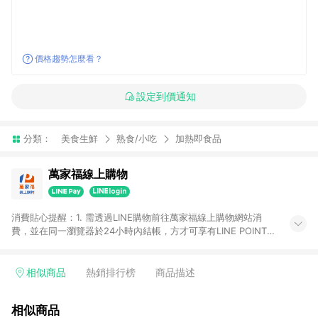
價格趨勢怎麼看？
設定到價通知
分類：
美食生鮮
熟食/小吃
加熱即食品
萬家福線上購物
消費貼心提醒：1. 需透過LINE購物前往萬家福線上購物網站消
費，並在同一瀏覽器於24小時內結帳，方才可享有LINE POINTS
回饋資格。 2. 訂單確認後需選擇立刻結帳，若使用重新付款功能
將無法獲得點數回饋。 3. 點數將於廠商出貨後30天前後發送。
4. 不具回饋資格種類商品：電子禮券。 5. 回饋點數計算將排除訂
相似商品
熱銷排行榜
商品描述
單活動折扣(含折價券折扣)、紅利點數折抵(含OPENPOINT)、運
費等金額。 6. 康達盛通生活事業股份有限公司保留365天訂單記
相似商品
錄，相關問題請於保留時間內聯絡客服中心，並由康達盛通生活