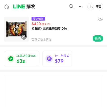
筆記
歷史低價
$420
(降$79)
拉麵道-日式味噌(袋)101g
搶購
萬家福線上購物
訂單成立賺15%
近一年最省
63
$79
點