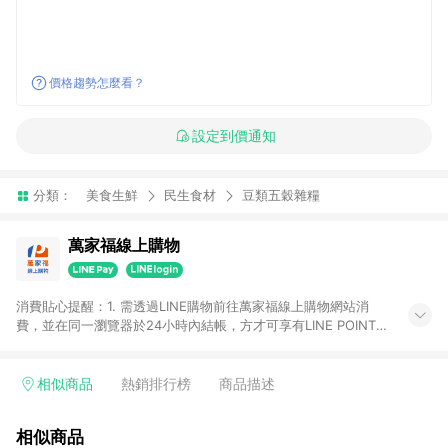
價格趨勢怎麼看？
設定到價通知
分類：
美食生鮮
民生食材
豆類五穀雜糧
萬家福線上購物
消費貼心提醒：1. 需透過LINE購物前往萬家福線上購物網站消
費，並在同一瀏覽器於24小時內結帳，方才可享有LINE POINTS
回饋資格。 2. 訂單確認後需選擇立刻結帳，若使用重新付款功能
將無法獲得點數回饋。 3. 點數將於廠商出貨後30天前後發送。
4. 不具回饋資格種類商品：電子禮券。 5. 回饋點數計算將排除訂
相似商品
熱銷排行榜
商品描述
單活動折扣(含折價券折扣)、紅利點數折抵(含OPENPOINT)、運
費等金額。 6. 康達盛通生活事業股份有限公司保留365天訂單記
相似商品
錄，相關問題請於保留時間內聯絡客服中心，並由康達盛通生活