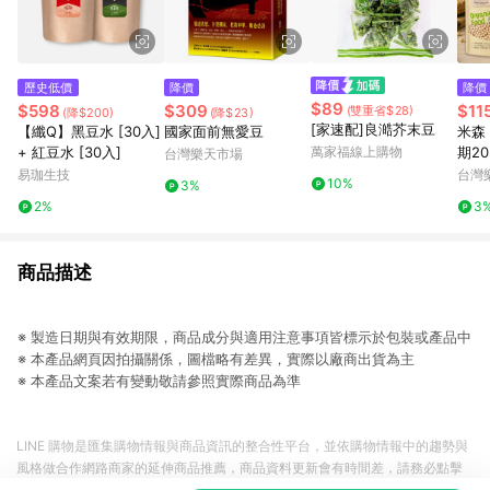
歷史低價
降價
降價
$89
$598
$309
$11
(雙重省$28)
(降$200)
(降$23)
[家速配]良澔芥末豆
【纖Q】黑豆水 [30入]
國家面前無愛豆
米森
+ 紅豆水 [30入]
萬家福線上購物
期202
台灣樂天市場
易珈生技
台灣
10%
3%
2%
3
商品描述
※ 製造日期與有效期限，商品成分與適用注意事項皆標示於包裝或產品中
※ 本產品網頁因拍攝關係，圖檔略有差異，實際以廠商出貨為主
※ 本產品文案若有變動敬請參照實際商品為準
LINE 購物是匯集購物情報與商品資訊的整合性平台，並依購物情報中的趨勢與
風格做合作網路商家的延伸商品推薦，商品資料更新會有時間差，請務必點擊
商品至各合作網路商家，確認現售價與購物條件，一切資訊以合作廠商網頁為