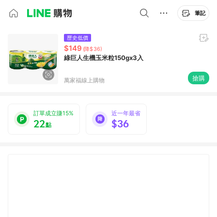
筆記
歷史低價
$149
(降$36)
綠巨人生機玉米粒150gx3入
搶購
萬家福線上購物
訂單成立賺15%
近一年最省
22
$36
點