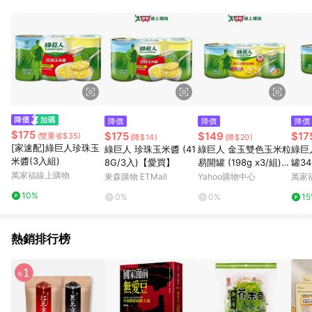
事業股份有限公司方進行訂單資格確認。 康達盛通線上購物希望
提供簡單、快速、輕鬆的購物流程及體驗，將不定期推出精選、
話題性或期間限定商品來滿足您的喜好。
降價
降價
降價
$175
$175
$149
$17
(雙重省$35)
(降$14)
(降$20)
[家速配]綠巨人珍珠玉
綠巨人 珍珠玉米醬 (41
綠巨人 金玉雙色玉米粒
綠巨
米醬(3入組)
8G/3入)【愛買】
易開罐 (198g x3/組)
罐34
萬家福線上購物
【愛買】
東森購物 ETMall
Yahoo購物中心
萬家
10%
0%
0%
1
熱銷排行榜