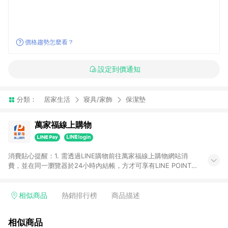
價格趨勢怎麼看？
設定到價通知
分類：
居家生活
寢具/家飾
保潔墊
萬家福線上購物
消費貼心提醒：1. 需透過LINE購物前往萬家福線上購物網站消
費，並在同一瀏覽器於24小時內結帳，方才可享有LINE POINTS
回饋資格。 2. 訂單確認後需選擇立刻結帳，若使用重新付款功能
將無法獲得點數回饋。 3. 點數將於廠商出貨後30天前後發送。
4. 不具回饋資格種類商品：電子禮券。 5. 回饋點數計算將排除訂
相似商品
熱銷排行榜
商品描述
單活動折扣(含折價券折扣)、紅利點數折抵(含OPENPOINT)、運
費等金額。 6. 康達盛通生活事業股份有限公司保留365天訂單記
相似商品
錄，相關問題請於保留時間內聯絡客服中心，並由康達盛通生活