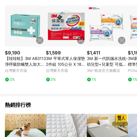
事業股份有限公司方進行訂單資格確認。 康達盛通線上購物希望
提供簡單、快速、輕鬆的購物流程及體驗，將不定期推出精選、
話題性或期間限定商品來滿足您的喜好。
$9,190
$1,599
$1,411
$1,
【哇哇蛙】3M AB3113
3M 平單式單人保潔墊
3M 新一代防蹣水洗枕-
3M
淨呼吸防螨雙人加大四
2件組 105公分 X 186
幼兒型+兒童型 可低溫
標準
件組 雙人加大 枕套 床
公分 X 32公分
烘乾(附純棉枕套)
台灣樂天市場
台灣樂天市場
3M-蝦皮官方旗艦店
PCh
包 被套 枕頭 棉被 枕頭
3%
3%
1%
1
套 棉被套 3M 寢具
熱銷排行榜