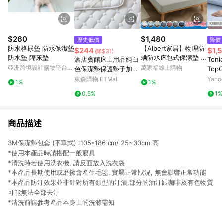
$260
$1,480
歷史低價
降價
防水格尿墊 防水保潔墊
【Albert家居】物理防
$244
$1,
(降$31)
防水墊 隔尿墊
螨防水床包式保潔墊 雙
酒店賓館床上用品純白
Ton
人5尺(內束加高型38c
亞洲跨境設計購物平台
萬家福線上購物
色保潔墊保護墊子加厚
Top
m/台灣製造/ 5x6.2尺)
Pinkoi
床護墊席夢思褥子折疊
感 
東森購物 ETMall
Yah
1%
1%
潔墊
0.5%
1
商品描述
3M保潔墊包套 (平單式) :105*186 cm/ 25~30cm 高
*使用本產品時請搭配一般寢具
*清洗時若使用洗衣機, 請反面放入洗衣袋
*本產品長期使用或磨擦會產生毛毬, 實屬正常狀況, 無會影響正常功能
*本產品防汙效果並非針對所有類型的汙漬,部分的油汙跟咖啡及有色物質
可能無法全部去汙
*清洗前請參考產品本身上的洗滌需知