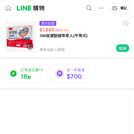
筆記
歷史低價
$1,890
(降$700)
3M保潔墊標準單人(平單式)
搶購
萬家福線上購物
訂單成立賺1%
近一年最省
18
$700
點