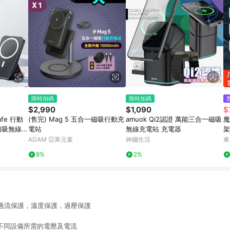
限時加碼
限時加碼
$2,990
$1,090
$
fe 行動
(售完) Mag 5 五合一磁吸行動充
amuok Qi2認證 萬能三合一磁吸
魔
磁吸無線充
電站
無線充電站 充電器
架
充 移動電
ADAM 亞果元素
神腦生活
東
8%
2%
過流保護，溫度保護，過壓保護
，不同設備所需的電壓及電流