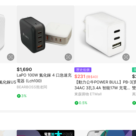
$1,690
歷史低價
LaPO 100W 氮化鎵 4 口急速充
$231
$
(降$40)
電器 (Lch100)
W 氮化鎵US
【動力公牛POWER BULL】PB-3
[
BEARBOSS熊老闆
34AC 3孔3.4A 智能17W 充電器
雙
(國際電壓 防火 充電頭)
東森購物 ETMall
萬
3%
0.5%