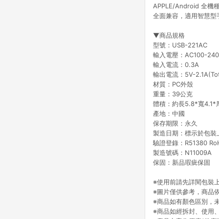
APPLE/Android 全
全面兼容，適用智慧型
▼商品規格
型號：USB-221AC
輸入電壓：AC100-240V
輸入電流：0.3A
輸出電流：5V-2.1A(Tot
材質：PC外殼
重量：39公克
體積：約長5.8*寬4.1*厚
產地：中國
保存期限：永久
製造日期：標示於包裝
驗證登錄：R51380 Ro
製造號碼：N11009A
保固：新品瑕疵保固
※使用前請先詳閱包裝
※圖片僅供參考，商品
※商品如有顏色區別，
※商品如經拆封、使用