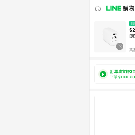
限
$
[寶
萬
訂單成立賺3
下單享LINE P