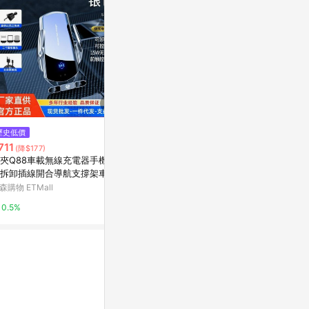
歷史低價
歷史低價
限時加碼
711
$990
$79
(降$177)
(降$100)
夾Q88車載無線充電器手機支
SEEK 半固態電池 9900mAh三
【點悅家】小
拆卸插線開合導航支撐架車內
合一磁吸無線充行動電源 PW-W1
理線器 充電頭
37
線保護套 iPhon
森購物 ETMall
震旦通訊
蝦皮購物
用 B32
0.5%
5%
2.4%