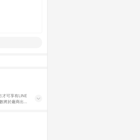
才可享有LINE
點數將於廠商出貨
折價券折扣)、紅
錄，相關問題請於保
物希望提供簡