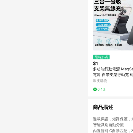
限時加碼
$1
多功能行動電源 MagSa
電源 自帶支架行動充 
22.5W快充 大容量行
蝦皮購物
源 行動充 行充
6.4%
商品描述
過載保護，短路保護，
智能識別自動分流
內置智能IC自動匹配