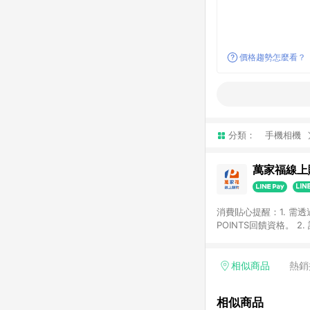
價格趨勢怎麼看？
分類：
手機相機
萬家福線上
消費貼心提醒：1. 需
POINTS回饋資格。
後30天前後發送。 4
利點數折抵(含OPENP
留時間內聯絡客服中心
相似商品
熱銷
單、快速、輕鬆的購物
相似商品