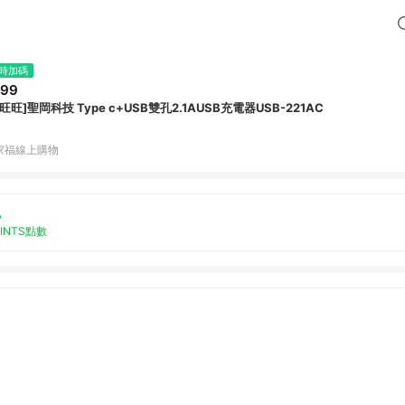
時加碼
299
旺旺]聖岡科技 Type c+USB雙孔2.1AUSB充電器USB-221AC
家福線上購物
%
OINTS點數