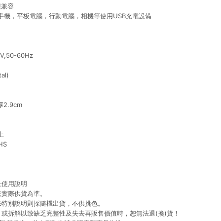
機種兼容
手機，平板電腦，行動電腦，相機等使用USB充電設備
,50-60Hz
al)
2.9cm
上
HS
上使用說明
依實際供貨為準。
未特別說明則採隨機出貨，不供挑色。
、或拆解以致缺乏完整性及失去再販售價值時，恕無法退(換)貨！