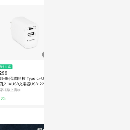
限時加碼
歷史低價
限時加碼
299
$207
$599
(降$36)
寶旺旺]聖岡科技 Type c+USB
【聖岡科技Dr.AV】USB-533極
SEEK PD6
孔2.1AUSB充電器USB-221AC
速3 USB快充3.1A充電器(自動辨
U-P653-W
識iPhone android五大安全保護
家福線上購物
東森購物 ETMall
台灣樂天市場
國際電壓設計)
3%
0.5%
5%