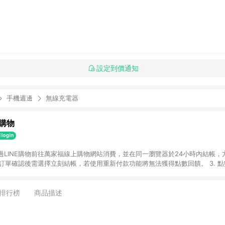
設定到價通知
手機週邊
無線充電器
購物
透過LINE購物前往萬家福線上購物網站消費，並在同一瀏覽器於24小時內結帳，方
 2. 訂單確認後需選擇立刻結帳，若使用重新付款功能將無法獲得點數回饋。 3. 
. 不具回饋資格種類商品：電子禮券。 5. 回饋點數計算將排除訂單活動折扣(含
OINT)、運費等金額。 6. 康達盛通生活事業股份有限公司保留365天訂單記
，並由康達盛通生活事業股份有限公司方進行訂單資格確認。 康達盛通線上購
排行榜
商品描述
流程及體驗，將不定期推出精選、話題性或期間限定商品來滿足您的喜好。