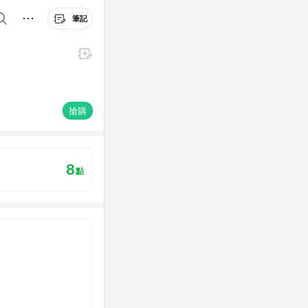
筆記
搶購
8
點