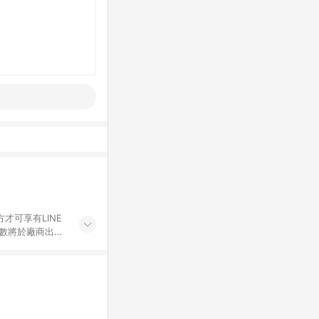
才可享有LINE
點數將於廠商出貨
折價券折扣)、紅
錄，相關問題請於保
物希望提供簡