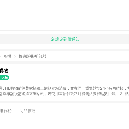
設定到價通知
相機
攝錄影機/監視器
購物
透過LINE購物前往萬家福線上購物網站消費，並在同一瀏覽器於24小時內結帳，方
 2. 訂單確認後需選擇立刻結帳，若使用重新付款功能將無法獲得點數回饋。 3. 
. 不具回饋資格種類商品：電子禮券。 5. 回饋點數計算將排除訂單活動折扣(含
OINT)、運費等金額。 6. 康達盛通生活事業股份有限公司保留365天訂單記
，並由康達盛通生活事業股份有限公司方進行訂單資格確認。 康達盛通線上購
排行榜
商品描述
流程及體驗，將不定期推出精選、話題性或期間限定商品來滿足您的喜好。