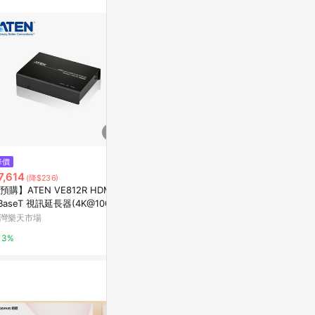
$2,441
降價
降價
好日 | 好眠
7,614
$7,614
(降$236)
(降$236)
氛圍燈 觸控式
預購】ATEN VE812R HDMI H
【預購】ATEN VE812T HDMI H
亞洲跨境設計購物
BaseT 視訊延長器(4K@100公
DBaseT 視訊延長器(4K@100公
) (HDBaseT Class A)
尺) (HDBaseT Class A)
灣樂天市場
台灣樂天市場
1%
3%
3%