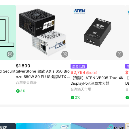
$1,890
歷史低價
 Securit
SilverStone 銀欣 Attis 650 Bro
$2,764
$
(降$96)
nze 650W 80 PLUS 銅牌ATX 3.
【預購】ATEN VB905 True 4K
【
1電源 黑色/白色
台灣樂天市場
DisplayPort訊號放大器
D
尺
台灣樂天市場
台
3%
3%