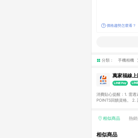
價格趨勢怎麼看？
分類：
手機相機
萬家福線上
消費貼心提醒：1. 需
POINTS回饋資格。
後30天前後發送。 4
利點數折抵(含OPENP
留時間內聯絡客服中心
相似商品
熱銷
單、快速、輕鬆的購物
相似商品