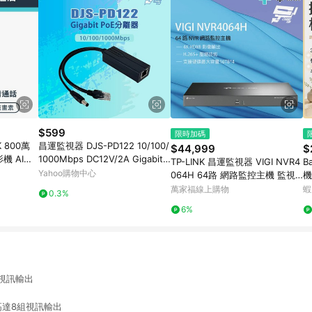
$599
限時加碼
4K 800萬
昌運監視器 DJS-PD122 10/100/
$44,999
$
機 AI家
1000Mbps DC12V/2A Gigabit
TP-LINK 昌運監視器 VIGI NVR4
B
哭聲偵測
PoE分離器
Yahoo購物中心
064H 64路 網路監控主機 監視
機
器主機 NVR 支援4硬碟
報
萬家福線上購物
蝦
0.3%
攝
6%
視訊輸出
高達8組視訊輸出