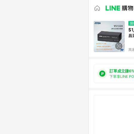
限
$1
昌
萬
訂單成立賺6
下單享LINE P