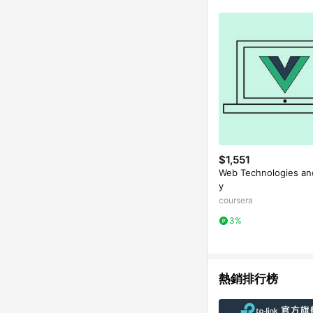
$1,551
Web Technologies and
y
coursera
3%
熱銷排行榜