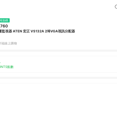
時加碼
,760
運監視器 ATEN 宏正 VS132A 2埠VGA視訊分配器
家福線上購物
%
OINTS點數