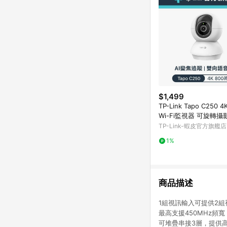
$1,499
TP-Link Tapo C250 
Wi-Fi監視器 可旋轉攝影
庭防護 寵物偵測 嬰兒
TP-Link-蝦皮官方旗艦店
1%
商品描述
1組視訊輸入可提供2組
最高支援450MHz頻寬
可堆疊串接3層，提供