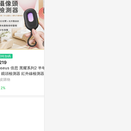
限時加碼
降價
限時加碼
219
$2,418
$9
(降$81)
aseus 倍思 黑耀系列2 半年待
昌運監視器 ZYXEL 合勤 GS100
『🔥買一送一
 鏡頭檢測器 紅外線檢測器 警
8HP 8埠Gigabit PoE無網管型交
機 微型攝影機
器 鏡頭檢測器 旅館偷拍檢測
換器 金屬殼 1000BASE-T PoE
機迷你 監視器
皮購物
台灣樂天市場
蝦皮購物
像頭偵測器
攝影機 WiFi
2%
3%
11.2%