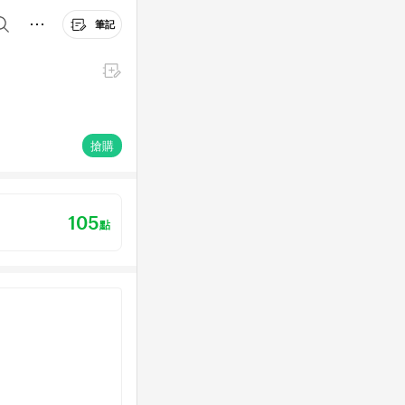
筆記
搶購
105
點