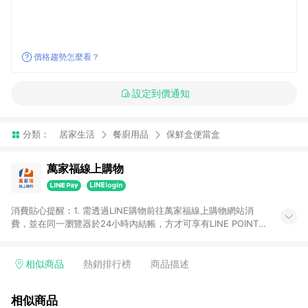
價格趨勢怎麼看？
設定到價通知
分類：
居家生活
餐廚用品
保鮮盒便當盒
萬家福線上購物
消費貼心提醒：1. 需透過LINE購物前往萬家福線上購物網站消
費，並在同一瀏覽器於24小時內結帳，方才可享有LINE POINTS
回饋資格。 2. 訂單確認後需選擇立刻結帳，若使用重新付款功能
將無法獲得點數回饋。 3. 點數將於廠商出貨後30天前後發送。
4. 不具回饋資格種類商品：電子禮券。 5. 回饋點數計算將排除訂
相似商品
熱銷排行榜
商品描述
單活動折扣(含折價券折扣)、紅利點數折抵(含OPENPOINT)、運
費等金額。 6. 康達盛通生活事業股份有限公司保留365天訂單記
相似商品
錄，相關問題請於保留時間內聯絡客服中心，並由康達盛通生活