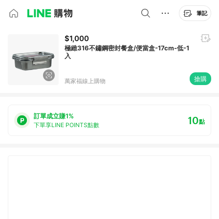
筆記
$1,000
極緻316不鏽鋼密封餐盒/便當盒-17cm-低-1
入
搶購
萬家福線上購物
訂單成立賺1%
10
點
下單享LINE POINTS點數