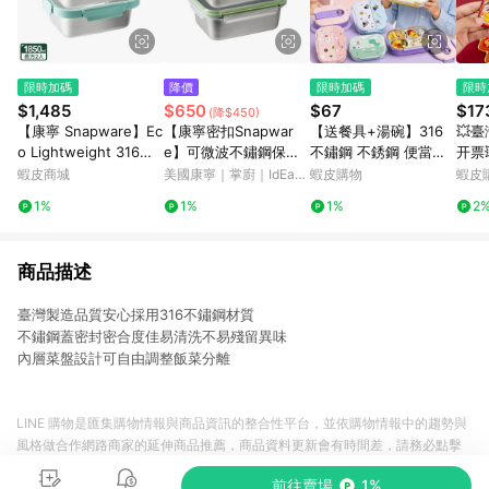
限時加碼
降價
限時加碼
限時
$1,485
$650
$67
$17
(降$450)
【康寧 Snapware】Ec
【康寧密扣Snapwar
【送餐具+湯碗】316
💥臺
o Lightweight 316全
e】可微波不鏽鋼保鮮
不鏽鋼 不銹鋼 便當盒
开票
可微波/可直火/不鏽鋼
盒1250ml-2件組
保溫飯盒 分格便當盒
箱貼
蝦皮商城
美國康寧｜掌廚｜IdEa
蝦皮購物
蝦皮
保鮮盒1850ML*2(B0
食品級 兒童便當餐盒
意新
LifE餐廚-蝦皮官方旗艦
1%
1%
1%
2
3)
店
學生便當盒 不鏽鋼分格
202
商品描述
臺灣製造品質安心採用316不鏽鋼材質
不鏽鋼蓋密封密合度佳易清洗不易殘留異味
內層菜盤設計可自由調整飯菜分離
LINE 購物是匯集購物情報與商品資訊的整合性平台，並依購物情報中的趨勢與
風格做合作網路商家的延伸商品推薦，商品資料更新會有時間差，請務必點擊
商品至各合作網路商家，確認現售價與購物條件，一切資訊以合作廠商網頁為
前往賣場
1%
準。