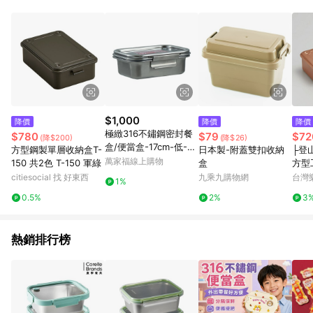
事業股份有限公司方進行訂單資格確認。 康達盛通線上購物希望
提供簡單、快速、輕鬆的購物流程及體驗，將不定期推出精選、
話題性或期間限定商品來滿足您的喜好。
$1,000
降價
降價
降價
極緻316不鏽鋼密封餐
$780
$79
$72
(降$200)
(降$26)
盒/便當盒-17cm-低-1
方型鋼製單層收納盒T-
日本製-附蓋雙扣收納
├登
入
萬家福線上購物
150 共2色 T-150 軍綠
盒
方型工
citiesocial 找 好東西
九乘九購物網
台灣
1%
0.5%
2%
3
熱銷排行榜