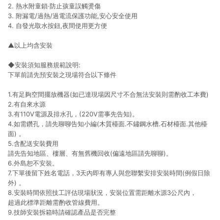
2. 熱水附童鎖·防止孩童誤觸燙傷
3. 附漏電/過熱/過電流保護功能,安心安全使用
4. 自發光取水按鈕,夜間使用更方便
▲以上均含安裝
◆安裝須知服務規範說明:
下單前請先預安裝之現場符合以下條件
1.有足夠空間擺放機器(如已達現場因尺寸不合無法安裝則需酌收工本費)
2.有自來水源
3.有110V電源及排水孔，(220V需事先告知)。
4.如需鑽孔，請先聊聊告知小編(木質檯面.不鏽鋼水槽.石材檯面.其他檯
面) 。
5.含配送安裝費用
請先告知地區、樓層、有無舊機回收(偏遠地區請先聊聊)。
6.外島恕不安裝。
7.下單後留下姓名電話，3天內即有專人與您聯繫安排安裝時間(例假日除
外) 。
8.安裝時間依照技工評估現場狀況，安裝位置需距離水源3公尺內，
超過此標準距離需酌收管線費用。
9.技師安裝拆箱時請確認產品是否完整