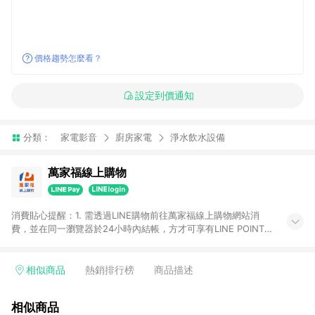
價格趨勢怎麼看？
設定到價通知
分類：
家電影音
廚房家電
淨水飲水設備
萬家福線上購物
消費貼心提醒：1. 需透過LINE購物前往萬家福線上購物網站消
費，並在同一瀏覽器於24小時內結帳，方才可享有LINE POINTS
回饋資格。 2. 訂單確認後需選擇立刻結帳，若使用重新付款功能
將無法獲得點數回饋。 3. 點數將於廠商出貨後30天前後發送。
4. 不具回饋資格種類商品：電子禮券。 5. 回饋點數計算將排除訂
相似商品
熱銷排行榜
商品描述
單活動折扣(含折價券折扣)、紅利點數折抵(含OPENPOINT)、運
費等金額。 6. 康達盛通生活事業股份有限公司保留365天訂單記
相似商品
錄，相關問題請於保留時間內聯絡客服中心，並由康達盛通生活