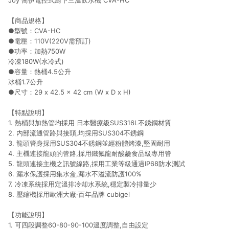
Joy 喬伊電控式廚下三溫飲水機 CVA-HC
【商品規格】
●型號：CVA-HC
●電壓：110V(220V需預訂)
●功率：加熱750W
冷凍180W(水冷式)
●容量：熱桶4.5公升
冰桶1.7公升
●尺寸：29 x 42.5 x 42 cm (W x D x H)
【特點說明】
1. 熱桶與加熱管均採用 日本醫療級SUS316L不銹鋼材質
2. 内部流通管路與接頭,均採用SUS304不銹鋼
3. 龍頭管身採用SUS304不銹鋼並經粉體烤漆,堅固耐用
4. 主機連接龍頭的管路,採用鐵氟龍耐酸鹼食品級專用管
5. 龍頭連接主機之訊號線路,採用工業等級通過IP68防水測試
6. 漏水保護採用集水盒,漏水不溢流防護100%
7. 冷凍系統採用定溫排冷却水系統,穩定製冷排量少
8. 壓縮機採用歐洲大廠·百年品牌 cubigel
【功能說明】
1. 可四段調整60-80-90-100溫度調整,自由設定