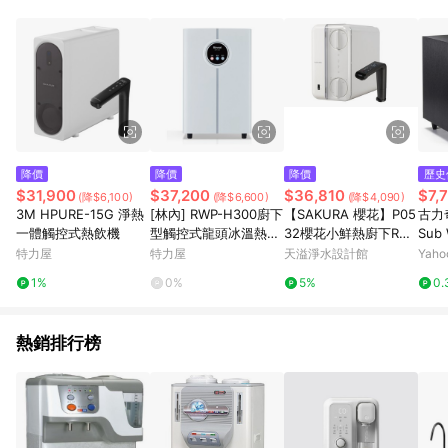
事業股份有限公司方進行訂單資格確認。 康達盛通線上購物希望
提供簡單、快速、輕鬆的購物流程及體驗，將不定期推出精選、
話題性或期間限定商品來滿足您的喜好。
降價
降價
降價
歷史
$31,900
$37,200
$36,810
$7,
(降$6,100)
(降$6,600)
(降$4,090)
3M HPURE-15G 淨熱
[林內] RWP-H300廚下
【SAKURA 櫻花】P05
古力奇
一體觸控式熱飲機
型觸控式龍頭冰溫熱飲
32櫻花小鮮熱廚下RO
Sub
水機(三溫)
淨熱飲【600加侖直輸
音 劇
特力屋
特力屋
天溢淨水設計館
Yah
逆滲透｜儲瞬熱雙模系
司貨
1%
0%
5%
0.
統｜贈安裝服務｜櫻花
授權經銷】
熱銷排行榜