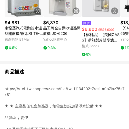
$4,881
$6,370
$18
降價
東龍蒸汽式電動給水溫
晶工牌全自動冰溫熱開
【SA
$6,900
(降$6,900)
熱開飲機/飲水機 TE-1
飲機 JD-6206
65
【福利品】【美國OASI
61AS
花原
東森購物 ETMall
Yahoo購物中心
Yah
S】瞬熱製冷雙享濾淨
飲水機 雙享Bar
格威Good+
0.5%
0.3%
1
8%
商品描述
https://s-cf-tw.shopeesz.com/file/tw-11134202-7rasi-m1p7ipz75s7
x81
★ ★ 主產品僅包含加熱器，如需生飲請加購淨水設備 ★★
品牌:Joy 喬伊