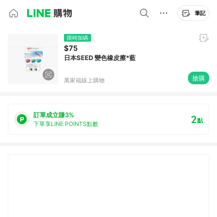
筆記
限時加碼
$75
日本SEED 變色橡皮擦*藍
搶購
萬家福線上購物
訂單成立賺3%
2
點
下單享LINE POINTS點數