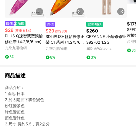
$17
降價
限時加碼
SE
$29
$29
$260
(雙重省$4)
(降$36)
皮擦
PLUS Q凍智慧型滾輪
SDI iPUSH輕鬆按修正
CEZANNE 小顏修修筆
修正帶 (4.2/5/6mm)
台灣
帶 CT系列 (4.2/5/6m
392-02 1.2G
九乘九購物網
m)
九乘九購物網
屈臣氏Watsons
3
8%
8%
3%
商品描述
商品介紹：
1.產地:日本
2.於太陽底下將會變色
粉紅變紫色
綠色變藍色
藍色變綠色
3.尺寸:長約5.5，寬2公分