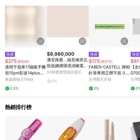
事業股份有限公司方進行訂單資格確認。 康達盛通線上購物希望
提供簡單、快速、輕鬆的購物流程及體驗，將不定期推出精選、
話題性或期間限定商品來滿足您的喜好。
$8,980,000
降價
降價
降價
潘安推薦．綠意兩房北
$275
$175
$61
(降$68)
(降$75)
投低總價環境清幽電梯
適用于蘋果17磁吸手機
FABER-CASTELL 輝柏
【史
美宅｜台北市北投區溫
5168實價登錄比價王
殼15pm彩迷14plus雙
針筆專用正體字規 0.7
D70
泉路
層p硅膠iphone16pro
mm /支 173170【APP
03 
東森購物 ETMall
台灣樂天市場
台灣
0%
max軍旅保護套戰術防
滿額下單10%點數(單一
記事本
0.5%
3%
3
摔高級耐用磨軍事風m
帳號最高1500點)】8/3
agsafe
1止
熱銷排行榜