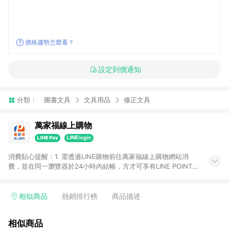
價格趨勢怎麼看？
設定到價通知
分類：
圖書文具
文具用品
修正文具
萬家福線上購物
消費貼心提醒：1. 需透過LINE購物前往萬家福線上購物網站消
費，並在同一瀏覽器於24小時內結帳，方才可享有LINE POINTS
回饋資格。 2. 訂單確認後需選擇立刻結帳，若使用重新付款功能
將無法獲得點數回饋。 3. 點數將於廠商出貨後30天前後發送。
4. 不具回饋資格種類商品：電子禮券。 5. 回饋點數計算將排除訂
相似商品
熱銷排行榜
商品描述
單活動折扣(含折價券折扣)、紅利點數折抵(含OPENPOINT)、運
費等金額。 6. 康達盛通生活事業股份有限公司保留365天訂單記
相似商品
錄，相關問題請於保留時間內聯絡客服中心，並由康達盛通生活