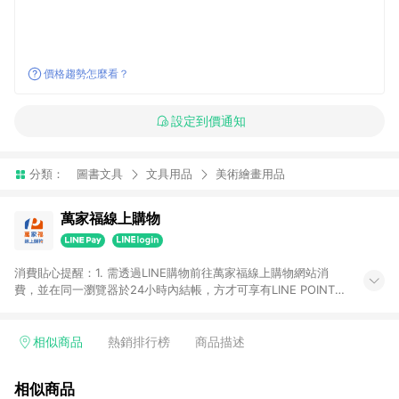
價格趨勢怎麼看？
設定到價通知
分類：
圖書文具
文具用品
美術繪畫用品
萬家福線上購物
消費貼心提醒：1. 需透過LINE購物前往萬家福線上購物網站消
費，並在同一瀏覽器於24小時內結帳，方才可享有LINE POINTS
回饋資格。 2. 訂單確認後需選擇立刻結帳，若使用重新付款功能
將無法獲得點數回饋。 3. 點數將於廠商出貨後30天前後發送。
4. 不具回饋資格種類商品：電子禮券。 5. 回饋點數計算將排除訂
相似商品
熱銷排行榜
商品描述
單活動折扣(含折價券折扣)、紅利點數折抵(含OPENPOINT)、運
費等金額。 6. 康達盛通生活事業股份有限公司保留365天訂單記
相似商品
錄，相關問題請於保留時間內聯絡客服中心，並由康達盛通生活