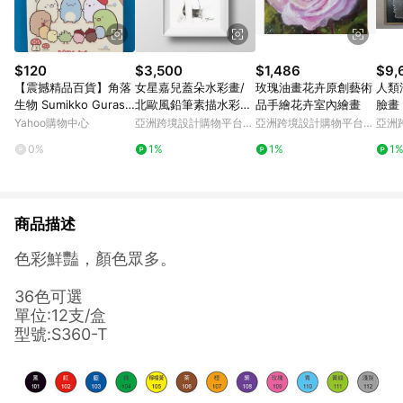
$120
$3,500
$1,486
$9,
【震撼精品百貨】角落
女星嘉兒蓋朵水彩畫/
玫瑰油畫花卉原創藝術
人類
生物 Sumikko Gurashi
北歐風鉛筆素描水彩
品手繪花卉室內繪畫
臉畫
~San-X 角落生物心情
畫/送禮家飾
Yahoo購物中心
亞洲跨境設計購物平台
亞洲跨境設計購物平台
亞洲
圖畫本-樹林#70522
Pinkoi
Pinkoi
Pinko
0%
1%
1%
1
商品描述
色彩鮮豔，顏色眾多。
36色可選
單位:12支/盒
型號:S360-T