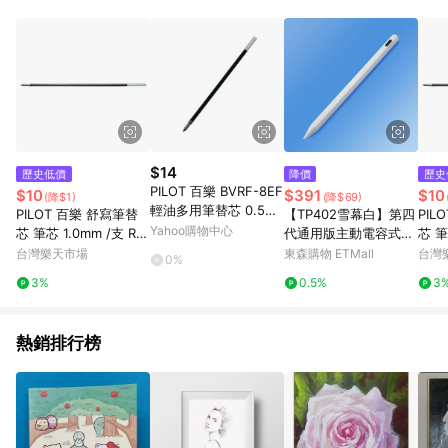
事業股份有限公司方進行訂單資格確認。 康達盛通線上購物希望
提供簡單、快速、輕鬆的購物流程及體驗，將不定期推出精選、
話題性或期間限定商品來滿足您的喜好。
$14
歷史低價
降價
歷史
PILOT 百樂 BVRF-8EF
$10
$391
$10
(降$1)
(降$69)
輕油多用筆替芯 0.5m
PILOT 百樂 舒寫筆替
【TP402雪幕白】第四
PIL
m
Yahoo購物中心
芯 筆芯 1.0mm /支 RF
代通用版主動電容式觸
芯 筆
N-GG-M【APP滿額下
控筆(附筆尖保護套)
N-G
台灣樂天市場
東森購物 ETMall
台灣
0%
單10%點數(單一帳號最
下單
3%
0.5%
3
高1500點)】8/31止
最高1
熱銷排行榜