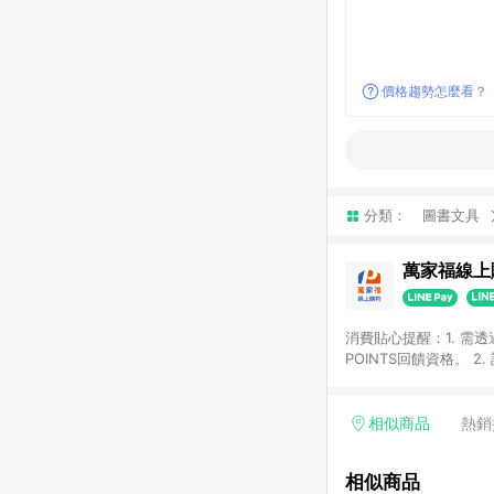
價格趨勢怎麼看？
分類：
圖書文具
萬家福線上
消費貼心提醒：1. 需
POINTS回饋資格。
後30天前後發送。 4
利點數折抵(含OPENP
留時間內聯絡客服中心
相似商品
熱銷
單、快速、輕鬆的購物
相似商品