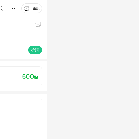
筆記
搶購
500
點