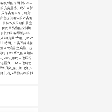
聲響反射的房間中演奏吉
多的演奏靈感。現在全新
果器、只靠吉他本身，絕對
效果音色提供絕佳的木吉他
應，將特殊效果藉由震盪
。三個簡單易懂的控制旋
壞側板而影響琴體共鳴，
(房間/大廳) (Reve
.3秒以上時間。* 當導線連接
調整至大廳類型殘響。提
同時保留L系列的高頻特
這些技術更讓此吉他展現
壓力。 TA吉他所使
，賦與琴頸能夠抵抗扭曲變形
並降低漸少琴體共鳴的影