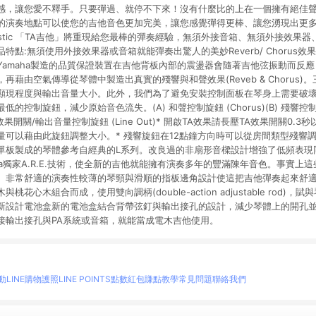
感，讓您愛不釋手。只要彈過、就停不下來！沒有什麼比的上在一個擁有絕佳
的演奏地點可以使您的吉他音色更加完美，讓您感覺彈得更棒、讓您湧現出更
sAcoustic 「TA吉他」將重現給您最棒的彈奏經驗，無須外接音箱、無須外接效
特點:無須使用外接效果器或音箱就能彈奏出驚人的美妙Reverb/ Chorus
Yamaha製造的品質保證裝置在吉他背板內部的震盪器會隨著吉他弦振動而反
再藉由空氣傳導從琴體中製造出真實的殘響與和聲效果(Reveb & Chorus)
顯現程度與輸出音量大小。此外，我們為了避免安裝控制面板在琴身上需要破
的控制旋鈕，減少原始音色流失。(A) 和聲控制旋鈕 (Chorus)(B) 殘響控制旋鈕
(C) TA效果開關/輸出音量控制旋鈕 (Line Out)* 開啟TA效果請長壓TA效果開關0
量可以藉由此旋鈕調整大小。* 殘響旋鈕在12點鐘方向時可以從房間類型殘響
單板製成的琴體參考自經典的L系列。改良過的非扇形音樑設計增強了低頻表現
ha獨家A.R.E.技術，使全新的吉他就能擁有演奏多年的豐滿陳年音色。事實上
。非常舒適的演奏性較薄的琴頸與滑順的指板邊角設計使這把吉他彈奏起來舒適無
花心木組合而成，使用雙向調柄(double-action adjustable rod)
新設計電池盒新的電池盒結合背帶弦釘與輸出接孔的設計，減少琴體上的開孔
接輸出接孔與PA系統或音箱，就能當成電木吉他使用。
動
LINE購物護照
LINE POINTS點數紅包
賺點教學
常見問題
聯絡我們