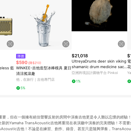
$21,018
$
降價
UltreyaDrums deer skin viking
電
$590
(降$210)
shamanic drum medicine sacr
花
eless 藍
WINKEE-吉他造型冰棒模具 夏日
ed
亞洲跨境設計購物平台 Pinkoi
Y
】
清涼搖滾趣
他，在旅行｜吉他專門店
1%
5%
重要，但在一個擁有絕佳聲響反射的房間中演奏吉他更是令人難以忘懷的經驗
的Yamaha TransAcoustic吉他將重現在表演廳中演奏的完美體驗！不
sAcoustic吉他！不論是在練習、創作、錄音、甚至只是隨興彈奏，TransAcou