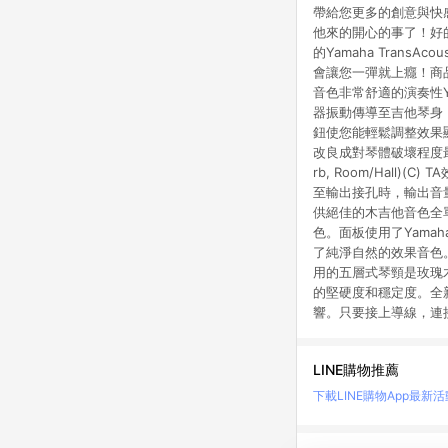
帶給您更多的創意與快
他來的開心的事了！好
的Yamaha Tran
會讓您一彈就上癮！商品
音色非常舒適的演奏性
器振動傳導至吉他琴身，
鈕使您能輕鬆調整效果
改良成對琴體破壞程度最低
rb, Room/Hall)
至輸出接孔時，輸出音
供絕佳的木吉他音色全
色。面板使用了Yama
了純淨自然的效果音色
用的五層式琴頸是玫瑰木與桃
的堅硬度和穩定度。全
響。只要接上導線，連
LINE購物推薦
下載LINE購物App
最新活