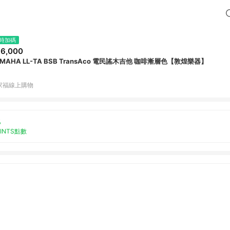
時加碼
6,000
AMAHA LL-TA BSB TransAco 電民謠木吉他 咖啡漸層色【敦煌樂器】
家福線上購物
%
OINTS點數