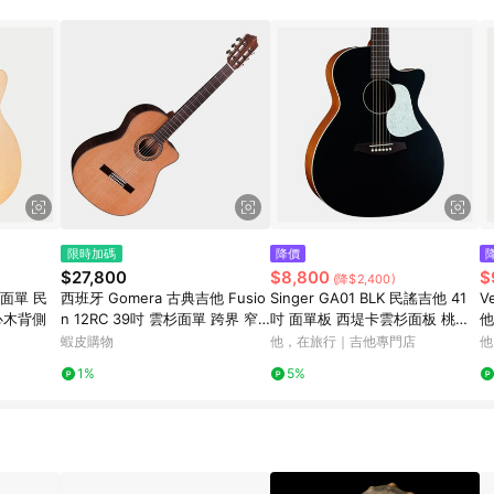
限時加碼
降價
$27,800
$8,800
$
(降$2,400)
吋 面單 民
西班牙 Gomera 古典吉他 Fusio
Singer GA01 BLK 民謠吉他 41
V
心木背側
n 12RC 39吋 雲杉面單 跨界 窄
吋 面單板 西堤卡雲杉面板 桃花
他
指板 經典桶形【黃石樂器】
心木背側
蝦皮購物
他，在旅行｜吉他專門店
他
1%
5%