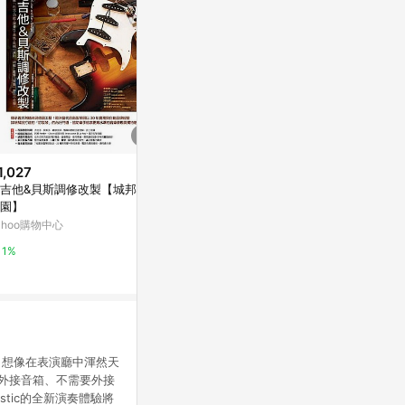
1,027
限時加碼
降價
吉他&貝斯調修改製【城邦讀書
$16,300
$7,600
(降$1
園】
Epiphone Dove Pro Limited Ed
aNueNue 
ahoo購物中心
ition 面單板電民謠吉他 白色款
杏奶白 36吋
(限量版)【敦煌樂器】
吉他 雲杉面
萬家福線上購物
他，在旅行｜
1%
6%
5%
！想像在表演廳中渾然天
需要外接音箱、不需要外接
stic的全新演奏體驗將