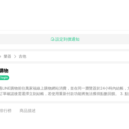
設定到價通知
樂器
吉他
購物
透過LINE購物前往萬家福線上購物網站消費，並在同一瀏覽器於24小時內結帳，方
 2. 訂單確認後需選擇立刻結帳，若使用重新付款功能將無法獲得點數回饋。 3. 
. 不具回饋資格種類商品：電子禮券。 5. 回饋點數計算將排除訂單活動折扣(含
OINT)、運費等金額。 6. 康達盛通生活事業股份有限公司保留365天訂單記
，並由康達盛通生活事業股份有限公司方進行訂單資格確認。 康達盛通線上購
排行榜
商品描述
流程及體驗，將不定期推出精選、話題性或期間限定商品來滿足您的喜好。