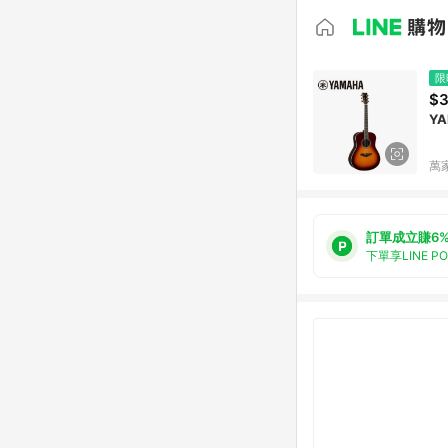
限
$3
Y
萬
訂單成立賺6
下單享LINE P