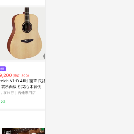
降價
限時加碼
降價
9,200
$19,000
$10,600
(降$1,800)
(降
eelah V1-D 41吋 面單 民謠吉
西班牙 Gomera 古典吉他 GC 0
aNueNue M
 雲杉面板 桃花心木背側
55C 39吋 面單 紅松木面板 玫瑰
冰綠色 36吋
木背側【黃石樂器】
吉他 雲杉面
，在旅行｜吉他專門店
蝦皮購物
他，在旅行｜
5%
1%
5%