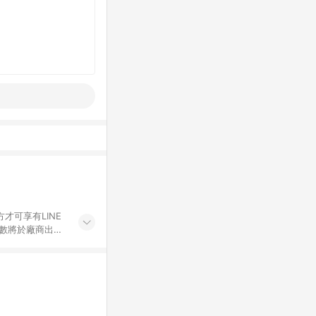
才可享有LINE
點數將於廠商出貨
折價券折扣)、紅
錄，相關問題請於保
物希望提供簡