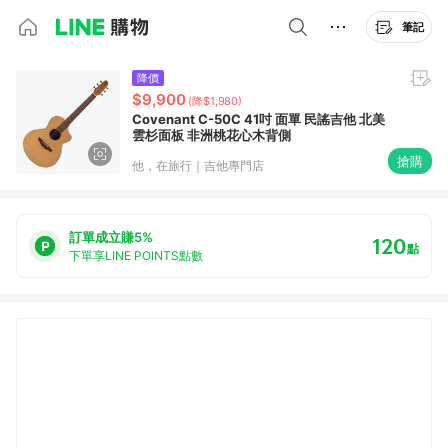
筆記
降價
$9,900
(降$1,980)
Covenant C-50C 41吋 面單 民謠吉他 北美
雲杉面板 非洲桃花心木背側
搶購
他，在旅行｜吉他專門店
訂單成立賺5%
120
點
下單享LINE POINTS點數