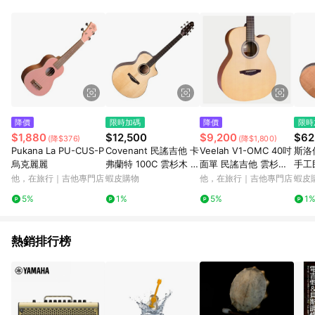
降價
限時加碼
降價
限時
$1,880
$12,500
$9,200
$62
(降$376)
(降$1,800)
Pukana La PU-CUS-P
Covenant 民謠吉他 卡
Veelah V1-OMC 40吋
斯洛伐
烏克麗麗
弗蘭特 100C 雲杉木 沙
面單 民謠吉他 雲杉面
手工民
比利木 41吋 面單板 高
板 桃花心木背側
et 
他，在旅行｜吉他專門店
蝦皮購物
他，在旅行｜吉他專門店
蝦皮
把位舒適演奏設計【黃
瑰木 
5%
1%
5%
1
石樂器】
石樂
熱銷排行榜