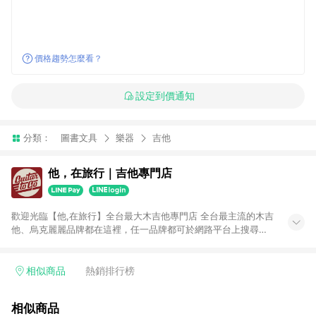
價格趨勢怎麼看？
設定到價通知
分類：
圖書文具
樂器
吉他
他，在旅行｜吉他專門店
歡迎光臨【他,在旅行】全台最大木吉他專門店 全台最主流的木吉
他、烏克麗麗品牌都在這裡，任一品牌都可於網路平台上搜尋得
到。 不販售低質量產品是我們的堅持，有品牌有保證。MI維修製
琴專業技師駐店，售前售後服務最有保障。 你最在乎的吉他弦
距，我們會在出貨前調整至最佳，再保有一年的免費調整服務，
相似商品
熱銷排行榜
讓你購買後無後顧之憂。 最多種類選擇：民謠吉他、旅行吉他、
古典吉他、烏克麗麗、左手吉他、跨界吉他、木貝斯、佛朗明哥
相似商品
吉他、吉他麗麗......保證全台最齊全。