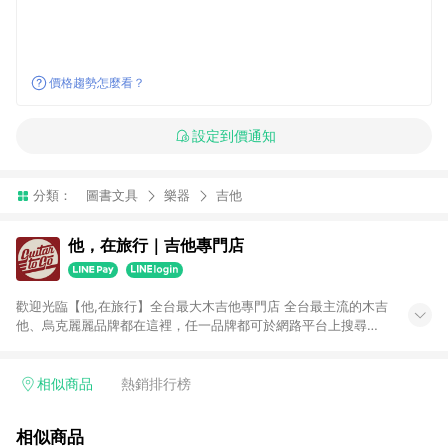
價格趨勢怎麼看？
設定到價通知
分類：
圖書文具
樂器
吉他
他，在旅行｜吉他專門店
歡迎光臨【他,在旅行】全台最大木吉他專門店 全台最主流的木吉
他、烏克麗麗品牌都在這裡，任一品牌都可於網路平台上搜尋得
到。 不販售低質量產品是我們的堅持，有品牌有保證。MI維修製
琴專業技師駐店，售前售後服務最有保障。 你最在乎的吉他弦
距，我們會在出貨前調整至最佳，再保有一年的免費調整服務，
相似商品
熱銷排行榜
讓你購買後無後顧之憂。 最多種類選擇：民謠吉他、旅行吉他、
古典吉他、烏克麗麗、左手吉他、跨界吉他、木貝斯、佛朗明哥
相似商品
吉他、吉他麗麗......保證全台最齊全。