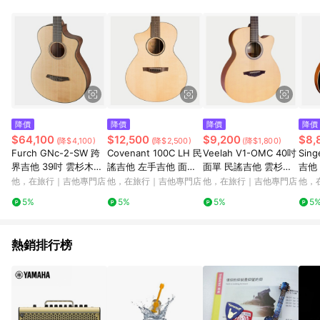
降價
降價
降價
降價
$64,100
$12,500
$9,200
$8,
(降$4,100)
(降$2,500)
(降$1,800)
Furch GNc-2-SW 跨
Covenant 100C LH 民
Veelah V1-OMC 40吋
Sing
界吉他 39吋 雲杉木面
謠吉他 左手吉他 面單
面單 民謠吉他 雲杉面
吉他 
板 胡桃木背側 全單 尼
北美雲杉面板 桃花心木
板 桃花心木背側
卡雲
他，在旅行｜吉他專門店
他，在旅行｜吉他專門店
他，在旅行｜吉他專門店
他，
龍弦
背側
側
5%
5%
5%
5
熱銷排行榜