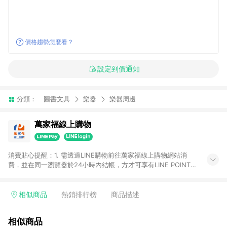
價格趨勢怎麼看？
設定到價通知
分類：
圖書文具
樂器
樂器周邊
萬家福線上購物
消費貼心提醒：1. 需透過LINE購物前往萬家福線上購物網站消
費，並在同一瀏覽器於24小時內結帳，方才可享有LINE POINTS
回饋資格。 2. 訂單確認後需選擇立刻結帳，若使用重新付款功能
將無法獲得點數回饋。 3. 點數將於廠商出貨後30天前後發送。
4. 不具回饋資格種類商品：電子禮券。 5. 回饋點數計算將排除訂
相似商品
熱銷排行榜
商品描述
單活動折扣(含折價券折扣)、紅利點數折抵(含OPENPOINT)、運
費等金額。 6. 康達盛通生活事業股份有限公司保留365天訂單記
相似商品
錄，相關問題請於保留時間內聯絡客服中心，並由康達盛通生活