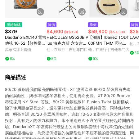
限時加碼
降價
降價
降價
$379
$4,600
$59,800
$25
(降$960)
(降$4,000)
Daddario EXL140 電吉
HERCULES GS526B P
【預購】Ibanez TOD1
LAVA
他弦 10-52【敦煌樂
lus 海克力斯 六支吉他
00FMN TMM 啞光烤
他，
器】
架
棉花糖 虎紋楓木面板
萬家福線上購物
他，在旅行｜吉他專門店
他，在旅行｜吉他專門店
5
奧古曼木背側板 全單板
6%
5%
5%
Tim Henson簽名款 尼
龍弦 電古典吉他 跨界
吉他
商品描述
80/20 黃銅是我們最亮的民謠琴弦，XT 塗層這些 80/20 琴弦具有先進
的耐腐蝕性，與標準民謠琴弦相比，使用壽命更長。XT 80/20 Bronze
琴弦採用 NY Steel 芯線、80/20 黃銅包線和 Fusion Twist 技術構成，
除了使用壽命更長之外，還能更好地防止斷裂並保持音高，同時保持大
膽、明亮音調 80/20 是眾所周知的。這款 13-56 套裝提供最大的音量和
投射，具有更大的張力和阻力。永不消逝經久不衰的琴弦經得起時間的考
驗。DaddarioXT 琴弦將我們最堅固的高碳鋼與套裝中每根琴弦的先進耐
腐蝕處理相結合，為您提供增強的抗斷裂性和不屈不撓的音高穩定性，同