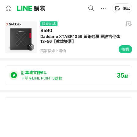
筆記
限時加碼
$590
Daddario XTABR1356 黃銅包覆 民謠吉他弦
13-56【敦煌樂器】
搶購
萬家福線上購物
訂單成立賺6%
35
點
下單享LINE POINTS點數