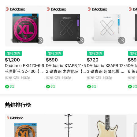
事業股份有限公司方進行訂單資格確認。 康達盛通線上購物希望
提供簡單、快速、輕鬆的購物流程及體驗，將不定期推出精選、
話題性或期間限定商品來滿足您的喜好。
限時加碼
限時加碼
限時加碼
限時
$1,200
$590
$720
$59
Daddario EXL170-6 6
DAddario XTAPB 11-5
DAddario XSAPB 12-5
DAdd
弦貝斯弦 32-130【敦
2 磷青銅 木吉他弦【敦
3 磷青銅 超薄包覆 民
6 
煌樂器】
煌樂器】
謠吉他弦【敦煌樂器】
煌樂
萬家福線上購物
萬家福線上購物
萬家福線上購物
萬家
6%
6%
6%
6
熱銷排行榜