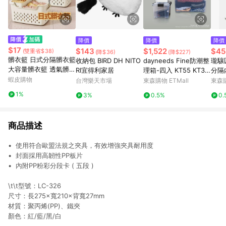
降價
降價
降價
$17
$143
$1,522
$45
(雙重省$38)
(降$36)
(降$227)
髒衣籃 日式分隔髒衣籃
收納包 BIRD DH NITO
dayneeds Fine防潮整
瓏驤
大容量髒衣籃 透氣髒衣
RI宜得利家居
理箱-四入 KT55 KT35
分隔
籃 洗衣籃 收納籃 收納
蝦皮購物
LT20 KT10
台灣樂天市場
東森購物 ETMall
東森購
框 分類收納籃 洗衣收
1%
3%
0.5%
0.
納 手提髒衣籃【PP26
2】
商品描述
• 使用符合歐盟法規之夾具，有效增強夾具耐用度
• 封面採用高韌性PP板片
• 內附PP粉彩分段卡 ( 五段 )
\t\t型號：LC-326
尺寸：長275×寬210×背寬27mm
材質：聚丙烯(PP)、鐵夾
顏色：紅/藍/黑/白