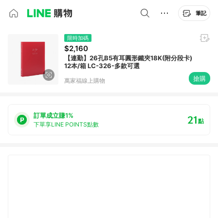
筆記
限時加碼
$2,160
【連勤】26孔B5有耳圓形鐵夾18K(附分段卡)
12本/箱 LC-326-多款可選
搶購
萬家福線上購物
訂單成立賺1%
21
點
下單享LINE POINTS點數