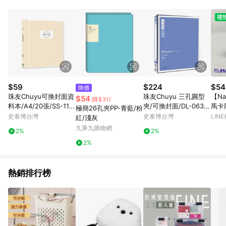
事業股份有限公司方進行訂單資格確認。 康達盛通線上購物希望
提供簡單、快速、輕鬆的購物流程及體驗，將不定期推出精選、
話題性或期間限定商品來滿足您的喜好。
$59
$224
$54
降價
珠友Chuyu可換封面資
珠友Chuyu 三孔圓型
【Na
$54
(降$31)
料本/A4/20張/SS-114
夾/可換封面/DL-0632
馬卡
極簡26孔夾PP-青藍/粉
43/31x24x1.7cm
0-02/藍
PKG
史泰博台灣
史泰博台灣
LIN
紅/淺灰
九乘九購物網
2%
2%
2%
熱銷排行榜