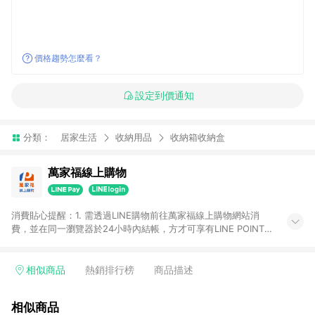
價格趨勢怎麼看？
設定到價通知
分類：
居家生活
收納用品
收納箱收納盒
萬家福線上購物
消費貼心提醒：1. 需透過LINE購物前往萬家福線上購物網站消
費，並在同一瀏覽器於24小時內結帳，方才可享有LINE POINTS
回饋資格。 2. 訂單確認後需選擇立刻結帳，若使用重新付款功能
將無法獲得點數回饋。 3. 點數將於廠商出貨後30天前後發送。
4. 不具回饋資格種類商品：電子禮券。 5. 回饋點數計算將排除訂
相似商品
熱銷排行榜
商品描述
單活動折扣(含折價券折扣)、紅利點數折抵(含OPENPOINT)、運
費等金額。 6. 康達盛通生活事業股份有限公司保留365天訂單記
相似商品
錄，相關問題請於保留時間內聯絡客服中心，並由康達盛通生活