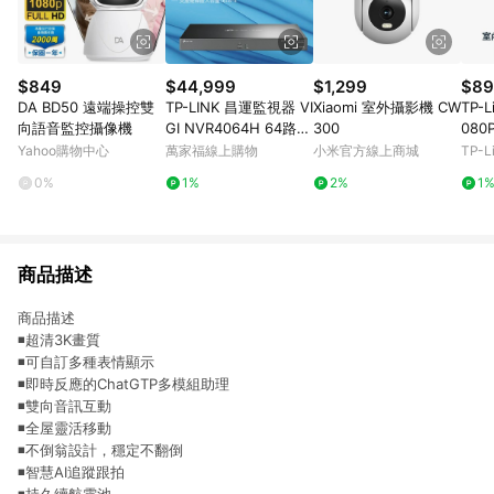
$849
$44,999
$1,299
$89
DA BD50 遠端操控雙
TP-LINK 昌運監視器 VI
Xiaomi 室外攝影機 CW
TP-L
向語音監控攝像機
GI NVR4064H 64路
300
080
網路監控主機 監視器主
內/
Yahoo購物中心
萬家福線上購物
小米官方線上商城
TP-
機 NVR 支援4硬碟
AI
0%
1%
2%
1
偵測
商品描述
商品描述
◾超清3K畫質
◾可自訂多種表情顯示
◾即時反應的ChatGTP多模組助理
◾雙向音訊互動
◾全屋靈活移動
◾不倒翁設計，穩定不翻倒
◾智慧AI追蹤跟拍