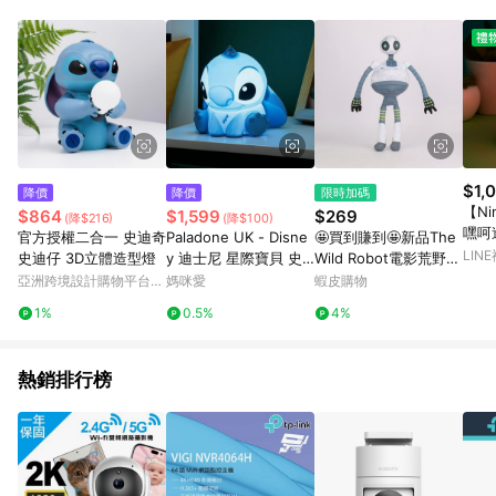
事業股份有限公司方進行訂單資格確認。 康達盛通線上購物希望
提供簡單、快速、輕鬆的購物流程及體驗，將不定期推出精選、
話題性或期間限定商品來滿足您的喜好。
$1,
降價
降價
限時加碼
【Ni
$864
$1,599
$269
(降$216)
(降$100)
嘿呵
官方授權二合一 史迪奇
Paladone UK - Disne
🤩買到賺到🤩新品The
LIN
史迪仔 3D立體造型燈
y 迪士尼 星際寶貝 史
Wild Robot電影荒野機
迪奇 軟Q捏捏矽膠 發
器人Roz羅茲毛絨公仔
亞洲跨境設計購物平台
媽咪愛
蝦皮購物
光小夜燈
Pinkoi
1%
0.5%
4%
熱銷排行榜