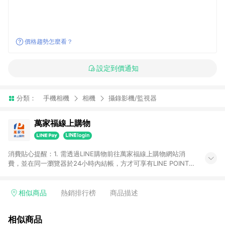
價格趨勢怎麼看？
設定到價通知
分類：
手機相機
相機
攝錄影機/監視器
萬家福線上購物
消費貼心提醒：1. 需透過LINE購物前往萬家福線上購物網站消
費，並在同一瀏覽器於24小時內結帳，方才可享有LINE POINTS
回饋資格。 2. 訂單確認後需選擇立刻結帳，若使用重新付款功能
將無法獲得點數回饋。 3. 點數將於廠商出貨後30天前後發送。
4. 不具回饋資格種類商品：電子禮券。 5. 回饋點數計算將排除訂
相似商品
熱銷排行榜
商品描述
單活動折扣(含折價券折扣)、紅利點數折抵(含OPENPOINT)、運
費等金額。 6. 康達盛通生活事業股份有限公司保留365天訂單記
相似商品
錄，相關問題請於保留時間內聯絡客服中心，並由康達盛通生活