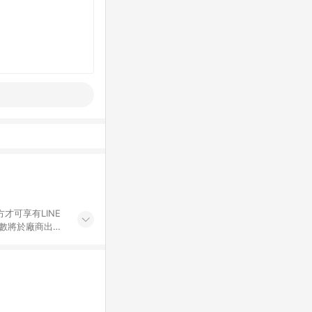
才可享有LINE
點數將於廠商出貨
折價券折扣)、紅
錄，相關問題請於保
物希望提供簡