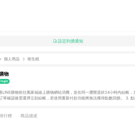
設定到價通知
個人用品
衛生紙
購物
透過LINE購物前往萬家福線上購物網站消費，並在同一瀏覽器於24小時內結帳，方
 2. 訂單確認後需選擇立刻結帳，若使用重新付款功能將無法獲得點數回饋。 3. 
. 不具回饋資格種類商品：電子禮券。 5. 回饋點數計算將排除訂單活動折扣(含
OINT)、運費等金額。 6. 康達盛通生活事業股份有限公司保留365天訂單記
，並由康達盛通生活事業股份有限公司方進行訂單資格確認。 康達盛通線上購
排行榜
商品描述
流程及體驗，將不定期推出精選、話題性或期間限定商品來滿足您的喜好。