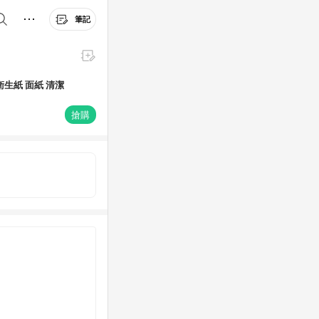
筆記
搶購