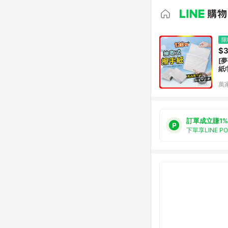
限
$
[夢巴黎] 擦手紙 30抽 3包 抽取式
紙
萬
訂單成立賺1%
下單享LINE P