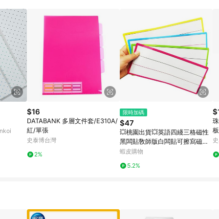
$16
$
限時加碼
DATABANK 多層文件套/E310A/
珠
$47
紅/單張
板
koi
💥桃園出貨💥英語四綫三格磁性
史泰博台灣
史
黑闆貼敎師版白闆貼可擦寫磁吸
力公開課敎具老師🌟可開票
蝦皮購物
2%
5.2%