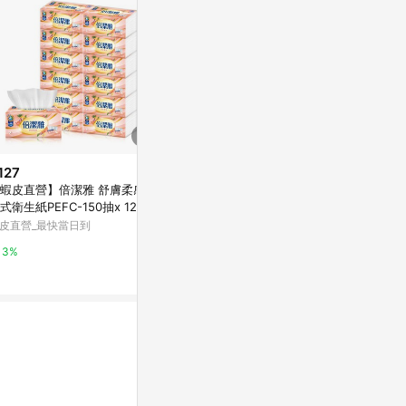
127
$129
限時加碼
蝦皮直營】倍潔雅 舒膚柔感抽
【蝦皮直營】倍潔雅 柔軟舒適抽
$12
式衛生紙PEFC-150抽x 12包/
取式衛生紙PEFC-150抽x10包/
【蝦皮直營】
 抽取衛生紙
串 原生紙漿
皮直營_最快當日到
蝦皮直營_最快當日到
紙 150抽/包
家必備 大容
蝦皮直營_最快
3%
3%
6%