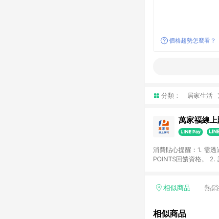
價格趨勢怎麼看？
分類：
居家生活
萬家福線上
消費貼心提醒：1. 需
POINTS回饋資格。
後30天前後發送。 4
利點數折抵(含OPENP
留時間內聯絡客服中心
相似商品
熱銷
單、快速、輕鬆的購物
相似商品