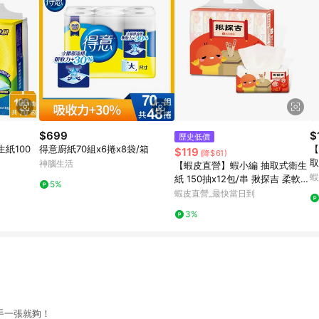
$699
$
歷史低價
紙100
得意廚紙70組x6捲x8袋/箱
【
$119
(降$61)
取
神腦生活
【蝦皮直營】蝦小編 抽取式衛生
串
蝦
紙 150抽x12包/串 揪探吉 柔軟
5%
居家
蝦皮直營_最快當日到
3%
手一張就夠！