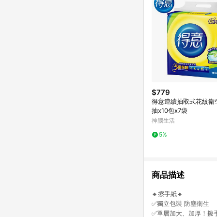
$779
得意連續抽取式花紋衛生
抽x10包x7袋
神腦生活
5%
商品描述
🔸擦手紙🔸
✅獨立包裝 防塵衛生
✅單層加大、加厚！擦