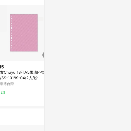
15
$220
歷史低價
友Chuyu 18孔A5果凍PP封面
點狀網格紙
$183
(降$45)
/SS-10189-04/2入/粉
亞洲跨境設計購物平台 Pinkoi
平衡軟踏瑜伽
泰博台灣
衡墊海綿跪墊
1%
東森購物 ETMa
2%
0.5%