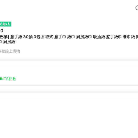
時加碼
30
 擦手巾 紙巾 廚房紙巾 吸油紙 擦手紙巾 餐巾紙 衛生紙 面紙 清潔
巾 廚房紙
家福線上購物
OINTS點數