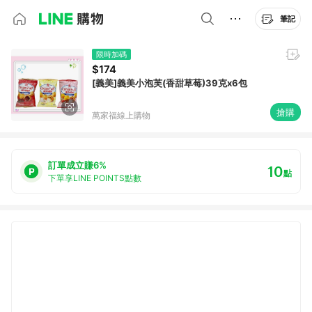
筆記
限時加碼
$174
[義美]義美小泡芙(香甜草莓)39克x6包
搶購
萬家福線上購物
訂單成立賺6%
10
點
下單享LINE POINTS點數