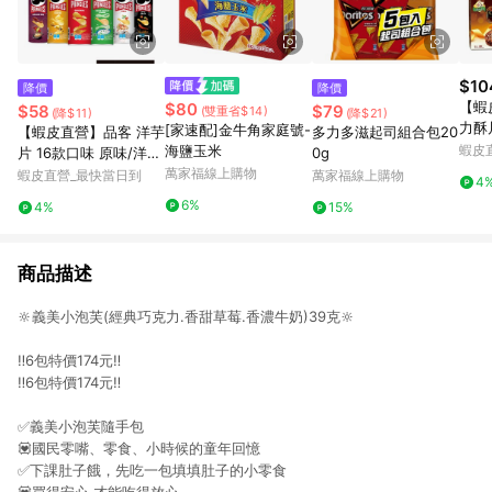
$10
降價
降價
【蝦
$80
$58
$79
(雙重省$14)
(降$11)
(降$21)
力酥片
[家速配]金牛角家庭號-
【蝦皮直營】品客 洋芋
多力多滋起司組合包20
盒 
海鹽玉米
蝦皮
片 16款口味 原味/洋
0g
可可
蔥/披薩/起司 薯片 餅
萬家福線上購物
蝦皮直營_最快當日到
萬家福線上購物
4
心 
乾 零食 罐裝洋芋片
6%
4%
15%
商品描述
🔆義美小泡芙(經典巧克力.香甜草莓.香濃牛奶)39克🔆
‼️6包特價174元‼️
‼️6包特價174元‼️
✅義美小泡芙隨手包
💟國民零嘴、零食、小時候的童年回憶
✅下課肚子餓，先吃一包填填肚子的小零食