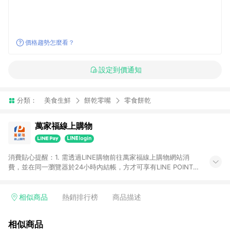
價格趨勢怎麼看？
設定到價通知
分類：
美食生鮮
餅乾零嘴
零食餅乾
萬家福線上購物
消費貼心提醒：1. 需透過LINE購物前往萬家福線上購物網站消
費，並在同一瀏覽器於24小時內結帳，方才可享有LINE POINTS
回饋資格。 2. 訂單確認後需選擇立刻結帳，若使用重新付款功能
將無法獲得點數回饋。 3. 點數將於廠商出貨後30天前後發送。
4. 不具回饋資格種類商品：電子禮券。 5. 回饋點數計算將排除訂
相似商品
熱銷排行榜
商品描述
單活動折扣(含折價券折扣)、紅利點數折抵(含OPENPOINT)、運
費等金額。 6. 康達盛通生活事業股份有限公司保留365天訂單記
相似商品
錄，相關問題請於保留時間內聯絡客服中心，並由康達盛通生活