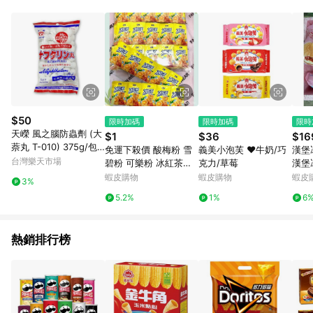
事業股份有限公司方進行訂單資格確認。 康達盛通線上購物希望
提供簡單、快速、輕鬆的購物流程及體驗，將不定期推出精選、
話題性或期間限定商品來滿足您的喜好。
$50
限時加碼
限時加碼
限時
天嶸 風之腦防蟲劑 (大
$1
$36
$16
萘丸 T-010) 375g/包 *
免運下殺價 酸梅粉 雪
義美小泡芙 ❤️牛奶/巧
漢堡
健人館HEC*
台灣樂天市場
碧粉 可樂粉 冰紅茶粉
克力/草莓
漢堡冰淇淋
冰紅茶 可樂 雪碧 酸梅
運 
蝦皮購物
蝦皮購物
蝦皮
3%
紅牛 飲料 飲料粉
5.2%
1%
6
熱銷排行榜