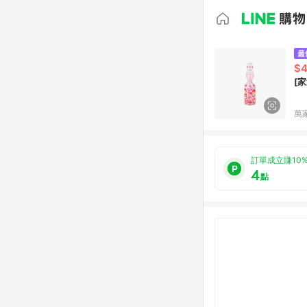
$
[
萬
訂單成立賺10
4
點