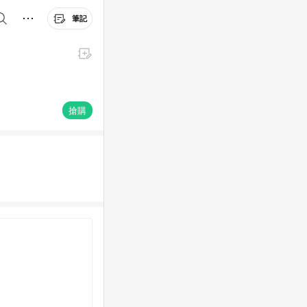
筆記
搶購