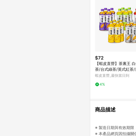
$72
【蝦皮直營】茶裏王 
茶/台式綠茶/英式紅茶
綠茶/青心烏龍茶 600m
蝦皮直營_最快當日到
飲料 綠茶
4%
商品描述
※ 製造日期與有效期
※ 本產品網頁因拍攝