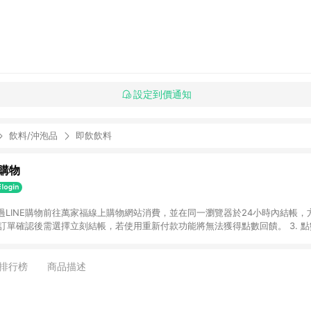
設定到價通知
飲料/沖泡品
即飲飲料
購物
透過LINE購物前往萬家福線上購物網站消費，並在同一瀏覽器於24小時內結帳，方
 2. 訂單確認後需選擇立刻結帳，若使用重新付款功能將無法獲得點數回饋。 3. 
. 不具回饋資格種類商品：電子禮券。 5. 回饋點數計算將排除訂單活動折扣(含
OINT)、運費等金額。 6. 康達盛通生活事業股份有限公司保留365天訂單記
，並由康達盛通生活事業股份有限公司方進行訂單資格確認。 康達盛通線上購
排行榜
商品描述
流程及體驗，將不定期推出精選、話題性或期間限定商品來滿足您的喜好。