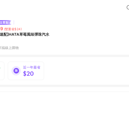
49
(雙重省$24)
家速配]HATA草莓風味彈珠汽水
家福線上購物
%
近一年最省
$20