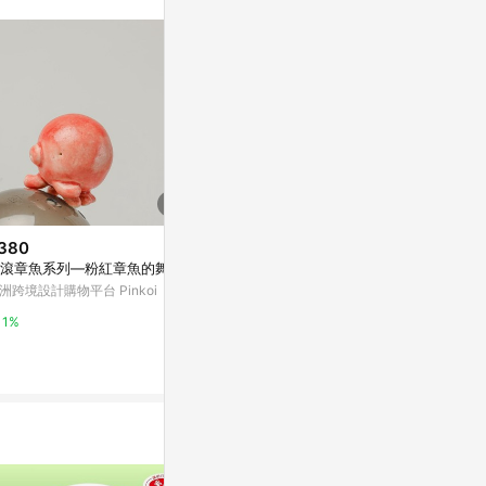
380
降價
降價
滾章魚系列—粉紅章魚的舞會
$201
$210
(降$50)
(降$52)
洲跨境設計購物平台 Pinkoi
創意油畫愛心適用三星s24ultra
波浪邊愛心支
手機殼硅膠波浪邊s23/s22+個性
機殼硅膠a53a
1%
時尚s20fe/s21可愛note20趣味
33個性s23+/
東森購物 ETMall
東森購物 ETMa
a55a15a54a05全包
21fe全包s20
0.5%
0.5%