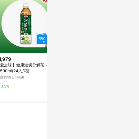
1,979
$1,199
限時加碼
愛之味】健康油切分解茶-4箱
【蝦皮直營】Red Bull 紅牛 能量
$35
590ml(24入/箱)
飲料 250mlx24罐/箱 原味/無糖/
[家速配]生活
葡萄/白桃/零卡 redbull
森購物 ETMall
蝦皮直營_最快當日到
90ml
萬家福線上購
0.5%
4%
10%