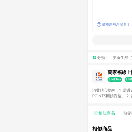
價格趨勢怎麼看？
分類：
美食生鮮
萬家福線上
消費貼心提醒：1. 需
POINTS回饋資格。
後30天前後發送。 4
利點數折抵(含OPENP
留時間內聯絡客服中心
相似商品
熱銷
單、快速、輕鬆的購物
相似商品