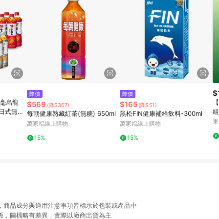
$
降價
降價
白毫烏龍
【
$569
$165
(降$367)
(降$51)
/日式無糖
組
每朝健康熟藏紅茶(無糖) 650ml
黑松FIN健康補給飲料-300ml
lx4入/組
東
萬家福線上購物
萬家福線上購物
15%
15%
限，商品成分與適用注意事項皆標示於包裝或產品中
關係，圖檔略有差異，實際以廠商出貨為主