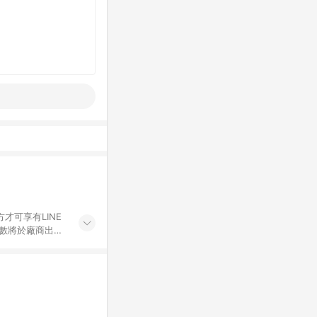
才可享有LINE
點數將於廠商出貨
折價券折扣)、紅
錄，相關問題請於保
物希望提供簡