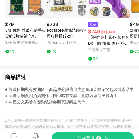
$79
$729
$49
降價
3M 百利 菜瓜布隨手掛
ecostore環保洗碗粉-
舒潔K
$249
(降$341)
架組3片裝補充包
經典檸檬(2kg)
廚房紙
【冠鈞牌】紫色 加厚N
0張/
3M-蝦皮官方旗艦店
PChome 24h購物
史泰
BR丁腈 橡膠 無粉 檢驗
手套S/M/L號(100只裝
台灣樂天市場
1%
1%
2
耐酸鹼 耐油脂 丁腈手
3%
套)
商品描述
※ 製造日期與有效期限，商品成分與適用注意事項皆標示於包裝或產品中
※ 本產品網頁因拍攝關係，圖檔略有差異，實際以廠商出貨為主
※ 本產品文案若有變動敬請參照實際商品為準
LINE 購物是匯集購物情報與商品資訊的整合性平台，並依購物情報中的趨勢與
風格做合作網路商家的延伸商品推薦，商品資料更新會有時間差，請務必點擊
商品至各合作網路商家，確認現售價與購物條件，一切資訊以合作廠商網頁為
前往賣場
1%
準。