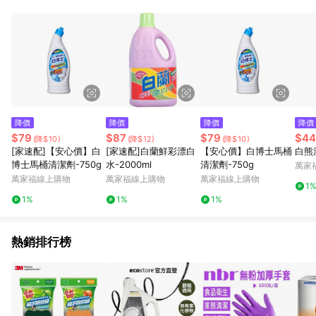
事業股份有限公司方進行訂單資格確認。 康達盛通線上購物希望
提供簡單、快速、輕鬆的購物流程及體驗，將不定期推出精選、
話題性或期間限定商品來滿足您的喜好。
降價
降價
降價
降價
$79
$87
$79
$44
(降$10)
(降$12)
(降$10)
[家速配]【安心價】白
[家速配]白蘭鮮彩漂白
【安心價】白博士馬桶
白熊
博士馬桶清潔劑-750g
水-2000ml
清潔劑-750g
萬家
萬家福線上購物
萬家福線上購物
萬家福線上購物
1
1%
1%
1%
熱銷排行榜