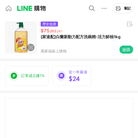
筆記
歷史低價
$75
(降$24)
[家速配]白蘭新動力配方洗碗精-活力鮮柚1kg
搶購
萬家福線上購物
近一年最省
訂單成立賺1%
$24