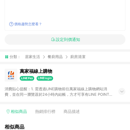
價格趨勢怎麼看？
設定到價通知
分類：
居家生活
餐廚用品
廚房清潔
萬家福線上購物
消費貼心提醒：1. 需透過LINE購物前往萬家福線上購物網站消
費，並在同一瀏覽器於24小時內結帳，方才可享有LINE POINTS
回饋資格。 2. 訂單確認後需選擇立刻結帳，若使用重新付款功能
將無法獲得點數回饋。 3. 點數將於廠商出貨後30天前後發送。
4. 不具回饋資格種類商品：電子禮券。 5. 回饋點數計算將排除訂
相似商品
熱銷排行榜
商品描述
單活動折扣(含折價券折扣)、紅利點數折抵(含OPENPOINT)、運
費等金額。 6. 康達盛通生活事業股份有限公司保留365天訂單記
相似商品
錄，相關問題請於保留時間內聯絡客服中心，並由康達盛通生活