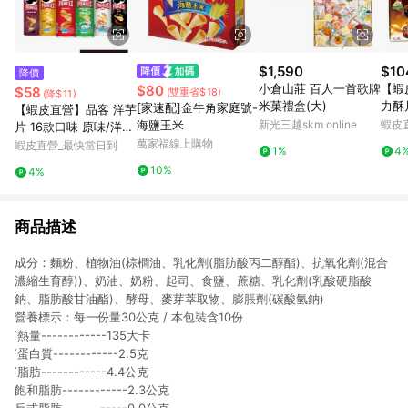
$1,590
$10
降價
小倉山莊 百人一首歌牌
【蝦
$80
$58
(雙重省$18)
(降$11)
米菓禮盒(大)
力酥片
[家速配]金牛角家庭號-
【蝦皮直營】品客 洋芋
盒 
海鹽玉米
新光三越skm online
蝦皮
片 16款口味 原味/洋
可可
蔥/披薩/起司 薯片 餅
萬家福線上購物
蝦皮直營_最快當日到
1%
4
心 
乾 零食 罐裝洋芋片
10%
4%
商品描述
成分：麵粉、植物油(棕櫚油、乳化劑(脂肪酸丙二醇酯)、抗氧化劑(混合
濃縮生育醇))、奶油、奶粉、起司、食鹽、蔗糖、乳化劑(乳酸硬脂酸
鈉、脂肪酸甘油酯)、酵母、麥芽萃取物、膨脹劑(碳酸氫鈉)
營養標示：每一份量30公克 / 本包裝含10份
˙熱量------------135大卡
˙蛋白質------------2.5克
˙脂肪------------4.4公克
飽和脂肪------------2.3公克