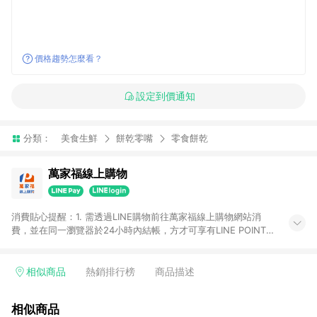
價格趨勢怎麼看？
設定到價通知
分類：
美食生鮮
餅乾零嘴
零食餅乾
萬家福線上購物
消費貼心提醒：1. 需透過LINE購物前往萬家福線上購物網站消
費，並在同一瀏覽器於24小時內結帳，方才可享有LINE POINTS
回饋資格。 2. 訂單確認後需選擇立刻結帳，若使用重新付款功能
將無法獲得點數回饋。 3. 點數將於廠商出貨後30天前後發送。
4. 不具回饋資格種類商品：電子禮券。 5. 回饋點數計算將排除訂
相似商品
熱銷排行榜
商品描述
單活動折扣(含折價券折扣)、紅利點數折抵(含OPENPOINT)、運
費等金額。 6. 康達盛通生活事業股份有限公司保留365天訂單記
相似商品
錄，相關問題請於保留時間內聯絡客服中心，並由康達盛通生活