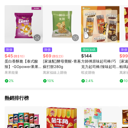
事業股份有限公司方進行訂單資格確認。 康達盛通線上購物希望
提供簡單、快速、輕鬆的購物流程及體驗，將不定期推出精選、
話題性或期間限定商品來滿足您的喜好。
降價
降價
限時加碼
降價
$45
$69
$144
$99
(降$10)
(降$23)
蛋白香酥脆【泰式酸
[家速配]酵母覺醒-青蔥
方師傅原味起司棒/巧
[家
辣】-GOpower果果能
蘇打餅280g
克力起司棒/辣味起司
帕瑪
量
棒/⭐一定碎*一定碎*碎
g
果果能量
萬家福線上購物
蝦皮購物
萬家
到不行*有疑慮者請勿
2%
10%
2.4%
1
下單
熱銷排行榜