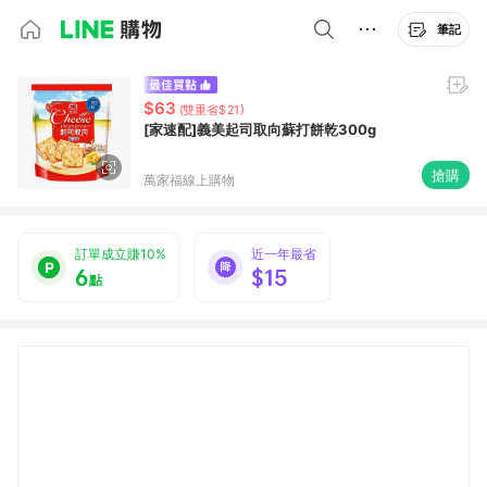
筆記
$63
(雙重省$21)
[家速配]義美起司取向蘇打餅乾300g
搶購
萬家福線上購物
訂單成立賺10%
近一年最省
6
$15
點