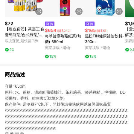
$72
$1,
降價
降價
【蝦皮直營】茶裏王 白
【愛
$654
$165
(降$282)
(降$51)
毫烏龍茶/台式綠茶/英
解茶-
每朝健康熟藏紅茶(無
黑松FIN健康補給飲料-
式紅茶/日式無糖綠茶/
入/箱
蝦皮直營_最快當日到
東森購
糖) 650ml
300ml
青心烏龍茶 600mlx4
萬家福線上購物
萬家福線上購物
4%
0.
入/組 飲料 綠茶
15%
15%
商品描述
容量: 650ml
原料: 水、蔗糖、濃縮紅葡萄柚汁、茉莉綠茶、麥芽糊精、檸檬酸、DL-
蘋果酸、香料、維生素C(抗氧化劑)
保存條件: 需冷藏7℃以下，開封後請盡快飲用以確保風味品質
\t\t\t\t\t\t\t\t\t\t\t\t\t\t\t\t\t\t\t\t\t\t\t\t\t\t\t\t\t\t\t\t\t\t\t\t\t\t\t\t\t
\t\t\t\t\t\t\t\t\t\t\t\t\t\t\t\t\t\t\t\t\t\t\t\t\t\t\t\t\t\t\t\t\t\t\t\t\t\t\t\t\t
\t\t\t\t\t\t\t\t\t\t\t\t\t\t\t\t\t\t\t\t\t\t\t\t\t\t\t\t\t\t\t\t\t\t\t\t\t\t\t\t\t
\t\t\t\t\t\t\t\t\t\t\t\t\t\t\t\t\t