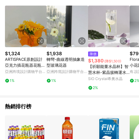
事業股份有限公司方進行訂單資格確認。 康達盛通線上購物希望
提供簡單、快速、輕鬆的購物流程及體驗，將不定期推出精選、
話題性或期間限定商品來滿足您的喜好。
$1,324
$1,938
$79
降價
ARTISPACE原創設計
轉彎-曲線透明抽象造
Flo
$1,380
(降$1,500)
亞克力插花瓶器花瓶擺
型玻璃花器
小花
【祈願能量水晶杯】智
件
亞洲跨境設計購物平台
亞洲跨境設計購物平台
有.設
慧水杯-紫晶簇轉運水
Pinkoi
Pinkoi
杯
SIO Crystal希奧水晶
1%
1%
2
2%
熱銷排行榜