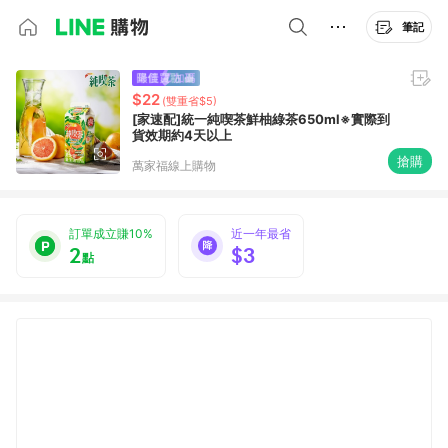
筆記
$22
(雙重省$5)
[家速配]統一純喫茶鮮柚綠茶650ml※實際到
貨效期約4天以上
搶購
萬家福線上購物
訂單成立賺10%
近一年最省
2
$3
點