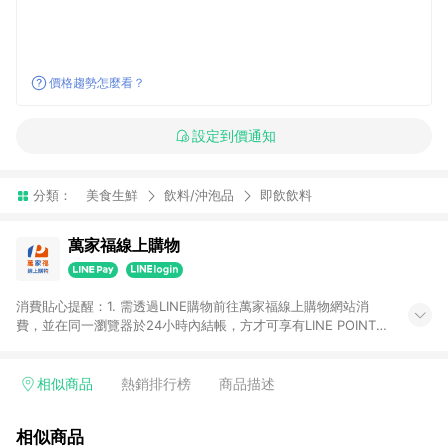
價格趨勢怎麼看？
設定到價通知
分類：
美食生鮮
飲料/沖泡品
即飲飲料
萬家福線上購物
消費貼心提醒：1. 需透過LINE購物前往萬家福線上購物網站消
費，並在同一瀏覽器於24小時內結帳，方才可享有LINE POINTS
回饋資格。 2. 訂單確認後需選擇立刻結帳，若使用重新付款功能
將無法獲得點數回饋。 3. 點數將於廠商出貨後30天前後發送。
4. 不具回饋資格種類商品：電子禮券。 5. 回饋點數計算將排除訂
相似商品
熱銷排行榜
商品描述
單活動折扣(含折價券折扣)、紅利點數折抵(含OPENPOINT)、運
費等金額。 6. 康達盛通生活事業股份有限公司保留365天訂單記
相似商品
錄，相關問題請於保留時間內聯絡客服中心，並由康達盛通生活