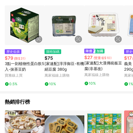
事業股份有限公司方進行訂單資格確認。 康達盛通線上購物希望
提供簡單、快速、輕鬆的購物流程及體驗，將不定期推出精選、
話題性或期間限定商品來滿足您的喜好。
歷史低價
限時加碼
歷史
$27
$79
$75
$17
(雙重省$10)
(降$31)
[家速配]大漢傳統板豆
3點一刻植物性蛋白飲5
[家速配]淳淳御豆-有機
義美
腐(非基改)
入-抹茶豆奶
絹豆腐 380g
290
萬家福線上購物
寶雅線上買
萬家福線上購物
萬家
10%
0.5%
10%
1
熱銷排行榜