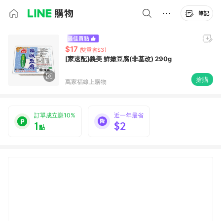
筆記
$17
(雙重省$3)
[家速配]義美 鮮嫩豆腐(非基改) 290g
搶購
萬家福線上購物
訂單成立賺10%
近一年最省
1
$2
點