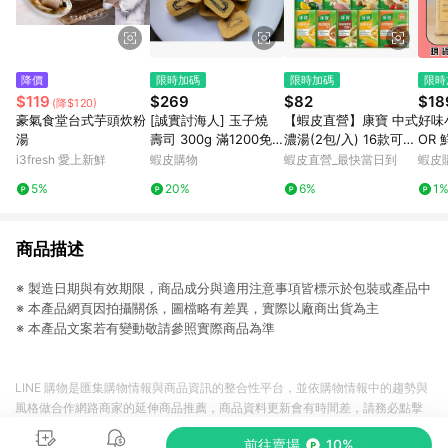
降價
限時加碼
限時加碼
限時
$119
$269
$82
$18
(降$120)
豪氣食堂台式芋頭炊粉
[誠實討海人] 玉子燒
【蝦皮直營】康寶 中式
好味小
湯
壽司 300g 滿1200免
濃湯(2包/入) 16款可選
OR
運 海苔 玉子燒 日式風
玉米濃湯 全系列 康寶
拌飯
i3fresh 愛上新鮮
蝦皮購物
蝦皮直營_最快當日到
蝦皮
味玉子燒 厚蛋燒 冷凍
濃湯 湯包
木添
5%
20%
6%
1
冷盤 蛋
商品描述
※ 製造日期與有效期限，商品成分與適用注意事項皆標示於包裝或產品中
※ 本產品網頁因拍攝關係，圖檔略有差異，實際以廠商出貨為主
※ 本產品文案若有變動敬請參照實際商品為準
LINE 購物是匯集購物情報與商品資訊的整合性平台，並依購物情報中的趨勢與
風格做合作網路商家的延伸商品推薦，商品資料更新會有時間差，請務必點擊
商品至各合作網路商家，確認現售價與購物條件，一切資訊以合作廠商網頁為
前往賣場
10%
準。