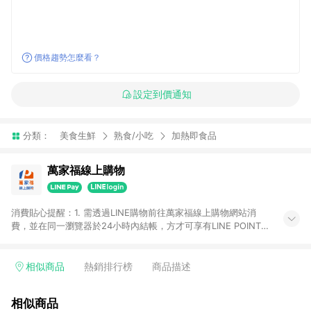
價格趨勢怎麼看？
設定到價通知
分類：
美食生鮮
熟食/小吃
加熱即食品
萬家福線上購物
消費貼心提醒：1. 需透過LINE購物前往萬家福線上購物網站消
費，並在同一瀏覽器於24小時內結帳，方才可享有LINE POINTS
回饋資格。 2. 訂單確認後需選擇立刻結帳，若使用重新付款功能
將無法獲得點數回饋。 3. 點數將於廠商出貨後30天前後發送。
4. 不具回饋資格種類商品：電子禮券。 5. 回饋點數計算將排除訂
相似商品
熱銷排行榜
商品描述
單活動折扣(含折價券折扣)、紅利點數折抵(含OPENPOINT)、運
費等金額。 6. 康達盛通生活事業股份有限公司保留365天訂單記
相似商品
錄，相關問題請於保留時間內聯絡客服中心，並由康達盛通生活