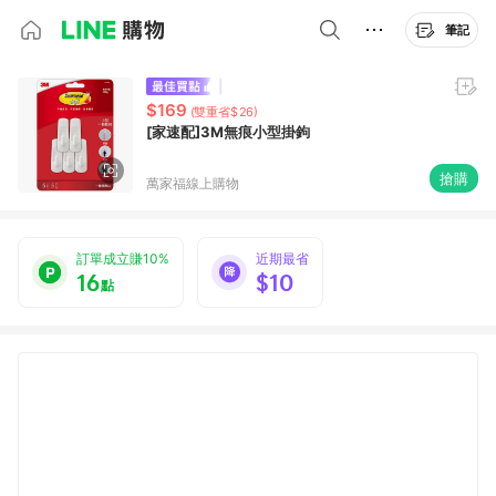
筆記
$169
(雙重省$26)
[家速配]3M無痕小型掛鉤
搶購
萬家福線上購物
訂單成立賺10%
近期最省
16
$10
點