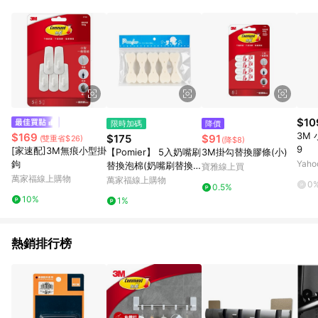
事業股份有限公司方進行訂單資格確認。 康達盛通線上購物希望
提供簡單、快速、輕鬆的購物流程及體驗，將不定期推出精選、
話題性或期間限定商品來滿足您的喜好。
$10
限時加碼
降價
3M
$169
$175
$91
(雙重省$26)
(降$8)
9
[家速配]3M無痕小型掛
【Pomier】 5入奶嘴刷
3M掛勾替換膠條(小)
鉤
Yah
替換泡棉(奶嘴刷替換
寶雅線上買
萬家福線上購物
棉) 耐洗刮油
萬家福線上購物
0
0.5%
10%
1%
熱銷排行榜