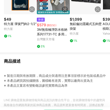
$49
$1,099
$39
降價
特力屋 彈簧門鉤2-1/2"
無鋁倫比隱藏式五鉤壁
AOL
$579
(降$50)
掛架
槓助
特力屋
3M無痕極淨防水收納
護腕
特力屋
Yah
系列17731-TC 多用途
1%
力掛
排鉤組(免釘免鑽) .
台灣樂天市場
1%
1
3%
商品描述
※ 製造日期與有效期限，商品成分與適用注意事項皆標示於包裝或產品中
※ 本產品網頁因拍攝關係，圖檔略有差異，實際以廠商出貨為主
※ 本產品文案若有變動敬請參照實際商品為準
LINE 購物是匯集購物情報與商品資訊的整合性平台，並依購物情報中的趨勢與
風格做合作網路商家的延伸商品推薦，商品資料更新會有時間差，請務必點擊
商品至各合作網路商家，確認現售價與購物條件，一切資訊以合作廠商網頁為