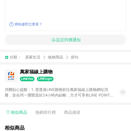
價格趨勢怎麼看？
設定到價通知
分類：
居家生活
收納用品
掛勾
萬家福線上購物
消費貼心提醒：1. 需透過LINE購物前往萬家福線上購物網站消
費，並在同一瀏覽器於24小時內結帳，方才可享有LINE POINTS
回饋資格。 2. 訂單確認後需選擇立刻結帳，若使用重新付款功能
將無法獲得點數回饋。 3. 點數將於廠商出貨後30天前後發送。
4. 不具回饋資格種類商品：電子禮券。 5. 回饋點數計算將排除訂
相似商品
熱銷排行榜
商品描述
單活動折扣(含折價券折扣)、紅利點數折抵(含OPENPOINT)、運
費等金額。 6. 康達盛通生活事業股份有限公司保留365天訂單記
相似商品
錄，相關問題請於保留時間內聯絡客服中心，並由康達盛通生活