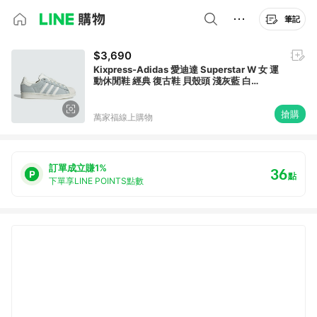
筆記
$3,690
Kixpress-Adidas 愛迪達 Superstar W 女 運
動休閒鞋 經典 復古鞋 貝殼頭 淺灰藍 白
[IE3038]
搶購
萬家福線上購物
訂單成立賺1%
36
點
下單享LINE POINTS點數