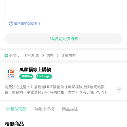
價格趨勢怎麼看？
設定到價通知
分類：
鞋包配飾
男鞋
運動男鞋
萬家福線上購物
消費貼心提醒：1. 需透過LINE購物前往萬家福線上購物網站消
費，並在同一瀏覽器於24小時內結帳，方才可享有LINE POINTS
回饋資格。 2. 訂單確認後需選擇立刻結帳，若使用重新付款功能
將無法獲得點數回饋。 3. 點數將於廠商出貨後30天前後發送。
4. 不具回饋資格種類商品：電子禮券。 5. 回饋點數計算將排除訂
相似商品
熱銷排行榜
商品描述
單活動折扣(含折價券折扣)、紅利點數折抵(含OPENPOINT)、運
費等金額。 6. 康達盛通生活事業股份有限公司保留365天訂單記
相似商品
錄，相關問題請於保留時間內聯絡客服中心，並由康達盛通生活