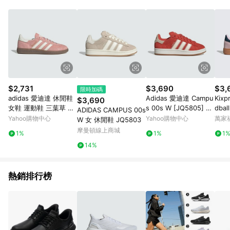
事業股份有限公司方進行訂單資格確認。 康達盛通線上購物希望
提供簡單、快速、輕鬆的購物流程及體驗，將不定期推出精選、
話題性或期間限定商品來滿足您的喜好。
$2,731
$3,690
$3,
限時加碼
adidas 愛迪達 休閒鞋
Adidas 愛迪達 Campu
Kixp
$3,690
女鞋 運動鞋 三葉草 H
s 00s W [JQ5805] 女
dbal
ADIDAS CAMPUS 00s
ANDBALL SPEZIAL 粉
運動休閒鞋 復古鞋 滑
閒鞋
Yahoo購物中心
Yahoo購物中心
萬家
W 女 休閒鞋 JQ5803
白 KJ6305
板風格 麂皮 穿搭 橘紅
葉草 
摩曼頓線上商城
1%
1%
1
1]
14%
熱銷排行榜