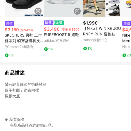
$1,990
降價
降價
【Nike】W NIKE JOU
$3,490
$3,159
$4,
(雙重省$600)
(降$431)
RNEY RUN 慢跑鞋 運
PUREBOOST 5 跑鞋
SKECHERS 男鞋 工作
Nike
動鞋 男女 A-FJ77650
Yahoo購物中心
鞋系列 瞬穿舒適科技
adidas 官方網站
Men'
01 B-FJ7765119 精選
GARZA SR - 200310B
Sho
PChome 24h購物
Nike 
1%
5%
六款
LK
1%
2
商品描述
帶有經典細節的搶眼鞋款
皮革鞋面 / 網布內裡
橡膠大底
♚ 品質保證
商品為品牌簽約經銷正品。