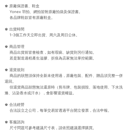
♚ 原廠保證書、鞋盒
Yonex 羽拍、網拍皆附原廠拍袋及保證書。
各品牌鞋款皆有原廠鞋盒。
♚ 出貨時間
1-3個工作天立即出貨、周六及周日公休。
♚ 商品管理
商品出貨前皆會檢查，如有瑕疵、缺貨則另行通知。
若是製造過程產生溢膠、折痕為店家無法掌控範圍。
♚ 退貨規則
商品的狀態須保持全新未使用過，原廠包裝、配件、贈品須完整一併
退回。
但退貨商品狀態無法還原時（剪吊牌、包裝損毀、落地使用、下水洗
滌、沾染香水或汗水），會影響退貨權益。
♚ 合法經營
合法設立之公司，每筆交易皆透過平台開立發票，合法申報。
♚ 客服諮詢
尺寸問題可參考建議尺寸表，請依照建議選擇購買。