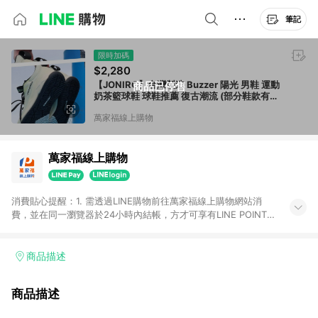
筆記
限時加碼
$2,280
【JONIRO】台灣製造 Buzzer 陽光 男鞋 運動
商品已停售
奶茶籃球鞋 球鞋推薦 復古潮流 (部分鞋款有現
貨)
萬家福線上購物
萬家福線上購物
消費貼心提醒：1. 需透過LINE購物前往萬家福線上購物網站消
費，並在同一瀏覽器於24小時內結帳，方才可享有LINE POINTS
回饋資格。 2. 訂單確認後需選擇立刻結帳，若使用重新付款功能
將無法獲得點數回饋。 3. 點數將於廠商出貨後30天前後發送。
4. 不具回饋資格種類商品：電子禮券。 5. 回饋點數計算將排除訂
商品描述
單活動折扣(含折價券折扣)、紅利點數折抵(含OPENPOINT)、運
費等金額。 6. 康達盛通生活事業股份有限公司保留365天訂單記
商品描述
錄，相關問題請於保留時間內聯絡客服中心，並由康達盛通生活
事業股份有限公司方進行訂單資格確認。 康達盛通線上購物希望