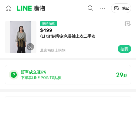
筆記
限時加碼
$499
(L) tiff綁帶灰色長袖上衣二手衣
搶購
萬家福線上購物
訂單成立賺6%
29
點
下單享LINE POINTS點數