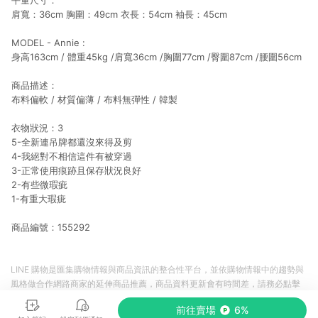
平量尺寸：
肩寬：36cm 胸圍：49cm 衣長：54cm 袖長：45cm
MODEL - Annie :
身高163cm / 體重45kg /肩寬36cm /胸圍77cm /臀圍87cm /腰圍56cm
商品描述：
布料偏軟 / 材質偏薄 / 布料無彈性 / 韓製
衣物狀況：3
5-全新連吊牌都還沒來得及剪
4-我絕對不相信這件有被穿過
3-正常使用痕跡且保存狀況良好
2-有些微瑕疵
1-有重大瑕疵
商品編號：155292
LINE 購物是匯集購物情報與商品資訊的整合性平台，並依購物情報中的趨勢與
風格做合作網路商家的延伸商品推薦，商品資料更新會有時間差，請務必點擊
商品至各合作網路商家，確認現售價與購物條件，一切資訊以合作廠商網頁為
前往賣場
6%
準。