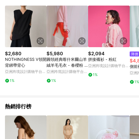
事業股份有限公司方進行訂單資格確認。 康達盛通線上購物希望
提供簡單、快速、輕鬆的購物流程及體驗，將不定期推出精選、
話題性或期間限定商品來滿足您的喜好。
$2,680
$5,980
$2,094
降價
NOTHINGNESS V領開
圓領經典喀什米爾山羊
拼接襯衫 - 粉紅
$4,
背綁帶背心
絨羊毛毛衣 - 春櫻粉 /
亞洲跨境設計購物平台
側前
部份尺寸現貨
Pinkoi
亞洲跨境設計購物平台
亞洲跨境設計購物平台
亞洲
1%
Pinkoi
Pinkoi
Pinko
1%
1%
1
熱銷排行榜