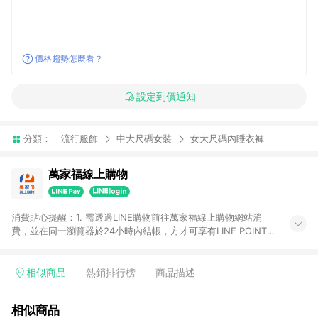
價格趨勢怎麼看？
設定到價通知
分類：
流行服飾
中大尺碼女裝
女大尺碼內睡衣褲
萬家福線上購物
消費貼心提醒：1. 需透過LINE購物前往萬家福線上購物網站消
費，並在同一瀏覽器於24小時內結帳，方才可享有LINE POINTS
回饋資格。 2. 訂單確認後需選擇立刻結帳，若使用重新付款功能
將無法獲得點數回饋。 3. 點數將於廠商出貨後30天前後發送。
4. 不具回饋資格種類商品：電子禮券。 5. 回饋點數計算將排除訂
相似商品
熱銷排行榜
商品描述
單活動折扣(含折價券折扣)、紅利點數折抵(含OPENPOINT)、運
費等金額。 6. 康達盛通生活事業股份有限公司保留365天訂單記
相似商品
錄，相關問題請於保留時間內聯絡客服中心，並由康達盛通生活