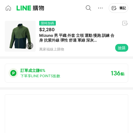
筆記
限時加碼
$2,280
Mizuno 男 平織 外套 立領 運動 慢跑 訓練 合
身 抗紫外線 彈性 舒適 軍綠 深灰
[32TCB08139]
搶購
萬家福線上購物
訂單成立賺6%
136
點
下單享LINE POINTS點數