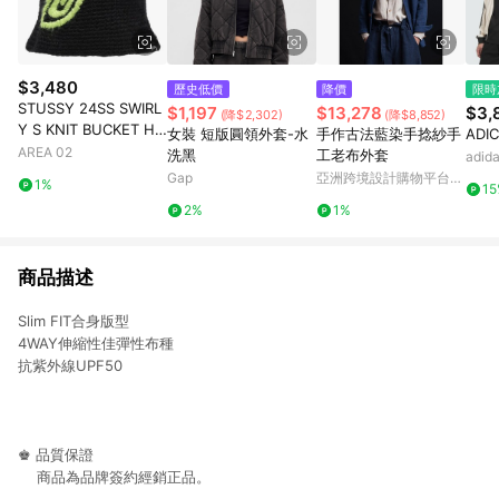
$3,480
歷史低價
降價
限時
STUSSY 24SS SWIRL
$1,197
$13,278
$3,
(降$2,302)
(降$8,852)
Y S KNIT BUCKET HA
女裝 短版圓領外套-水
手作古法藍染手捻紗手
ADI
T BLACK
AREA 02
洗黑
工老布外套
adi
Gap
亞洲跨境設計購物平台
1%
1
Pinkoi
2%
1%
商品描述
Slim FIT合身版型
4WAY伸縮性佳彈性布種
抗紫外線UPF50
♚ 品質保證
商品為品牌簽約經銷正品。