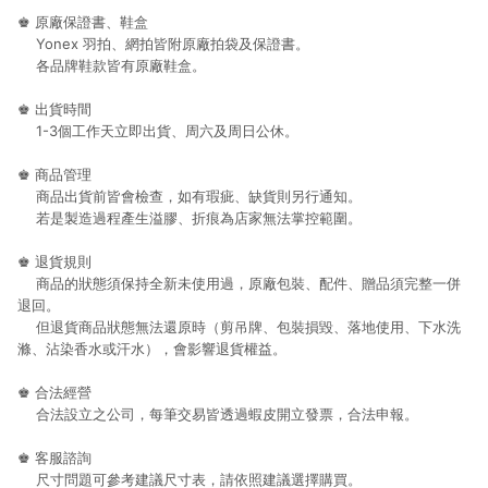
♚ 原廠保證書、鞋盒
Yonex 羽拍、網拍皆附原廠拍袋及保證書。
各品牌鞋款皆有原廠鞋盒。
♚ 出貨時間
1-3個工作天立即出貨、周六及周日公休。
♚ 商品管理
商品出貨前皆會檢查，如有瑕疵、缺貨則另行通知。
若是製造過程產生溢膠、折痕為店家無法掌控範圍。
♚ 退貨規則
商品的狀態須保持全新未使用過，原廠包裝、配件、贈品須完整一併
退回。
但退貨商品狀態無法還原時（剪吊牌、包裝損毀、落地使用、下水洗
滌、沾染香水或汗水），會影響退貨權益。
♚ 合法經營
合法設立之公司，每筆交易皆透過蝦皮開立發票，合法申報。
♚ 客服諮詢
尺寸問題可參考建議尺寸表，請依照建議選擇購買。