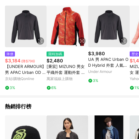
事業股份有限公司方進行訂單資格確認。 康達盛通線上購物希望
提供簡單、快速、輕鬆的購物流程及體驗，將不定期推出精選、
話題性或期間限定商品來滿足您的喜好。
$3,980
降價
限時加碼
歷史
UA 男 APAC Urban O
$3,184
$2,480
$1,
(降$796)
D Hybrid 外套 人氣新
【UNDER ARMOUR】
[秉宸] MIZUNO 男女
MIZ
品
Under Armour
男 APAC Urban OD H
平織外套 運動外套 教
女 
ybrid 外套 6005877-0
練外套 防潑水 防風外
32T
京站i購物Qonline
萬家福線上購物
Yah
3%
01
套 32TC2583 22FWO
3%
6%
1
熱銷排行榜