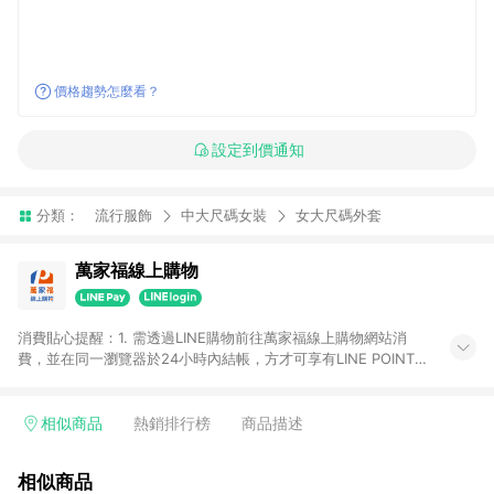
價格趨勢怎麼看？
設定到價通知
分類：
流行服飾
中大尺碼女裝
女大尺碼外套
萬家福線上購物
消費貼心提醒：1. 需透過LINE購物前往萬家福線上購物網站消
費，並在同一瀏覽器於24小時內結帳，方才可享有LINE POINTS
回饋資格。 2. 訂單確認後需選擇立刻結帳，若使用重新付款功能
將無法獲得點數回饋。 3. 點數將於廠商出貨後30天前後發送。
4. 不具回饋資格種類商品：電子禮券。 5. 回饋點數計算將排除訂
相似商品
熱銷排行榜
商品描述
單活動折扣(含折價券折扣)、紅利點數折抵(含OPENPOINT)、運
費等金額。 6. 康達盛通生活事業股份有限公司保留365天訂單記
相似商品
錄，相關問題請於保留時間內聯絡客服中心，並由康達盛通生活