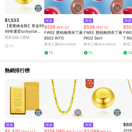
$1,533
降價
降價
降價
【童樂繪金飾】黃金99
$528
$528
$52
(降$132)
(降$132)
99幸運星luckystar小
FWEE 唇頰兩用布丁膏
FWEE 唇頰兩用布丁膏
FW
金豆0.03錢 約重3厘±1
萬家福線上購物
BS02 INTO
PK02 Skirt
T RS
厘
新光三越skm online
新光三越skm online
新光三
0%
1%
1%
1
熱銷排行榜
$60
降價
降價
降價
Jov
$5,370
$179,080
$2,099
(降$5,147)
(降$10,175)
(降$41)