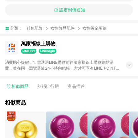
設定到價通知
分類：
鞋包配飾
女性飾品配件
女性黃金項鍊
萬家福線上購物
消費貼心提醒：1. 需透過LINE購物前往萬家福線上購物網站消
費，並在同一瀏覽器於24小時內結帳，方才可享有LINE POINTS
回饋資格。 2. 訂單確認後需選擇立刻結帳，若使用重新付款功能
將無法獲得點數回饋。 3. 點數將於廠商出貨後30天前後發送。
4. 不具回饋資格種類商品：電子禮券。 5. 回饋點數計算將排除訂
相似商品
熱銷排行榜
商品描述
單活動折扣(含折價券折扣)、紅利點數折抵(含OPENPOINT)、運
費等金額。 6. 康達盛通生活事業股份有限公司保留365天訂單記
相似商品
錄，相關問題請於保留時間內聯絡客服中心，並由康達盛通生活
事業股份有限公司方進行訂單資格確認。 康達盛通線上購物希望
提供簡單、快速、輕鬆的購物流程及體驗，將不定期推出精選、
話題性或期間限定商品來滿足您的喜好。