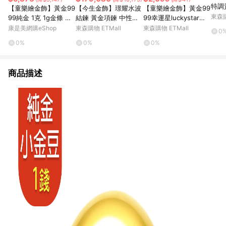
特調
【童樂繪金飾】黃金99
【今生金飾】璟耀水波
【童樂繪金飾】黃金99
東森購
99純金 1克 1g金條 幸
結鍊 黃金項鍊 中性男
99幸運星luckystar小
運星LuckyStar (一公
女鍊
金豆0.1錢
康是美網購eShop
東森購物 ETMall
東森購物 ETMall
0
克金塊 投資/收藏/保
0%
0%
0%
值)
商品描述