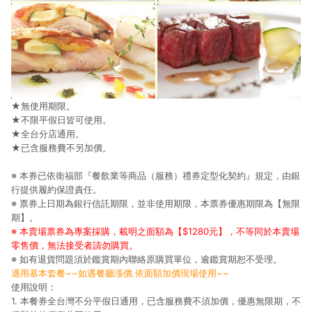
★無使用期限。
★不限平假日皆可使用。
★全台分店通用。
★已含服務費不另加價。
※ 本券已依衛福部『餐飲業等商品（服務）禮券定型化契約』規定，由銀
行提供履約保證責任。
※ 票券上日期為銀行信託期限，並非使用期限，本票券優惠期限為【無限
期】。
※ 本賣場票券為專案採購，載明之面額為【$1280元】，不等同於本賣場
零售價，無法接受者請勿購買。
※ 如有退貨問題須於鑑賞期內聯絡原購買單位，逾鑑賞期恕不受理。
適用基本套餐~~如遇餐廳漲價.依面額加價現場使用~~
使用說明：
1. 本餐券全台灣不分平假日通用，已含服務費不須加價，優惠無限期，不