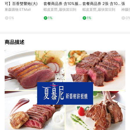
可】百香雙響炮(大)
套餐商品券 含10%服務
套餐商品券 2張 含10%
張
費 免運
服務費 免運
東森購物 ETMall
蝦皮直營_最快當日到
蝦皮直營_最快當日到
神腦
0%
1%
1%
0
商品描述