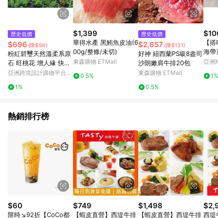
$1,399
$10
歷史低價
歷史低價
華得水產 黑鮪魚皮油(6
【搭
$696
$2,657
(降$94)
(降$131)
00g/整條/未切)
海帶
粉紅碧璽天然溫柔系原
好神 紐西蘭PS級8盎司
東森購物 ETMall
亞洲
石 旺桃花 增人緣 快速
沙朗嫩肩牛排20包
Pinko
出貨 辦公室 風水
亞洲跨境設計購物平台
東森購物 ETMall
0.5%
1
Pinkoi
1%
0.5%
熱銷排行榜
$60
$749
$1,498
$2,
限時↘92折【CoCo都
【蝦皮直營】西堤牛排
【蝦皮直營】西堤牛排
西堤