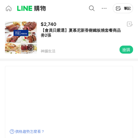
筆記
$2,740
【會員日嚴選】夏慕尼新香榭鐵板燒套餐商品
劵2張
搶購
神腦生活
價格趨勢怎麼看？