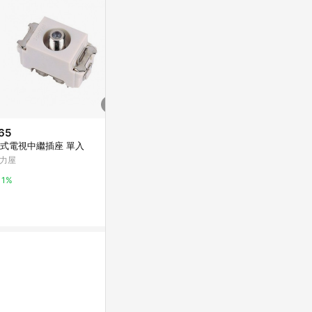
65
歷史低價
限時加碼
式電視中繼插座 單入
$5,540
$2,250
(降$1,193)
力屋
HERAN禾聯 43吋電視43HDA-F
【保固2年】
1 無安裝
4吋智慧聯網液
1%
OE面板 安卓連
Yahoo購物中心
蝦皮購物
示器$2250
0.3%
0%