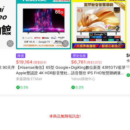
$
降價
歷史低價
卡
$19,164
$6,761
(降$924)
(降$1,072)
特
館 90天序
【Hisense海信】65型 Google+
DigiKing數位新貴 43吋GTV藍芽
Apple雙認證 4K HDR影音雙杜
語音聲控 IPS FHD智慧聯網液晶
比連網液晶顯示器(65A6K)
顯示器電視 DK-G43FM33
東森購物 ETMall
Yahoo購物中心
0.5%
0.3%
本商品無附視訊盒!