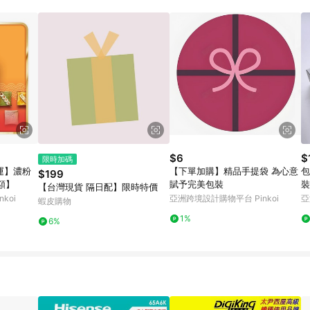
$6
$
限時加碼
免運】濃粉
【下單加購】精品手提袋 為心意
包
$199
額】
賦予完美包裝
裝
【台灣現貨 隔日配】限時特價
koi
亞洲跨境設計購物平台 Pinkoi
亞
蝦皮購物
1%
6%