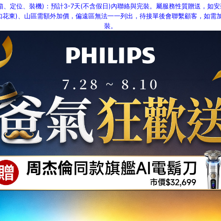
箱、定位、裝機)：預計3-7天(不含假日)內聯絡與完裝。屬服務性質贈送，如
(如花東)、山區需額外加價，偏遠區無法一一列出，待接單後會聯繫顧客，如需
裝。