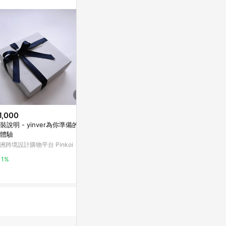
1,000
$2,600
$100
裝說明 - yinver為你準備的包
【基本量】風尚西點盒小/100個
FABIE 手
體驗
台灣樂天市場
亞洲跨境設計購物
洲跨境設計購物平台 Pinkoi
3%
1%
1%