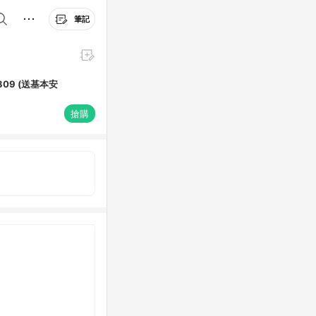
筆記
D809 (送基本安
搶購