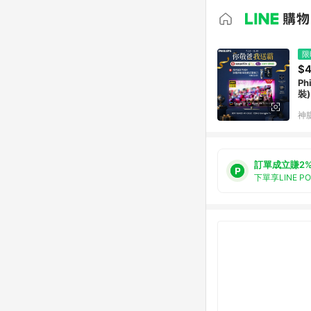
限
$4
Ph
裝)
神
訂單成立賺2
下單享LINE P