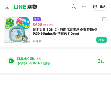
筆記
降價
$628
(降$324)
日本文具 SONIC - 時間流逝實感 倒數時鐘/倒
數器-60mins版-薄荷藍 (10cm)
搶購
媽咪愛
訂單成立賺0.5%
3
點
下單享LINE POINTS點數