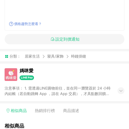
價格趨勢怎麼看？
設定到價通知
分類：
居家生活
寢具/家飾
時鐘掛鐘
媽咪愛
注意事項： 1. 需透過LINE購物前往，並在同一瀏覽器於 24 小時
內結帳（若自動跳轉 App ，請在 App 交易），才具點數回饋資
格。 2. 訂單會因為出貨方式、商品狀態（現貨、預購）導致商品
進行拆單。 3. 取消訂單或退貨行為，不具贈點資格。 4. iOS app
請更新至 3.9 才具贈點資格。 5. 點數將於廠商出貨後 30 天後發
相似商品
熱銷排行榜
商品描述
送。 6. LINE購物站上之商品規格、顏色、價位、贈品如與媽咪愛
購物商品資訊頁及購物車不符，以媽咪愛購物商品資訊頁及購物
相似商品
車標示為準。 7. LINE購物導購回饋無法與媽咪愛站上折價券並