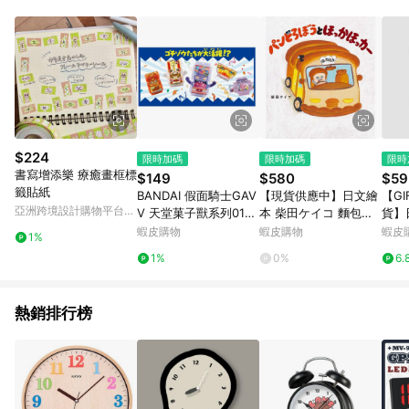
用，若選擇使用折價券，即不得併用LINE購物回饋。 8. 部分指定
商品類別不回饋，請參考以下列表：童書館出清 / Switch 遊戲片
/ 瑪利歐玩具 / LEGO樂高 / 尿布 / 橋樑書 / 中高年級推薦書單 /
行李箱 / 寶寶攝影機 / 雞精&鱸魚精 / 美妝保養 / 居家防護 / 暢銷
作者&經典角色 / 人氣卡通大集合 / 地墊&圍欄 / 外文&英文童書 /
套書專區 / 各式零嘴&堅果&珍珠&果乾&糖果 / 兒童耳機&耳麥 /
水果專區 / 親子理財書單 / 6~8歲推薦書單 / 箱購專區 / 寶可夢
pokemon玩具 / 世界名著 / 廚房家電 / 蔬果汁&奶粉 / 體能玩具 /
涼墊 / 同儕相處書單 / 旅遊商品 / 公益商品
$224
限時加碼
限時加碼
限時
書寫增添樂 療癒畫框標
$149
$580
$59
籤貼紙
BANDAI 假面騎士GAV
【現貨供應中】日文繪
【GI
亞洲跨境設計購物平台
V 天堂菓子獸系列01
本 柴田ケイコ 麵包小
貨】日
Pinkoi
隨機出貨
偷 繪本《パンどろぼう
便利
蝦皮購物
蝦皮購物
蝦皮
1%
とほっかほっカー》
籤貼
1%
0%
6.
【東京卡通漫畫專賣
重點
店】
熱銷排行榜