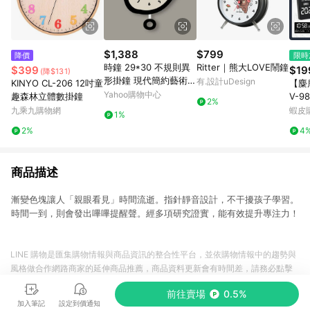
$1,388
$799
降價
限時
時鐘 29*30 不規則異
Ritter｜熊大LOVE鬧鐘
$399
$19
(降$131)
形掛鐘 現代簡約藝術
有.設計uDesign
KINYO CL-206 12吋童
【麋
創意鐘錶 客廳臥室壁掛
Yahoo購物中心
趣森林立體數掛鐘
V-9
2%
鐘 北歐風裝飾鐘
鬧鐘
九乘九購物網
蝦皮
1%
對時
2%
4
鐘 
商品描述
漸變色塊讓人「親眼看見」時間流逝。指針靜音設計，不干擾孩子學習。
時間一到，則會發出嗶嗶提醒聲。經多項研究證實，能有效提升專注力！
LINE 購物是匯集購物情報與商品資訊的整合性平台，並依購物情報中的趨勢與
風格做合作網路商家的延伸商品推薦，商品資料更新會有時間差，請務必點擊
商品至各合作網路商家，確認現售價與購物條件，一切資訊以合作廠商網頁為
前往賣場
0.5%
準。
加入筆記
設定到價通知