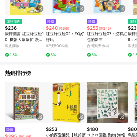
套書專區 / 各式零嘴&堅果&珍珠&果乾&糖果 / 兒童耳機&耳麥 /
水果專區 / 親子理財書單 / 6~8歲推薦書單 / 箱購專區 / 寶可夢
pokemon玩具 / 世界名著 / 廚房家電 / 蔬果汁&奶粉 / 體能玩具 /
涼墊 / 同儕相處書單 / 旅遊商品 / 公益商品
限時加碼
降價
降價
限時
$236
$240
$255
$23
(降$60)
(降$45)
康軒圖書 紅豆綠豆碰1
紅豆綠豆碰02：EQ好
紅豆綠豆碰07：沒有紅
康軒
0: 機器人幫幫忙 漫畫
好玩
包的新年
9：
知識酷 📚好學生線上
畫知
蝦皮購物
92號BOOK櫃
台灣樂天市場
蝦皮
書城📚
書城
2.8%
3%
3%
2.
熱銷排行榜
$253
$180
$80
降價
小偵探愛彌兒【城邦讀
ㄅㄆㄇ圖鑑 動物 海報
烏龍派
$395
(降$105)