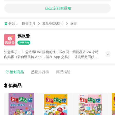
設定到價通知
分類：
圖書文具
書籍/雜誌期刊
童書
媽咪愛
注意事項： 1. 需透過LINE購物前往，並在同一瀏覽器於 24 小時
內結帳（若自動跳轉 App ，請在 App 交易），才具點數回饋資
格。 2. 訂單會因為出貨方式、商品狀態（現貨、預購）導致商品
進行拆單。 3. 取消訂單或退貨行為，不具贈點資格。 4. iOS app
請更新至 3.9 才具贈點資格。 5. 點數將於廠商出貨後 30 天後發
相似商品
熱銷排行榜
商品描述
送。 6. LINE購物站上之商品規格、顏色、價位、贈品如與媽咪愛
購物商品資訊頁及購物車不符，以媽咪愛購物商品資訊頁及購物
相似商品
車標示為準。 7. LINE購物導購回饋無法與媽咪愛站上折價券並
用，若選擇使用折價券，即不得併用LINE購物回饋。 8. 部分指定
商品類別不回饋，請參考以下列表：童書館出清 / Switch 遊戲片
/ 瑪利歐玩具 / LEGO樂高 / 尿布 / 橋樑書 / 中高年級推薦書單 /
行李箱 / 寶寶攝影機 / 雞精&鱸魚精 / 美妝保養 / 居家防護 / 暢銷
作者&經典角色 / 人氣卡通大集合 / 地墊&圍欄 / 外文&英文童書 /