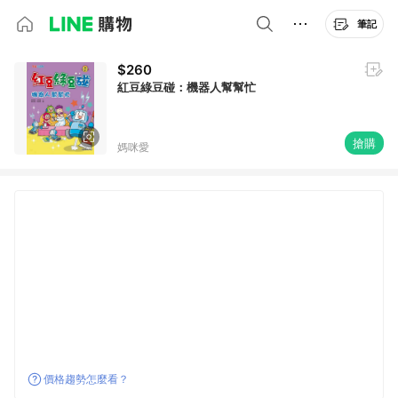
筆記
$260
紅豆綠豆碰：機器人幫幫忙
搶購
媽咪愛
價格趨勢怎麼看？