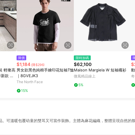
降價
限時加碼
$1,184
$62,100
$
(降$296)
裝 輕奢高
男女款黑色純棉手繪印花短袖T恤
Maison Margiela W 短袖襯衫
動
季新款 氣
｜8GVEJK3
微風精品線上
奇
緻針織長裙
The North Face
5%
裙
15%
品。可溫暖包覆幼童的雙耳又可當作裝飾。主體為麻花編織，整體呈現自然的