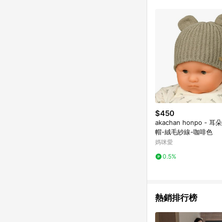
推薦書單 / 箱購專區 / 
旅遊商品 / 公益商品
$450
akachan honpo -
帽-絨毛紗線-咖啡色
媽咪愛
0.5%
熱銷排行榜