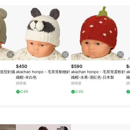
寶可夢pokemon玩具 / 世界名著 / 廚房家電 / 蔬果汁&奶粉 / 體能玩具 / 涼墊 
$450
$590
$
 耳朵造型針織
akachan honpo - 毛茸茸動物針
akachan honpo - 毛茸茸柔軟針
a
織帽-米白色
織帽-水果-酒紅色-日本製
織
媽咪愛
媽咪愛
媽
0.5%
0.5%