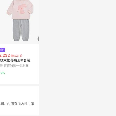
$1,180
降價
限時加碼
斜紋拼接背簍
2,232
$750
(降$248)
rather 不對稱
物家族長袖圓領套裝
柔軟針織排釦抽鬚短版毛衣外套
哥 寶寶的第一個朋友
OB嚴選
2%
2%
10%
氛圍。內側有加內裡，讓