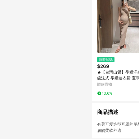
限時加碼
$269
🔥【台灣出貨】孕婦洋
級法式 孕婦連衣裙 夏
質 修身 潮媽遮肉 精
蝦皮購物
修身孕婦長裙 無袖薄款
13.6%
商品描述
有著可愛造型耳罩的單
膚觸柔軟舒適