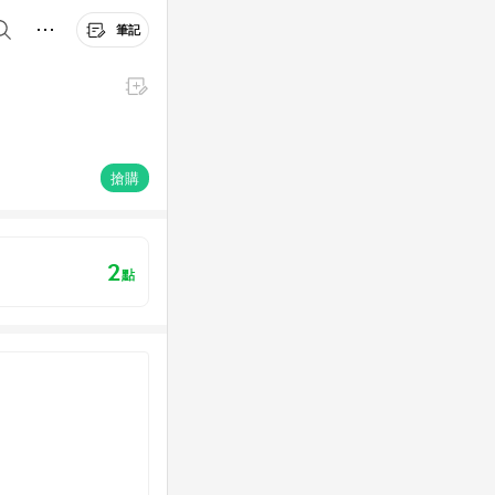
筆記
搶購
2
點