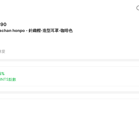
490
achan honpo - 針織帽-造型耳罩-咖啡色
咪愛
5%
OINTS點數