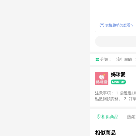
價格趨勢怎麼看？
分類：
流行服飾
媽咪愛
注意事項： 1. 需透過LINE購物前往，並在同一瀏覽器於 24 小時內結帳（若自動跳轉 App ，請在 App 交易），才具
點數回饋資格。 2. 訂單會因為出貨方式、商品狀態（現貨、預購）導致商品進行拆單。 3. 取消訂單或退貨行為，不
具贈點資格。 4. iOS app 請更新至 3.9 才具贈點資格。 5. 點數將於廠商出貨後 30 天後發送。 6. LINE購物站上之商
品規格、顏色、價位、
LINE購物導購回饋無法與
相似商品
熱銷
別不回饋，請參考以下列表：
書單 / 行李箱 / 寶寶
相似商品
/ 外文&英文童書 / 套