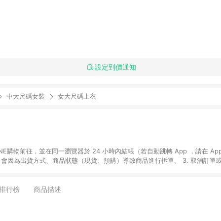
設定到價通知
中大尺碼女裝
女大尺碼上衣
贈品如與媽咪愛購物商品資訊頁及購物車不符，以媽咪愛購物商品資訊頁及購物車標
媽咪愛站上折價券並用，若選擇使用折價券，即不得併用LINE購物回饋。 8. 部分指定商品類
排行榜
商品描述
童書館出清 / Switch 遊戲片 / 瑪利歐玩具 / LEGO樂高 / 尿布 / 橋樑書
攝影機 / 雞精&鱸魚精 / 美妝保養 / 居家防護 / 暢銷作者&經典角色 / 人氣卡通大
書專區 / 各式零嘴&堅果&珍珠&果乾&糖果 / 兒童耳機&耳麥 / 水果專區 / 親子理財