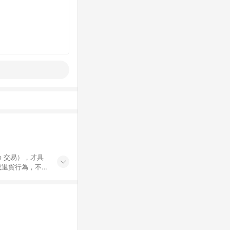
示為準。 7.
 / 中高年級推薦
集合 / 地墊&圍欄
書單 / 6~8歲