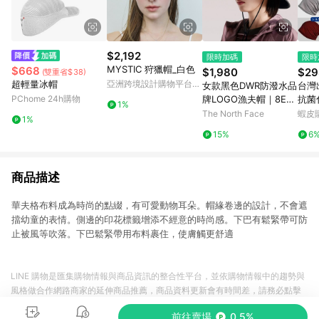
$2,192
限時加碼
限時
MYSTIC 狩獵帽_白色
$668
$1,980
$29
(雙重省$38)
超輕量冰帽
亞洲跨境設計購物平台
女款黑色DWR防潑水品
台灣
Pinkoi
PChome 24h購物
牌LOGO漁夫帽｜8EPS
抗菌
1%
KT0
輕薄
The North Face
蝦皮
1%
包頭
15%
6
病人
療必
商品描述
華夫格布料成為時尚的點綴，有可愛動物耳朵。帽緣卷邊的設計，不會遮
擋幼童的表情。側邊的印花標籤增添不經意的時尚感。下巴有鬆緊帶可防
止被風等吹落。下巴鬆緊帶用布料裹住，使膚觸更舒適
LINE 購物是匯集購物情報與商品資訊的整合性平台，並依購物情報中的趨勢與
風格做合作網路商家的延伸商品推薦，商品資料更新會有時間差，請務必點擊
商品至各合作網路商家，確認現售價與購物條件，一切資訊以合作廠商網頁為
前往賣場
0.5%
準。