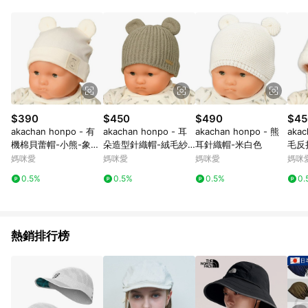
用，若選擇使用折價券，即不得併用LINE購物回饋。 8. 部分指定
商品類別不回饋，請參考以下列表：童書館出清 / Switch 遊戲片
/ 瑪利歐玩具 / LEGO樂高 / 尿布 / 橋樑書 / 中高年級推薦書單 /
行李箱 / 寶寶攝影機 / 雞精&鱸魚精 / 美妝保養 / 居家防護 / 暢銷
作者&經典角色 / 人氣卡通大集合 / 地墊&圍欄 / 外文&英文童書 /
套書專區 / 各式零嘴&堅果&珍珠&果乾&糖果 / 兒童耳機&耳麥 /
水果專區 / 親子理財書單 / 6~8歲推薦書單 / 箱購專區 / 寶可夢
pokemon玩具 / 世界名著 / 廚房家電 / 蔬果汁&奶粉 / 體能玩具 /
涼墊 / 同儕相處書單 / 旅遊商品 / 公益商品
$390
$450
$490
$45
akachan honpo - 有
akachan honpo - 耳
akachan honpo - 熊
akac
機棉貝蕾帽-小熊-象牙
朵造型針織帽-絨毛紗
耳針織帽-米白色
毛反
白色 (36~40cm)-日本
線-咖啡色
媽咪愛
媽咪愛
媽咪愛
媽咪
製
0.5%
0.5%
0.5%
0.
熱銷排行榜