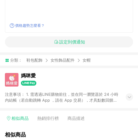
價格趨勢怎麼看？
設定到價通知
分類：
鞋包配飾
女性飾品配件
女帽
媽咪愛
注意事項： 1. 需透過LINE購物前往，並在同一瀏覽器於 24 小時
內結帳（若自動跳轉 App ，請在 App 交易），才具點數回饋資
格。 2. 訂單會因為出貨方式、商品狀態（現貨、預購）導致商品
進行拆單。 3. 取消訂單或退貨行為，不具贈點資格。 4. iOS app
請更新至 3.9 才具贈點資格。 5. 點數將於廠商出貨後 30 天後發
相似商品
熱銷排行榜
商品描述
送。 6. LINE購物站上之商品規格、顏色、價位、贈品如與媽咪愛
購物商品資訊頁及購物車不符，以媽咪愛購物商品資訊頁及購物
相似商品
車標示為準。 7. LINE購物導購回饋無法與媽咪愛站上折價券並