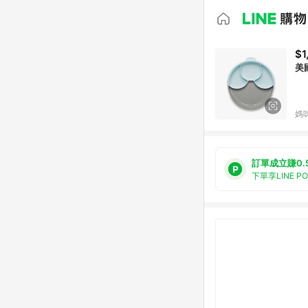
$1
美
媽
訂單成立賺0.
下單享LINE P