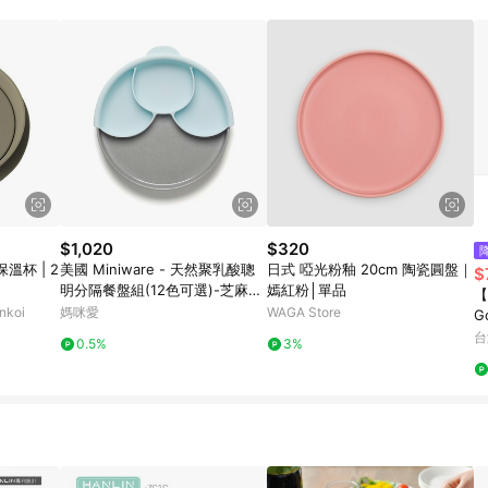
寶可夢pokemon玩具 / 世界名著 / 廚房家電 / 蔬果汁&奶粉 / 體能玩具 / 涼墊 
$1,020
$320
杯 | 2
美國 Miniware - 天然聚乳酸聰
日式 啞光粉釉 20cm 陶瓷圓盤｜
$
明分隔餐盤組(12色可選)-芝麻寧
嫣紅粉│單品
【
靜海藍
koi
媽咪愛
WAGA Store
G
燈
台
0.5%
3%