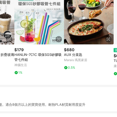
$179
$680
攜 折疊玻璃
HANLIN-7C1C 環保SGS矽膠吸
AUX 分菜匙
$
管七件組
Marais 瑪黑家居
T
神腦生活
康
0.5%
1%
盤。適合8個月以上的寶寶使用。耐熱PLA材質耐用度提升