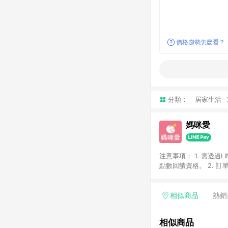
價格趨勢怎麼看？
分類：
居家生活
媽咪愛
注意事項： 1. 需透過LINE購物前往，並在同一瀏覽器於 24 小時內結帳（若自動跳轉 App ，請在 App 交易），才具
點數回饋資格。 2. 訂單會因為出貨方式、商品狀態（現貨、預購）導致商品進行拆單。 3. 取消訂單或退貨行為，不
具贈點資格。 4. iOS app 請更新至 3.9 才具贈點資格。 5. 點數將於廠商出貨後 30 天後發送。 6. LINE購物站上之商
品規格、顏色、價位、
LINE購物導購回饋無法與
相似商品
熱銷
別不回饋，請參考以下列表：
書單 / 行李箱 / 寶寶
相似商品
/ 外文&英文童書 / 套