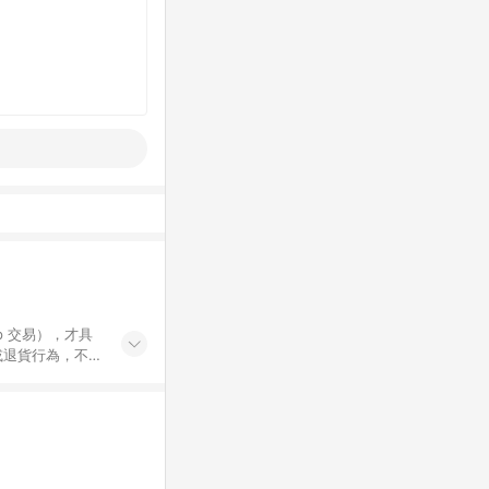
示為準。 7.
 / 中高年級推薦
集合 / 地墊&圍欄
書單 / 6~8歲