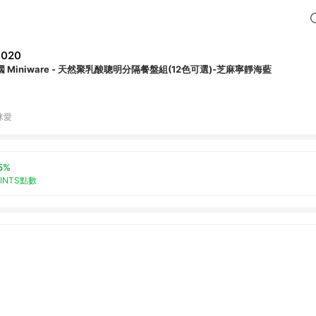
,020
國 Miniware - 天然聚乳酸聰明分隔餐盤組(12色可選)-芝麻寧靜海藍
咪愛
5%
OINTS點數