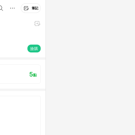
筆記
搶購
5
點