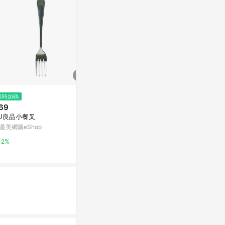
$299
限時加碼
降價
天藍小舖-史努比大頭吸管杯106
69
$552
(降$137
0ML-共2色-$299【A1111544
U良品小餐叉
SSGP304
3】
天藍小舖
生大容量食堂
是美網購eShop
班族
東森購物 ETMa
3%
2%
0.5%