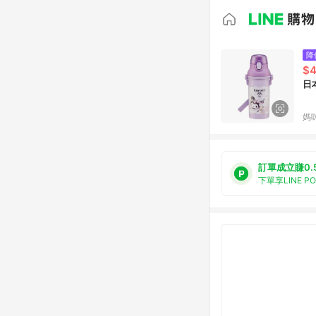
降
$
日
媽
訂單成立賺0.
下單享LINE P