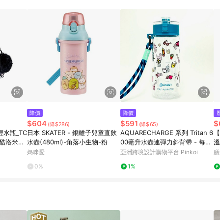
寶可夢pokemon玩具 / 世界名著 / 廚房家電 / 蔬果汁&奶粉 / 體能玩具 / 涼墊 
降價
降價
$604
$591
$
(降$286)
(降$65)
輕水瓶_TC
日本 SKATER - 銀離子兒童直飲
AQUARECHARGE 系列 Tritan 6
【
l_酷洛米
水壺(480ml)-角落小生物-粉
00毫升水壺連彈力斜背帶 - 每日
溫
生活
媽咪愛
亞洲跨境設計購物平台 Pinkoi
膳
0%
1%