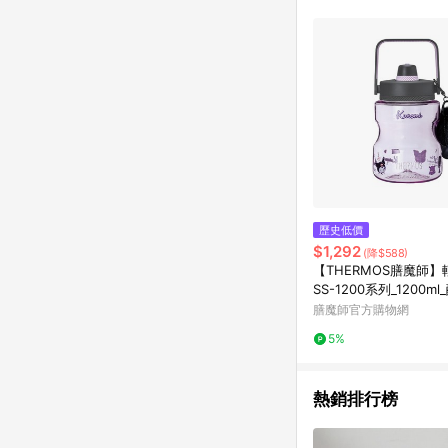
推薦書單 / 箱購專區 / 
旅遊商品 / 公益商品
歷史低價
$1,292
(降$588)
【THERMOS膳魔師】
SS-1200系列_1200m
(內含毛毛吊飾)
膳魔師官方購物網
5%
熱銷排行榜