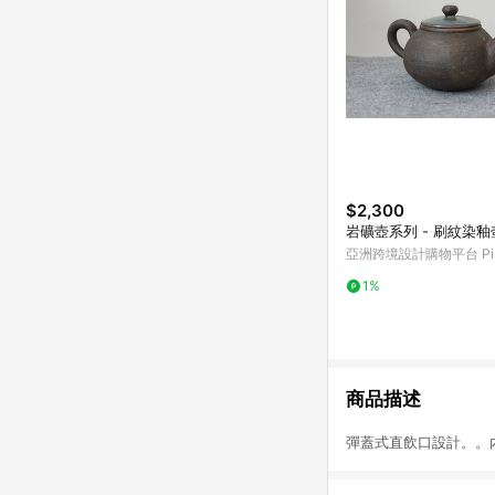
$2,300
岩礦壺系列 - 刷紋染釉
亞洲跨境設計購物平台 Pin
1%
商品描述
彈蓋式直飲口設計。。