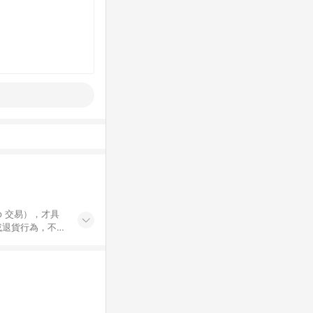
示為準。 7.
 / 中高年級推薦
集合 / 地墊&圍欄
書單 / 6~8歲