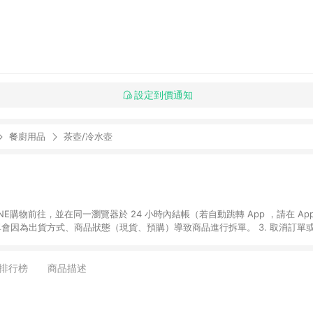
設定到價通知
餐廚用品
茶壺/冷水壺
贈品如與媽咪愛購物商品資訊頁及購物車不符，以媽咪愛購物商品資訊頁及購物車標
媽咪愛站上折價券並用，若選擇使用折價券，即不得併用LINE購物回饋。 8. 部分指定商品類
排行榜
商品描述
童書館出清 / Switch 遊戲片 / 瑪利歐玩具 / LEGO樂高 / 尿布 / 橋樑書
攝影機 / 雞精&鱸魚精 / 美妝保養 / 居家防護 / 暢銷作者&經典角色 / 人氣卡通大
書專區 / 各式零嘴&堅果&珍珠&果乾&糖果 / 兒童耳機&耳麥 / 水果專區 / 親子理財