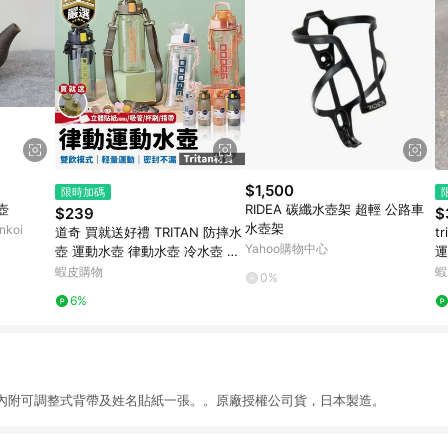
$1,500
限時加碼
壺
RIDEA 碳纖水壺架 超輕 公路車
$239
$
水壺架
koi
道奇 買就送好禮 TRITAN 防摔水
t
Yahoo購物中心
壺 運動水壺 律動水壺 冷水壺 水
運
壺 道奇水壺 700ML 親子水壺
壺
蝦皮購物
蝦
0%
6%
內附可調整式背帶及姓名貼紙一張。。原廠授權公司貨，日本製造。