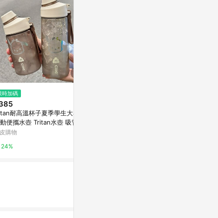
限時加碼
降價
降價
385
$695
$599
(降$245)
(降$599
ritan耐高溫杯子夏季學生大容量
小禮堂 Snoopy 直飲式塑膠水壺
美國 Owala - 
動便攜水壺 Tritan水壺 吸管水
640ml (黃漫畫款)
童三層不鏽鋼
 直飲水壺 塑膠水壺
2oz / 355ml
皮購物
台灣樂天市場
媽咪愛
24%
5%
0.5%