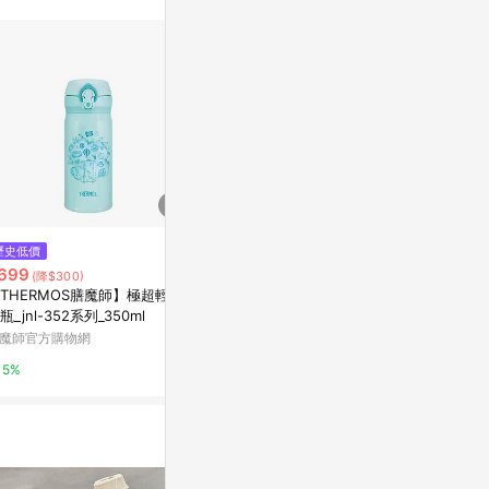
/ 同儕相處書單 /
歷史低價
降價
歷史低價
699
$580
$2,699
(降$300)
(降$110)
(降$1
THERMOS膳魔師】極超輕保
小禮堂 SKATER 迪士尼 兒童彈蓋
【THERMO
瓶_jnl-352系列_350ml
直飲透明水壺 480ml PSB5TRC
RPF系列_15
CARS 公主
魔師官方購物網
台灣樂天市場
膳魔師官方購
5%
5%
5%