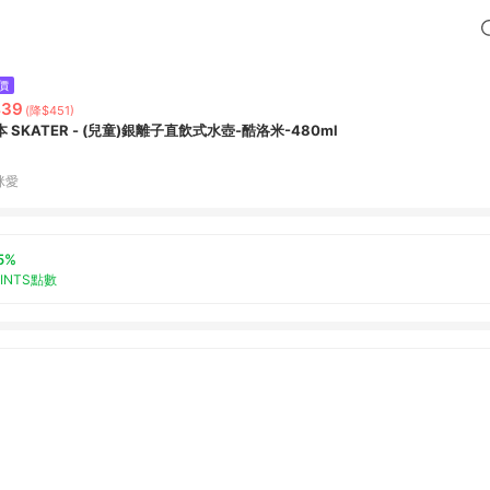
價
439
(降$451)
本 SKATER - (兒童)銀離子直飲式水壺-酷洛米-480ml
咪愛
5%
OINTS點數