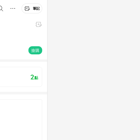
筆記
搶購
2
點