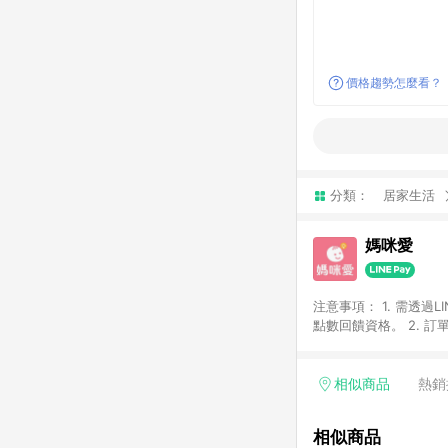
價格趨勢怎麼看？
分類：
居家生活
媽咪愛
注意事項： 1. 需透過LINE購物前往，並在同一瀏覽器於 24 小時內結帳（若自動跳轉 App ，請在 App 交易），才具
點數回饋資格。 2. 訂單會因為出貨方式、商品狀態（現貨、預購）導致商品進行拆單。 3. 取消訂單或退貨行為，不
具贈點資格。 4. iOS app 請更新至 3.9 才具贈點資格。 5. 點數將於廠商出貨後 30 天後發送。 6. LINE購物站上之商
品規格、顏色、價位、
LINE購物導購回饋無法與
相似商品
熱銷
別不回饋，請參考以下列表：
書單 / 行李箱 / 寶寶
相似商品
/ 外文&英文童書 / 套